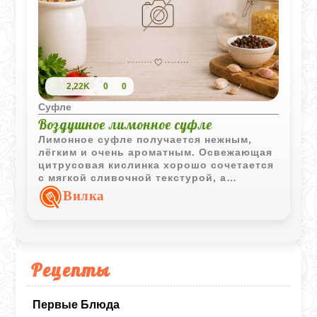
2,22K
0
0
Суфле
Воздушное лимонное суфле
Лимонное суфле получается нежным,
лёгким и очень ароматным. Освежающая
цитрусовая кислинка хорошо сочетается
с мягкой сливочной текстурой, а
воздушная структура делает десерт
Вилка
особенно эффектным.
Рецепты
Первые Блюда