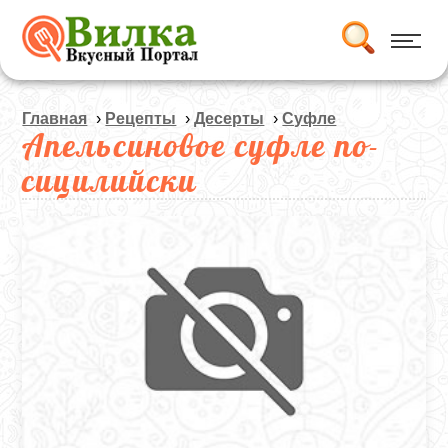
Главная
›
Рецепты
›
Десерты
›
Суфле
Апельсиновое суфле по-
сицилийски