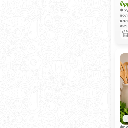
Фр
Фру
пол
для
соч
йог
кис
Фру