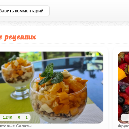
бавить комментарий
е рецепты
1,24K
0
1
ктовые Салаты
Фрук