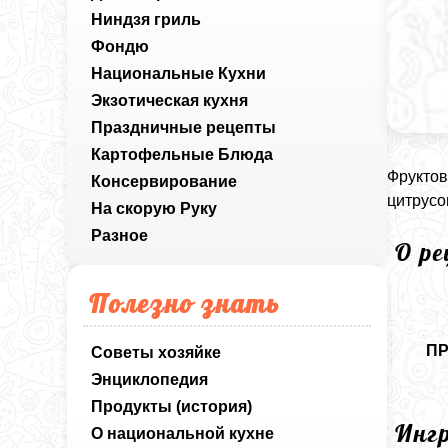
Ниндзя гриль
Фондю
Национальные Кухни
Экзотическая кухня
Праздничные рецепты
Картофельные Блюда
Фруктов
Консервирование
цитрусо
На скорую Руку
Разное
О р
Полезно знать
П
Советы хозяйке
Энциклопедия
Продукты (история)
Инг
О национальной кухне