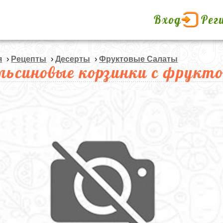
Вход
Рег
я
›
Рецепты
›
Десерты
›
Фруктовые Салаты
льсиновые корзинки с фрук