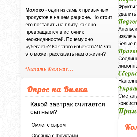
Фрукты 
Молоко
- один из самых привычных
удалить
продуктов в нашем рационе. Но стоит
Подго
его поставить на плиту, как оно
Апельси
превращается в источник
извлечь
неожиданностей. Почему оно
белые п
«убегает»? Как этого избежать? И что
Приго
это может рассказать нам о жизни?
Соедини
лимонны
Читать Дальше...
Сборк
Наполни
Опрос на Вилка
Украш
Сметану
консист
Какой завтрак считается
Прия
сытным?
Ко
Омлет с сыром
Овсянка с фруктами