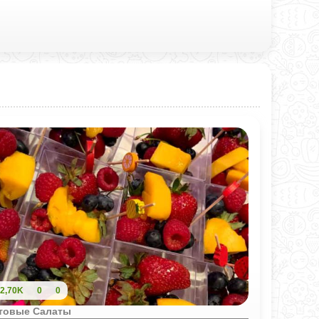
2,70K
0
0
товые Салаты