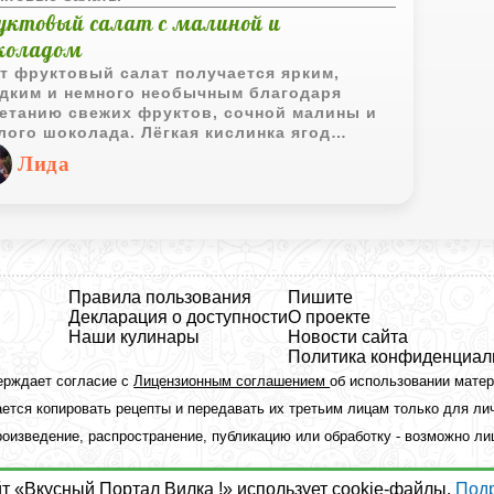
уктовый салат с малиной и
коладом
т фруктовый салат получается ярким,
дким и немного необычным благодаря
етанию свежих фруктов, сочной малины и
лого шоколада. Лёгкая кислинка ягод
ично дополняет бананы и ананас, а шоколад
Лида
ает десерт особенно уютным.
Правила пользования
Пишите
Декларация о доступности
О проекте
Наши кулинары
Новости сайта
Политика конфиденциал
ерждает согласие с
Лицензионным соглашением
об использовании мате
ется копировать рецепты и передавать их третьим лицам только для ли
оизведение, распространение, публикацию или обработку - возможно л
йт «Вкусный Портал Вилка !» использует cookie-файлы.
Под