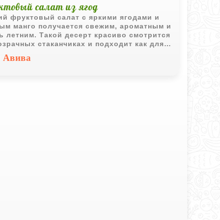
ктовый салат из ягод
ий фруктовый салат с яркими ягодами и
ым манго получается свежим, ароматным и
ь летним. Такой десерт красиво смотрится
озрачных стаканчиках и подходит как для
дничного стола, так и для быстрого
Авива
жающего перекуса.