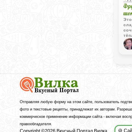
Фр
шо
Это
сла
соч
тёп
отл
дел
Вкусный
Портал
Вилка
—
рецепты
Отправляя любую форму на этом сайте, пользователь подтв
с
фото и текстовые рецепты, принадлежат их авторам. Разреша
фото
коммерческое применение информации сайта - включая воспр
правообладателя.
🍪 Са
Copyright ©2026 Вкусный Портал Вилка