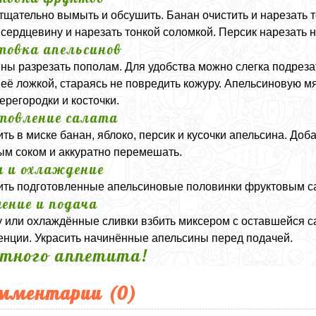
тщательно вымыть и обсушить. Банан очистить и нарезать т
 сердцевину и нарезать тонкой соломкой. Персик нарезать
товка апельсинов
ны разрезать пополам. Для удобства можно слегка подрезат
 её ложкой, стараясь не повредить кожуру. Апельсиновую м
ерегородки и косточки.
товление салата
ть в миске банан, яблоко, персик и кусочки апельсина. Доб
м соком и аккуратно перемешать.
а и охлаждение
ть подготовленные апельсиновые половинки фруктовым сал
ение и подача
 или охлаждённые сливки взбить миксером с оставшейся с
енции. Украсить начинённые апельсины перед подачей.
тного аппетита!
мментарии (
0
)