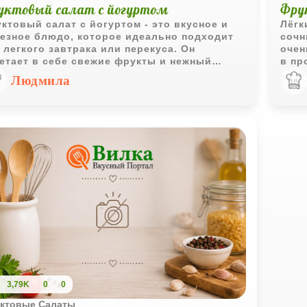
уктовый салат с йогуртом
Фру
ктовый салат с йогуртом - это вкусное и
Лёгк
езное блюдо, которое идеально подходит
сочн
 легкого завтрака или перекуса. Он
очен
етает в себе свежие фрукты и нежный
в пр
урт, создавая идеальный баланс сладости и
праз
Людмила
линки
осве
3,79K
0
0
ктовые Салаты