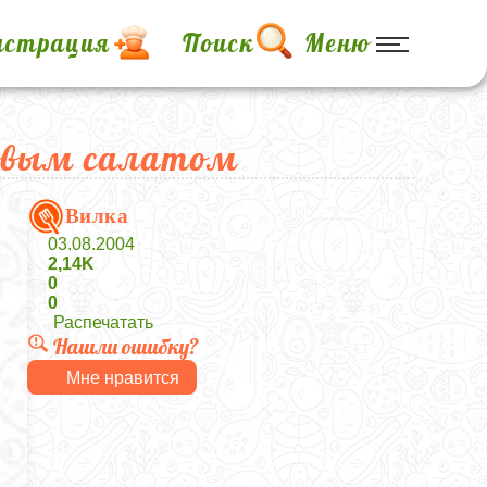
истрация
Поиск
Меню
товым салатом
Вилка
03.08.2004
2,14K
0
0
Распечатать
Нашли ошибку?
Мне нравится