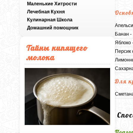
Маленькие Хитрости
Лечебная Кухня
Основ
Кулинарная Школа
Апельси
Домашний помощник
Банан -
Яблоко 
Тайны кипящего
Персик 
молока
Лимонны
Сахарна
Для к
Сметана
Спо
Подго