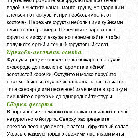
Тщательно промойте все фрукты под проточной
водой. Очистите банан, манго, грушу, мандарины и
апельсин от кожуры и, при необходимости, от
косточек. Нарежьте фрукты небольшими кубиками
одинакового размера. Переложите нарезанные
фрукты в миску и аккуратно перемешайте, чтобы
получился яркий и сочный фруктовый салат.
Орехово-песочная основа
Фундук и грецкие орехи слегка обжарьте на сухой
сковороде до появления аромата и лёгкой
золотистой корочки. Остудите и мелко порубите
ножом. Печенье (лучше использовать рассыпчатое,
типа савоярди или песочное) измельчите в крошку и
смешайте с орехами до однородной текстуры.
Сборка десерта
В порционные креманки или стаканы выложите слой
натурального йогурта. Сверху распределите
орехово-песочную смесь, а затем - фруктовый салат.
Украсьте каждую порцию свежими листиками мяты