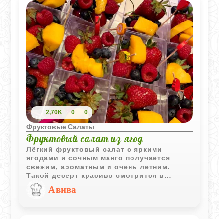
2,70K
0
0
Фруктовые Салаты
Фруктовый салат из ягод
Лёгкий фруктовый салат с яркими
ягодами и сочным манго получается
свежим, ароматным и очень летним.
Такой десерт красиво смотрится в
прозрачных стаканчиках и подходит как
Авива
для праздничного стола, так и для
быстрого освежающего перекуса.