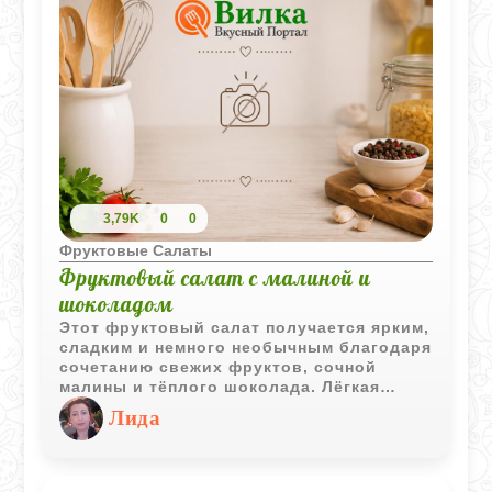
3,79K
0
0
Фруктовые Салаты
Фруктовый салат с малиной и
шоколадом
Этот фруктовый салат получается ярким,
сладким и немного необычным благодаря
сочетанию свежих фруктов, сочной
малины и тёплого шоколада. Лёгкая
кислинка ягод отлично дополняет бананы
Лида
и ананас, а шоколад делает десерт
особенно уютным.