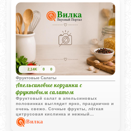
2,14K
0
0
Фруктовые Салаты
Апельсиновые корзинки с
фруктовым салатом
Фруктовый салат в апельсиновых
половинках выглядит ярко, празднично и
очень свежо. Сочные фрукты, лёгкая
цитрусовая кислинка и нежный
сливочный крем делают десерт
Вилка
одновременно простым и эффектным.