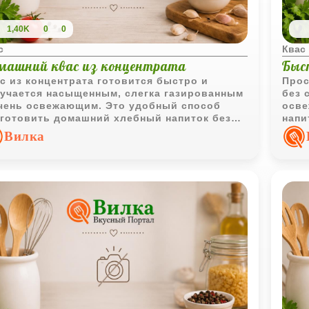
1,40K
0
0
с
Квас
машний квас из концентрата
Быс
с из концентрата готовится быстро и
Прос
учается насыщенным, слегка газированным
без 
чень освежающим. Это удобный способ
осве
готовить домашний хлебный напиток без
напи
тельного настаивания сухарей и сложной
хоро
Вилка
готовки.
холо