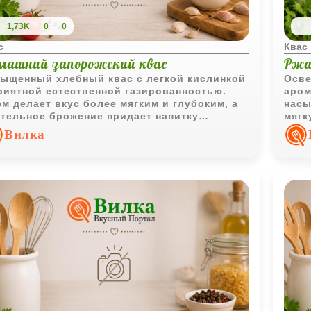
1,73K
0
0
с
Квас
машний запорожский квас
Ржа
ыщенный хлебный квас с легкой кислинкой
Осве
риятной естественной газированностью.
аром
м делает вкус более мягким и глубоким, а
насы
тельное брожение придает напитку
мягк
азительный домашний характер.
его 
Вилка