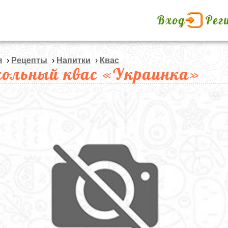
Вход
Рег
я
›
Рецепты
›
Напитки
›
Квас
кольный квас «Украинка»