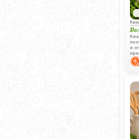
Ква
До
Ква
пол
и о
при
дли
под