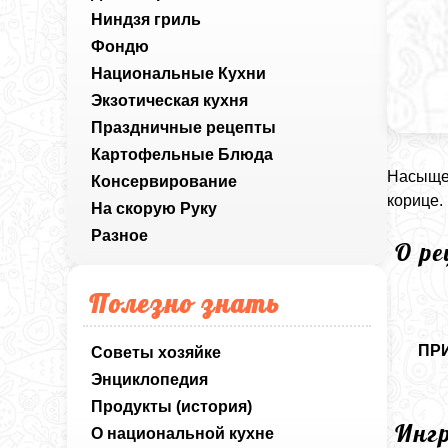
Ниндзя гриль
Фондю
Национальные Кухни
Экзотическая кухня
Праздничные рецепты
Картофельные Блюда
Насыщен
Консервирование
корице.
На скорую Руку
Разное
О р
Полезно знать
ПР
Советы хозяйке
Энциклопедия
Продукты (история)
Инг
О национальной кухне