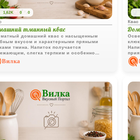
1,62K
0
0
с
Квас
машний тминный квас
Дом
матный домашний квас с насыщенным
Осве
бным вкусом и характерными пряными
клюк
ками тмина. Напиток получается
Напи
ежающим, слегка терпким и особенно
прия
ятным после охлаждения.
охла
Вилка