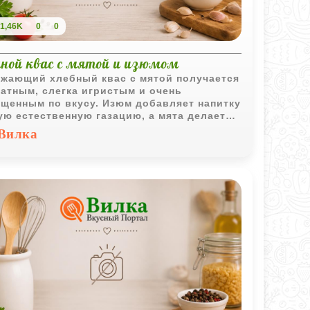
1,46K
0
0
ной квас с мятой и изюмом
жающий хлебный квас с мятой получается
атным, слегка игристым и очень
щенным по вкусу. Изюм добавляет напитку
ую естественную газацию, а мята делает
особенно приятным в охлажденном виде.
Вилка