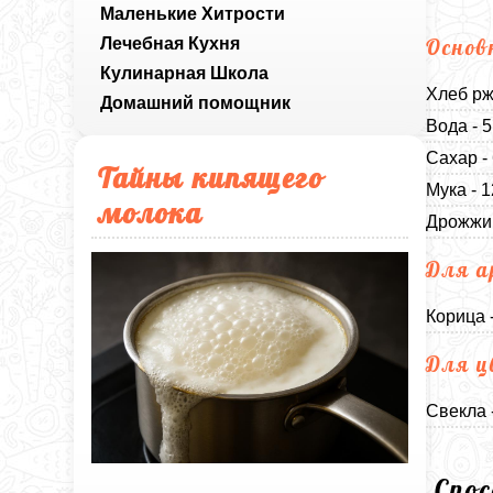
Маленькие Хитрости
Лечебная Кухня
Основ
Кулинарная Школа
Хлеб рж
Домашний помощник
Вода - 
Сахар -
Тайны кипящего
Мука - 
молока
Дрожжи 
Для 
Корица 
Для ц
Свекла 
Спо