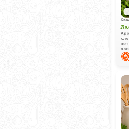
Ква
До
Аро
хле
нот
осв
при