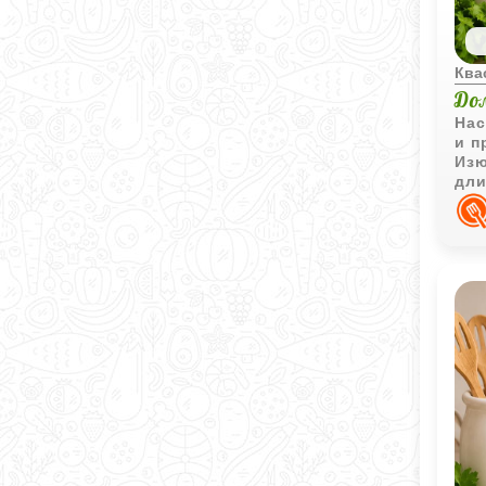
Ква
До
Нас
и п
Изю
дли
выр