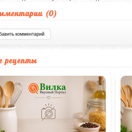
мментарии (
0
)
бавить комментарий
е рецепты