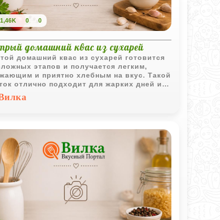
1,46K
0
0
трый домашний квас из сухарей
той домашний квас из сухарей готовится
сложных этапов и получается легким,
жающим и приятно хлебным на вкус. Такой
ток отлично подходит для жарких дней и
шо охлаждает после нескольких часов в
Вилка
дильнике.