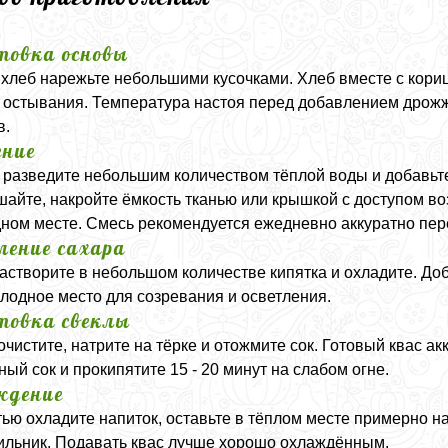
товка основы
хлеб нарежьте небольшими кусочками. Хлеб вместе с кориц
 остывания. Температура настоя перед добавлением дрожж
в.
ние
разведите небольшим количеством тёплой воды и добавьте
айте, накройте ёмкость тканью или крышкой с доступом воз
ном месте. Смесь рекомендуется ежедневно аккуратно пе
ление сахара
астворите в небольшом количестве кипятка и охладите. Доба
олодное место для созревания и осветления.
товка свеклы
очистите, натрите на тёрке и отожмите сок. Готовый квас ак
ный сок и прокипятите 15 - 20 минут на слабом огне.
ждение
ью охладите напиток, оставьте в тёплом месте примерно на 
ильник. Подавать квас лучше хорошо охлаждённым.