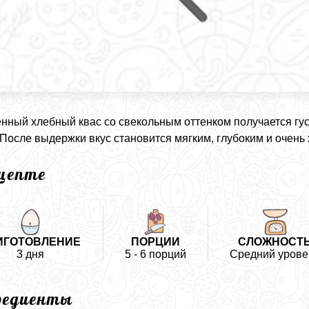
ный хлебный квас со свекольным оттенком получается гус
 После выдержки вкус становится мягким, глубоким и очен
ецепте
ИГОТОВЛЕНИЕ
ПОРЦИИ
СЛОЖНОСТ
3 дня
5 - 6 порций
Средний урове
редиенты