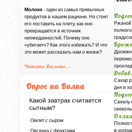
Молоко
- один из самых привычных
Подго
продуктов в нашем рационе. Но стоит
Ржаной 
его поставить на плиту, как оно
полного
превращается в источник
градусо
неожиданностей. Почему оно
Броже
«убегает»? Как этого избежать? И что
Дрожжи 
это может рассказать нам о жизни?
перемеш
прохлад
Читать Дальше...
Добав
Сахар р
Опрос на Вилка
дня в х
Подго
Какой завтрак считается
Свеклу 
сытным?
свеколь
Охла
Омлет с сыром
Полност
в холод
Овсянка с фруктами