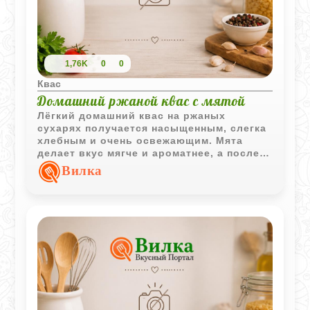
1,76K
0
0
Квас
Домашний ржаной квас с мятой
Лёгкий домашний квас на ржаных
сухарях получается насыщенным, слегка
хлебным и очень освежающим. Мята
делает вкус мягче и ароматнее, а после
охлаждения напиток становится
Вилка
особенно приятным в жаркую погоду.