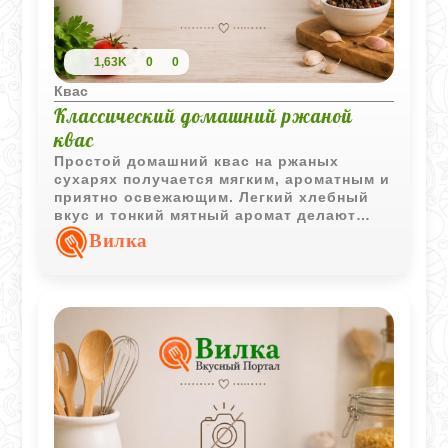
1,63K
0
0
Квас
Классический домашний ржаной
квас
Простой домашний квас на ржаных
сухарях получается мягким, ароматным и
приятно освежающим. Легкий хлебный
вкус и тонкий мятный аромат делают
напиток особенно приятным в
Вилка
охлажденном виде.