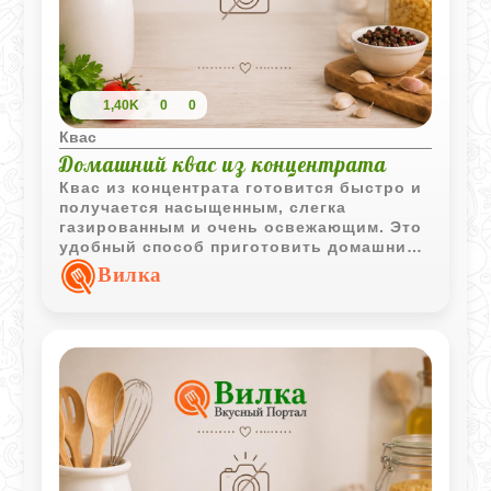
1,40K
0
0
Квас
Домашний квас из концентрата
Квас из концентрата готовится быстро и
получается насыщенным, слегка
газированным и очень освежающим. Это
удобный способ приготовить домашний
хлебный напиток без длительного
Вилка
настаивания сухарей и сложной
подготовки.