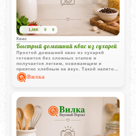
1,46K
0
0
Квас
Быстрый домашний квас из сухарей
Простой домашний квас из сухарей
готовится без сложных этапов и
получается легким, освежающим и
приятно хлебным на вкус. Такой напиток
отлично подходит для жарких дней и
Вилка
хорошо охлаждает после нескольких
часов в холодильнике.