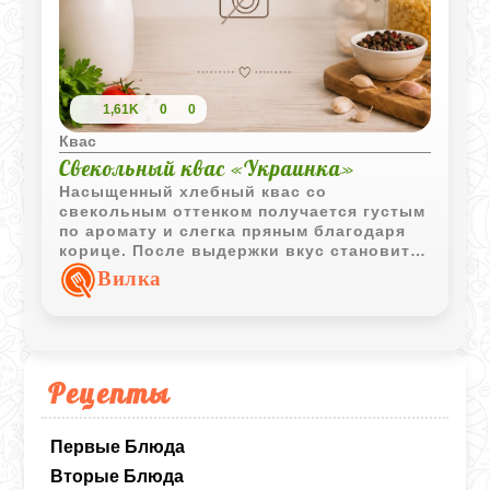
1,61K
0
0
Квас
Свекольный квас «Украинка»
Насыщенный хлебный квас со
свекольным оттенком получается густым
по аромату и слегка пряным благодаря
корице. После выдержки вкус становится
мягким, глубоким и очень характерным
Вилка
для старинных домашних напитков.
Рецепты
Первые Блюда
Вторые Блюда