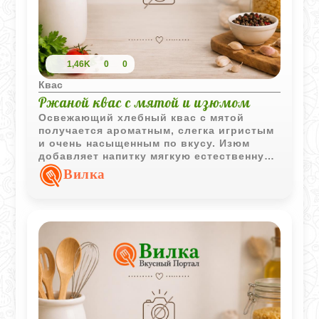
1,46K
0
0
Квас
Ржаной квас с мятой и изюмом
Освежающий хлебный квас с мятой
получается ароматным, слегка игристым
и очень насыщенным по вкусу. Изюм
добавляет напитку мягкую естественную
газацию, а мята делает его особенно
Вилка
приятным в охлажденном виде.