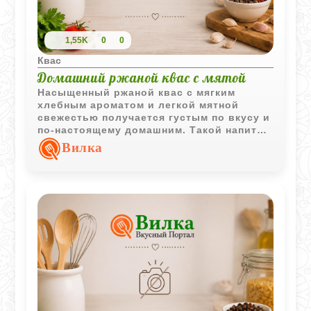
1,55K
0
0
Квас
Домашний ржаной квас с мятой
Насыщенный ржаной квас с мягким
хлебным ароматом и легкой мятной
свежестью получается густым по вкусу и
по-настоящему домашним. Такой напиток
особенно хорош охлажденным в жаркую
Вилка
погоду и отлично напоминает
классический деревенский квас из
детства.