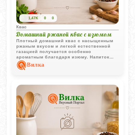
1,47K
0
0
Квас
Домашний ржаной квас с изюмом
Плотный домашний квас с насыщенным
ржаным вкусом и легкой естественной
газацией получается особенно
ароматным благодаря изюму. Напиток
выходит густоватым, бодрящим и очень
Вилка
похожим на старинный хлебный квас
домашнего приготовления.