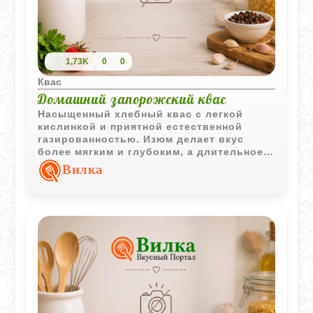
1,73K
0
0
Квас
Домашний запорожский квас
Насыщенный хлебный квас с легкой
кислинкой и приятной естественной
газированностью. Изюм делает вкус
более мягким и глубоким, а длительное
брожение придает напитку
Вилка
выразительный домашний характер.