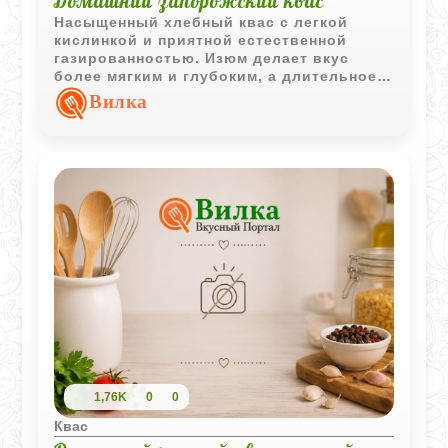
Домашний запорожский квас
Насыщенный хлебный квас с легкой
кислинкой и приятной естественной
газированностью. Изюм делает вкус
более мягким и глубоким, а длительное
брожение придает напитку
Вилка
выразительный домашний характер.
1,76K
0
0
Квас