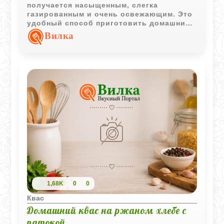
получается насыщенным, слегка
газированным и очень освежающим. Это
удобный способ приготовить домашний
хлебный напиток без длительного
Вилка
настаивания сухарей и сложной
подготовки.
1,68K
0
0
Квас
Домашний квас на ржаном хлебе с
патокой