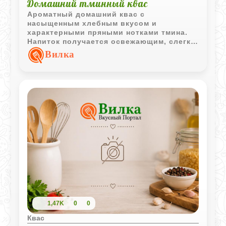
Домашний тминный квас
Ароматный домашний квас с
насыщенным хлебным вкусом и
характерными пряными нотками тмина.
Напиток получается освежающим, слегка
терпким и особенно приятным после
Вилка
охлаждения.
1,47K
0
0
Квас