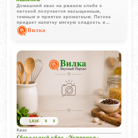
Домашний квас на ржаном хлебе с
патокой получается насыщенным,
темным и приятно ароматным. Патока
придает напитку мягкую сладость и
глубокий хлебный вкус, а изюм помогает
Вилка
добиться легкой натуральной газации.
1,61K
0
0
Квас
Свекольный квас «Украинка»