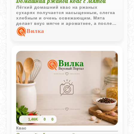
Домашний ржаной квас с мятой
Лёгкий домашний квас на ржаных
сухарях получается насыщенным, слегка
хлебным и очень освежающим. Мята
делает вкус мягче и ароматнее, а после
охлаждения напиток становится
Вилка
особенно приятным в жаркую погоду.
1,46K
0
0
Квас