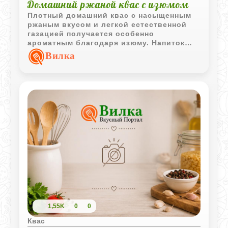
Домашний ржаной квас с изюмом
Плотный домашний квас с насыщенным
ржаным вкусом и легкой естественной
газацией получается особенно
ароматным благодаря изюму. Напиток
выходит густоватым, бодрящим и очень
Вилка
похожим на старинный хлебный квас
домашнего приготовления.
1,55K
0
0
Квас