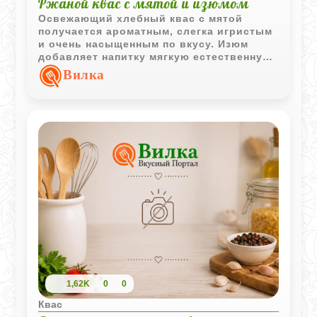
Ржаной квас с мятой и изюмом
Освежающий хлебный квас с мятой
получается ароматным, слегка игристым
и очень насыщенным по вкусу. Изюм
добавляет напитку мягкую естественную
газацию, а мята делает его особенно
Вилка
приятным в охлажденном виде.
1,62K
0
0
Квас