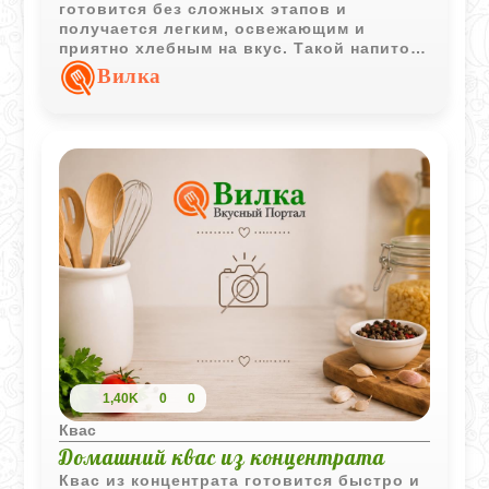
готовится без сложных этапов и
получается легким, освежающим и
приятно хлебным на вкус. Такой напиток
отлично подходит для жарких дней и
Вилка
хорошо охлаждает после нескольких
часов в холодильнике.
1,40K
0
0
Квас
Домашний квас из концентрата
Квас из концентрата готовится быстро и