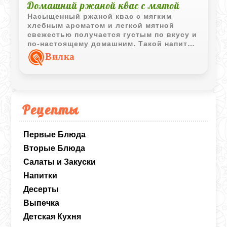
Домашний ржаной квас с мятой
Насыщенный ржаной квас с мягким
хлебным ароматом и легкой мятной
свежестью получается густым по вкусу и
по-настоящему домашним. Такой напиток
особенно хорош охлажденным в жаркую
Вилка
погоду и отлично напоминает
классический деревенский квас из
детства.
Рецепты
Первые Блюда
Вторые Блюда
Салаты и Закуски
Напитки
Десерты
Выпечка
Детская Кухня