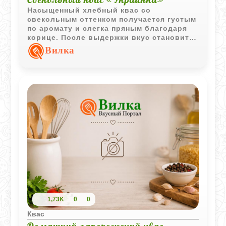
Насыщенный хлебный квас со
свекольным оттенком получается густым
по аромату и слегка пряным благодаря
корице. После выдержки вкус становится
мягким, глубоким и очень характерным
Вилка
для старинных домашних напитков.
1,73K
0
0
Квас