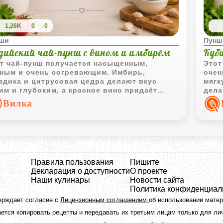
1,26K
0
0
ши
Пунш
дийский чай-пунш с вином и имбирём
Куб
т чай-пунш получается насыщенным,
Этот
ным и очень согревающим. Имбирь,
очен
здика и цитрусовая цедра делают вкус
мягк
им и глубоким, а красное вино придаёт
дела
итку мягкую бархатистость.
солн
Вилка
Правила пользования
Пишите
Декларация о доступности
О проекте
Наши кулинары
Новости сайта
Политика конфиденциал
ерждает согласие с
Лицензионным соглашением
об использовании мате
ется копировать рецепты и передавать их третьим лицам только для ли