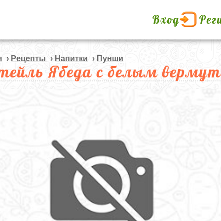
Вход
Рег
я
›
Рецепты
›
Напитки
›
Пунши
тейль Ябеда с белым верму