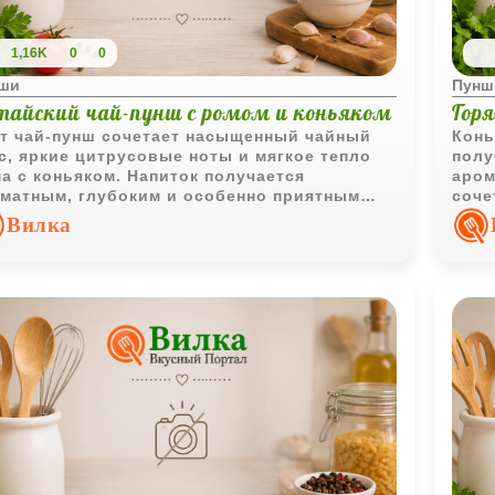
1,16K
0
0
ши
Пунш
тайский чай-пунш с ромом и коньяком
Гор
т чай-пунш сочетает насыщенный чайный
Конь
с, яркие цитрусовые ноты и мягкое тепло
полу
а с коньяком. Напиток получается
аром
матным, глубоким и особенно приятным
соче
 неспешной подачи в холодное время года.
конь
Вилка