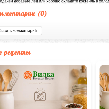
одачей добавьте лёд или хорошо охладите коктейль в холод
мментарии (
0
)
бавить комментарий
е рецепты