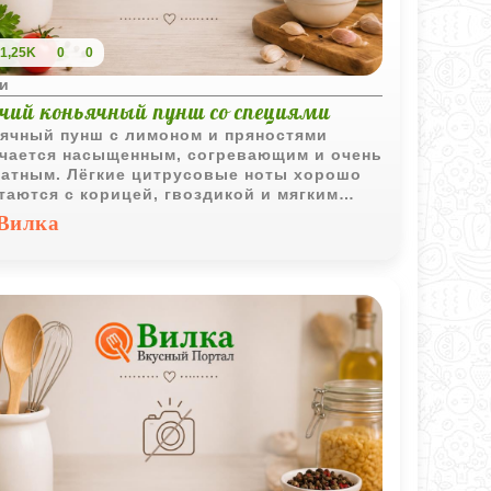
1,25K
0
0
и
ячий коньячный пунш со специями
ячный пунш с лимоном и пряностями
чается насыщенным, согревающим и очень
атным. Лёгкие цитрусовые ноты хорошо
таются с корицей, гвоздикой и мягким
ячным вкусом.
Вилка