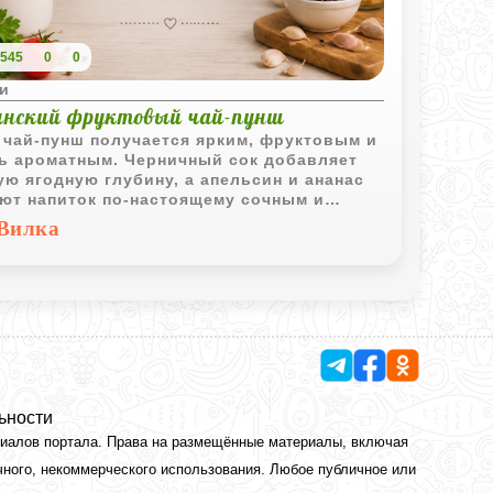
545
0
0
и
инский фруктовый чай-пунш
 чай-пунш получается ярким, фруктовым и
ь ароматным. Черничный сок добавляет
ую ягодную глубину, а апельсин и ананас
ют напиток по-настоящему сочным и
ечным даже в прохладную погоду.
Вилка
ьности
риалов портала. Права на размещённые материалы, включая
чного, некоммерческого использования. Любое публичное или