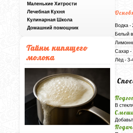
Маленькие Хитрости
Лечебная Кухня
Основ
Кулинарная Школа
Водка -
Домашний помощник
Белый в
Лимонны
Тайны кипящего
Сахар - 
молока
Лёд - 3-
Спо
Подго
В стекл
Смеш
Добавьт
Подач