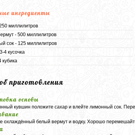
ные ингредиенты
 250 миллилитров
ермут - 500 миллилитров
й сок - 125 миллилитров
3-4 кусочка
4 кубика
соб приготовления
товка основы
янный кувшин положите сахар и влейте лимонный сок. Пере
ивание
е охлаждённый белый вермут и водку. Хорошо перемешайте
а