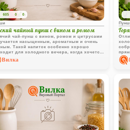
605
0
0
ши
Пунш
сский чайный пунш с вином и ромом
Гор
ячий чай-пунш с вином, ромом и цитрусами
Отли
учается насыщенным, ароматным и очень
холо
ным. Такой напиток особенно хорошо
собр
ходит для холодного вечера, когда хочется
прян
о-то согревающего и пряного без сложного
кото
Вилка
готовления.
или 
насы
выва
забр
акку
алко
полу
согр
зимн