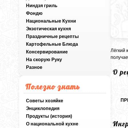
Ниндзя гриль
Фондю
Национальные Кухни
Экзотическая кухня
Праздничные рецепты
Картофельные Блюда
Лёгкий 
Консервирование
получае
На скорую Руку
Разное
О р
Полезно знать
ПР
Советы хозяйке
Энциклопедия
Продукты (история)
Инг
О национальной кухне