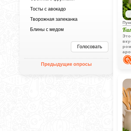
Тосты с авокадо
Творожная запеканка
Пун
Ки
Блины с медом
Это
вку
Голосовать
ром
аро
для
Предыдущие опросы