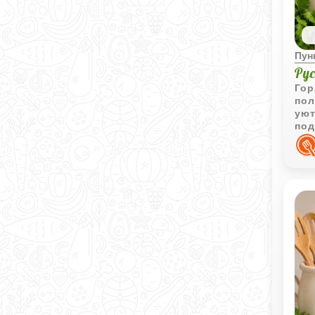
Пун
Ру
Гор
пол
уют
под
чег
при