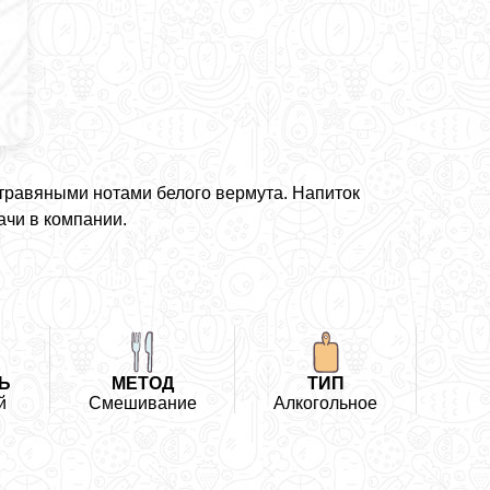
 травяными нотами белого вермута. Напиток
чи в компании.
Ь
МЕТОД
ТИП
й
Смешивание
Алкогольное