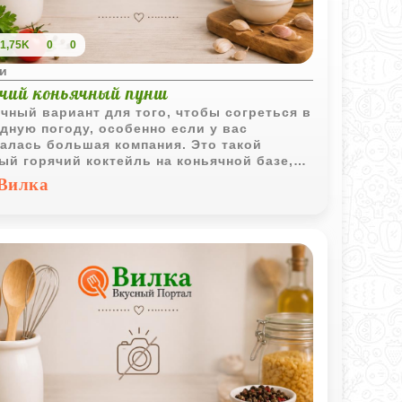
1,75K
0
0
и
ячий коньячный пунш
чный вариант для того, чтобы согреться в
дную погоду, особенно если у вас
алась большая компания. Это такой
ый горячий коктейль на коньячной базе,
рый чем-то напоминает классический грог
Вилка
пунш. Самое классное здесь - это
щенная пряная основа. Мы сначала
риваем специи с лимоном, чтобы вода
ала все ароматы, и только потом
ратно вводим коньяк. Благодаря этому
голь не успевает выпариться, а напиток
чается очень душистым и мощно
евающим. Отличная штука для долгих
их посиделок.