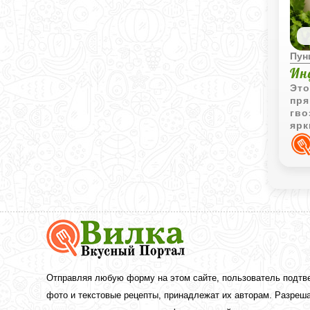
Пун
Ин
Это
пря
гво
ярк
нап
Вкусный
Портал
Вилка
—
рецепты
Отправляя любую форму на этом сайте, пользователь подтв
с
фото и текстовые рецепты, принадлежат их авторам. Разреша
фото