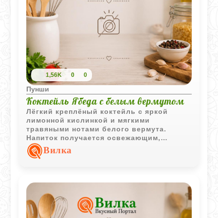
1,56K
0
0
Пунши
Коктейль Ябеда с белым вермутом
Лёгкий креплёный коктейль с яркой
лимонной кислинкой и мягкими
травяными нотами белого вермута.
Напиток получается освежающим,
насыщенным и хорошо подходит для
Вилка
подачи в компании.