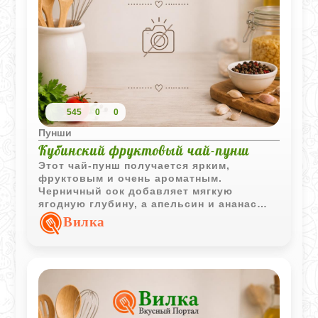
мощно согревающим. Отличная штука
для долгих зимних посиделок.
545
0
0
Пунши
Кубинский фруктовый чай-пунш
Этот чай-пунш получается ярким,
фруктовым и очень ароматным.
Черничный сок добавляет мягкую
ягодную глубину, а апельсин и ананас
делают напиток по-настоящему сочным и
Вилка
солнечным даже в прохладную погоду.