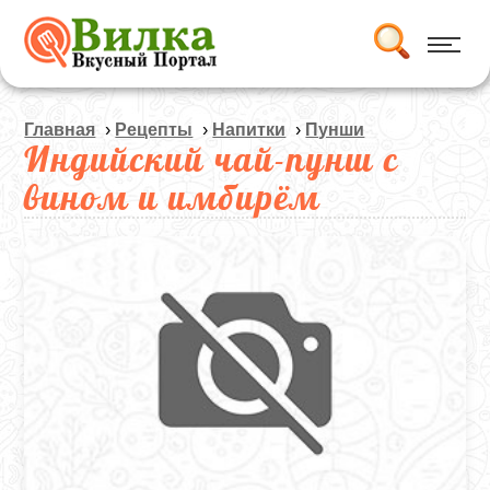
Главная
›
Рецепты
›
Напитки
›
Пунши
Индийский чай-пунш с
вином и имбирём