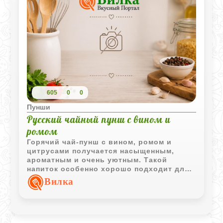
605
0
0
Пунши
Русский чайный пунш с вином и
ромом
Горячий чай-пунш с вином, ромом и
цитрусами получается насыщенным,
ароматным и очень уютным. Такой
напиток особенно хорошо подходит для
холодного вечера, когда хочется чего-то
Вилка
согревающего и пряного без сложного
приготовления.