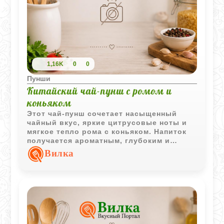
1,16K
0
0
Пунши
Китайский чай-пунш с ромом и
коньяком
Этот чай-пунш сочетает насыщенный
чайный вкус, яркие цитрусовые ноты и
мягкое тепло рома с коньяком. Напиток
получается ароматным, глубоким и
особенно приятным для неспешной
Вилка
подачи в холодное время года.