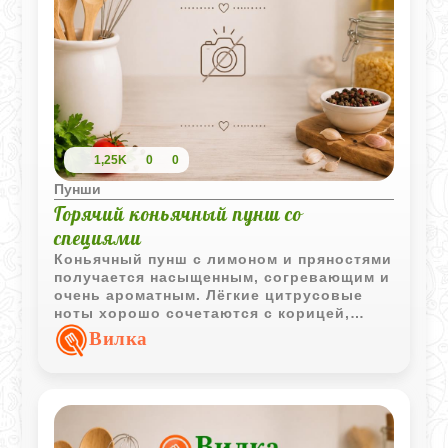
1,25K
0
0
Пунши
Горячий коньячный пунш со
специями
Коньячный пунш с лимоном и пряностями
получается насыщенным, согревающим и
очень ароматным. Лёгкие цитрусовые
ноты хорошо сочетаются с корицей,
гвоздикой и мягким коньячным вкусом.
Вилка