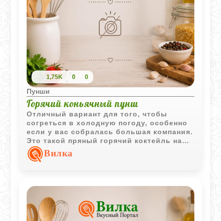
1,75K
0
0
Пунши
Горячий коньячный пунш
Отличный вариант для того, чтобы
согреться в холодную погоду, особенно
если у вас собралась большая компания.
Это такой пряный горячий коктейль на
коньячной базе, который чем-то
Вилка
напоминает классический грог или пунш.
Самое классное здесь - это насыщенная
пряная основа. Мы сначала вывариваем
специи с лимоном, чтобы вода забрала
все ароматы, и только потом аккуратно
вводим коньяк. Благодаря этому
алкоголь не успевает выпариться, а
напиток получается очень душистым и