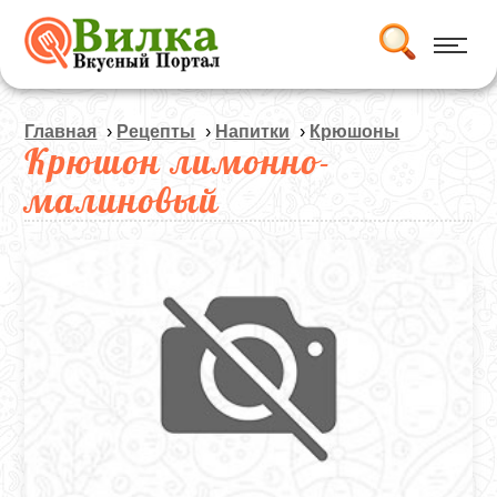
Главная
›
Рецепты
›
Напитки
›
Крюшоны
Крюшон лимонно-
малиновый