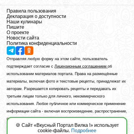
Правила пользования
Декларация о доступности
Наши кулинары
Пишите
О проекте
Новости сайта
Политика конфиденциальности
Отправляя любую форму на этом сайте, пользователь
подтверждает согласие с
Лицензионным соглашением
об
использовании материалов портала. Права на размещённые
материалы, включая фото и текстовые рецепты, принадлежат их
авторам. Разрешается копировать рецепты и передавать их
третьим лицам только для личного, некоммерческого
использования. Любое публичное или коммерческое применение
информации сайта - включая воспроизведение, распространение,
публикацию или обработку - возможно лишь при наличии
🍪 Сайт «Вкусный Портал Вилка !» использует
предварительного письменного разрешения правообладателя.
cookie-файлы.
Подробнее
Copyright ©2026 Вкусный Портал Вилка