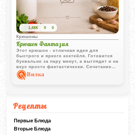
1,48K
0
0
Крюшоны
Крюшон Фантазия
Этот крюшон - отличная идея для
быстрого и яркого коктейля. Готовится
буквально за пару минут, а выглядит и на
вкус просто фантастически. Сочетание
портвейна и сладкого десертного вина
Вилка
отлично балансируется кислинкой
лимонного сока, а фрукты отдают
напитку свои свежие нотки. Главное -
подавать с большим количеством льда!
Рецепты
Первые Блюда
Вторые Блюда