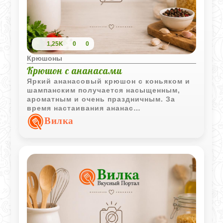
1,25K
0
0
Крюшоны
Крюшон с ананасами
Яркий ананасовый крюшон с коньяком и
шампанским получается насыщенным,
ароматным и очень праздничным. За
время настаивания ананас
пропитывается алкоголем и сиропом, а
Вилка
перед подачей напиток становится
лёгким и игристым благодаря
охлаждённому шампанскому.