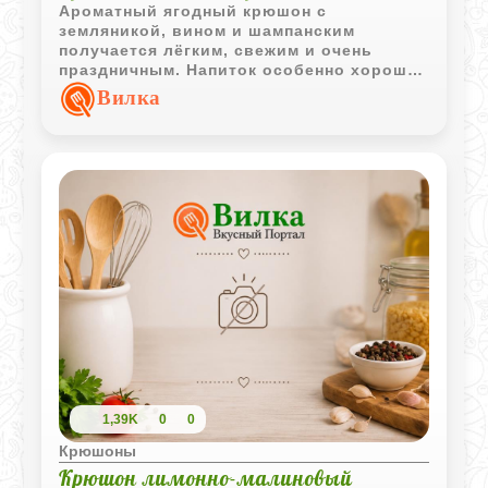
Ароматный ягодный крюшон с
земляникой, вином и шампанским
получается лёгким, свежим и очень
праздничным. Напиток особенно хорошо
раскрывается в охлаждённом виде, когда
Вилка
ягоды успевают отдать сок и
насыщенный летний аромат.
1,39K
0
0
Крюшоны
Крюшон лимонно-малиновый