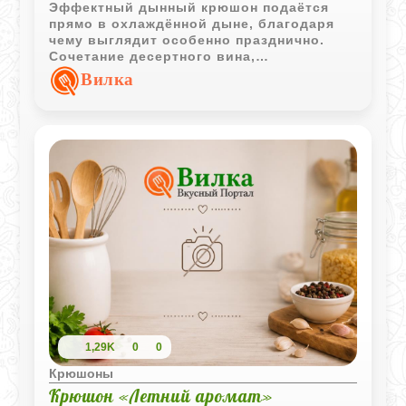
Эффектный дынный крюшон подаётся
прямо в охлаждённой дыне, благодаря
чему выглядит особенно празднично.
Сочетание десертного вина,
апельсинового сока и шампанского
Вилка
делает напиток лёгким, фруктовым и
освежающим.
1,29K
0
0
Крюшоны
Крюшон «Летний аромат»