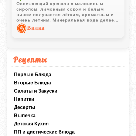
Освежающий крюшон с малиновым
сиропом, лимонным соком и белым
вином получается лёгким, ароматным и
очень летним. Минеральная вода делает
напиток более воздушным, а кислинка
Вилка
лимона хорошо балансирует сладость
малины.
Рецепты
Первые Блюда
Вторые Блюда
Салаты и Закуски
Напитки
Десерты
Выпечка
Детская Кухня
ПП и диетические блюда