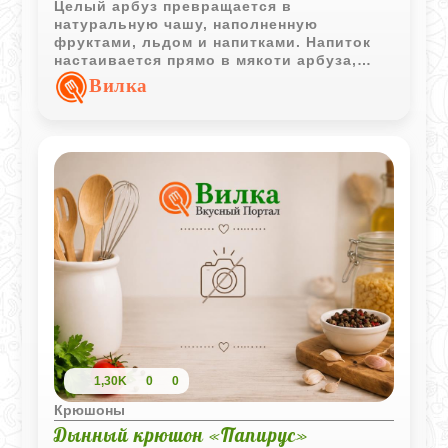
Целый арбуз превращается в
натуральную чашу, наполненную
фруктами, льдом и напитками. Напиток
настаивается прямо в мякоти арбуза,
приобретая лёгкие освежающие оттенки,
Вилка
а затем разливается по бокалам.
1,30K
0
0
Крюшоны
Дынный крюшон «Папирус»