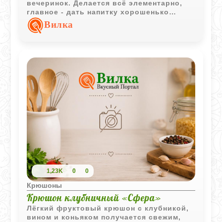
вечеринок. Делается всё элементарно,
главное - дать напитку хорошенько
настояться в холодильнике, чтобы
Вилка
фрукты отдали свой вкус и аромат.
Получается очень освежающе, в меру
сладко и с потрясающей цитрусовой
ноткой. Обязательно берите хорошее
сухое вино, ведь от него во многом
зависит успех всего коктейля!
1,23K
0
0
Крюшоны
Крюшон клубничный «Сфера»
Лёгкий фруктовый крюшон с клубникой,
вином и коньяком получается свежим,