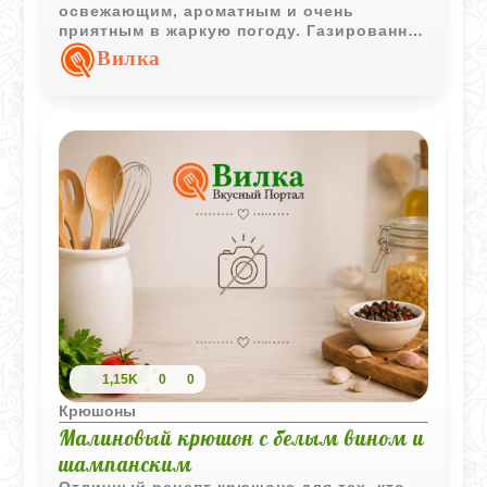
освежающим, ароматным и очень
приятным в жаркую погоду. Газированная
вода делает напиток более воздушным, а
Вилка
малина добавляет насыщенный ягодный
вкус.
1,15K
0
0
Крюшоны
Малиновый крюшон с белым вином и
шампанским
Отличный рецепт крюшона для тех, кто