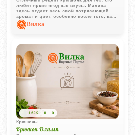
любит яркие ягодные вкусы. Малина
здесь отдает весь свой потрясающий
аромат и цвет, особенно после того, как
настоится в сахарной пудре. Напиток
Вилка
получается очень легким, игристым и по-
настоящему праздничным. Вместо
минералки советую брать именно
шампанское - так крюшон заиграет
совершенно другими красками! Главное -
дать ему хорошенько охладиться перед
подачей.
1,62K
0
0
Крюшоны
Крюшон Олимп