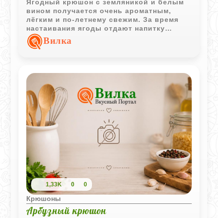
Ягодный крюшон с земляникой и белым
вином получается очень ароматным,
лёгким и по-летнему свежим. За время
настаивания ягоды отдают напитку
насыщенный вкус и тонкий природный
Вилка
аромат.
1,33K
0
0
Крюшоны
Арбузный крюшон