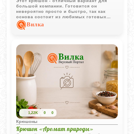
Этот крюшон - отличный вариант для
большой компании. Готовится он
невероятно просто и быстро, так как
основа состоит из любимых готовых
компотов, вина и лимонада. Получается
Вилка
легкий, в меру сладкий и очень
ароматный напиток с приятной
цитрусовой ноткой и легким
согревающим эффектом от коньяка.
1,22K
0
0
Крюшоны
Крюшон «Аромат природы»