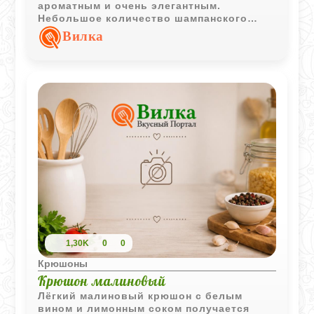
ароматным и очень элегантным.
Небольшое количество шампанского
придаёт напитку особую лёгкость и
Вилка
делает подачу более праздничной.
1,30K
0
0
Крюшоны
Крюшон малиновый
Лёгкий малиновый крюшон с белым
вином и лимонным соком получается