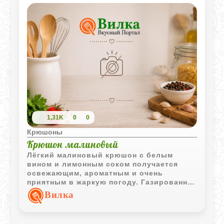
1,31K
0
0
Крюшоны
Крюшон малиновый
Лёгкий малиновый крюшон с белым
вином и лимонным соком получается
освежающим, ароматным и очень
приятным в жаркую погоду. Газированная
вода делает напиток более воздушным, а
Вилка
малина добавляет насыщенный ягодный
вкус.