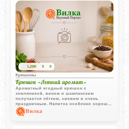
1,29K
0
0
Крюшоны
Крюшон «Летний аромат»
Ароматный ягодный крюшон с
земляникой, вином и шампанским
получается лёгким, свежим и очень
праздничным. Напиток особенно хорошо
раскрывается в охлаждённом виде, когда
Вилка
ягоды успевают отдать сок и
насыщенный летний аромат.