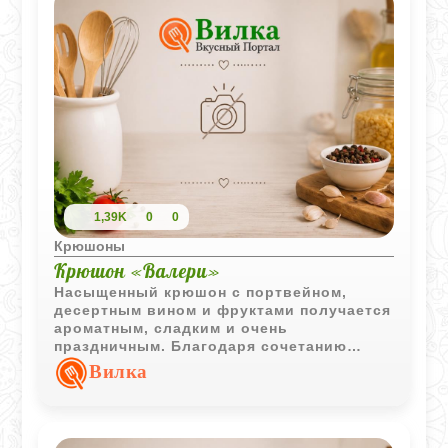
1,39K
0
0
Крюшоны
Крюшон «Валери»
Насыщенный крюшон с портвейном,
десертным вином и фруктами получается
ароматным, сладким и очень
праздничным. Благодаря сочетанию
разных видов алкоголя напиток
Вилка
приобретает глубокий вкус, а
охлаждённые фрукты делают его более
свежим и выразительным.