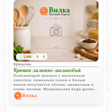
просто невероятный напиток.
1,40K
0
0
Крюшоны
Крюшон лимонно-малиновый
Освежающий крюшон с малиновым
сиропом, лимонным соком и белым
вином получается лёгким, ароматным и
очень летним. Минеральная вода делает
напиток более воздушным, а кислинка
Вилка
лимона хорошо балансирует сладость
малины.