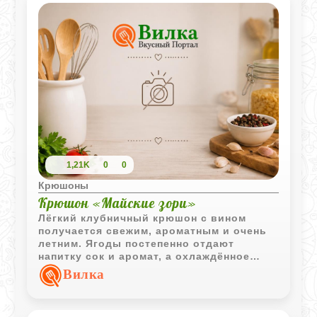
1,21K
0
0
Крюшоны
Крюшон «Майские зори»
Лёгкий клубничный крюшон с вином
получается свежим, ароматным и очень
летним. Ягоды постепенно отдают
напитку сок и аромат, а охлаждённое
шампанское делает подачу особенно
Вилка
праздничной и воздушной.