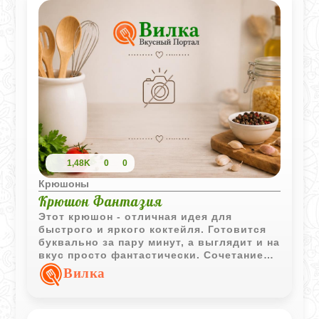
1,48K
0
0
Крюшоны
Крюшон Фантазия
Этот крюшон - отличная идея для
быстрого и яркого коктейля. Готовится
буквально за пару минут, а выглядит и на
вкус просто фантастически. Сочетание
портвейна и сладкого десертного вина
Вилка
отлично балансируется кислинкой
лимонного сока, а фрукты отдают
напитку свои свежие нотки. Главное -
подавать с большим количеством льда!