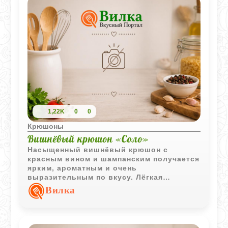
1,22K
0
0
Крюшоны
Вишнёвый крюшон «Соло»
Насыщенный вишнёвый крюшон с
красным вином и шампанским получается
ярким, ароматным и очень
выразительным по вкусу. Лёгкая
кислинка вишни хорошо сочетается с
Вилка
вином и делает напиток особенно
освежающим в охлаждённом виде.