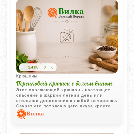
1,43K
0
0
Крюшоны
Персиковый крюшон с белым вином
Этот освежающий крюшон - настоящее
спасение в жаркий летний день или
стильное дополнение к любой вечеринке.
Секрет его потрясающего вкуса кроется
в спелых персиках, которые несколько
Вилка
часов томятся в сахаре, пуская сладкий
и ароматный сок. В сочетании с
холодным сухим вином, газировкой и
легкой лимонной кислинкой получается