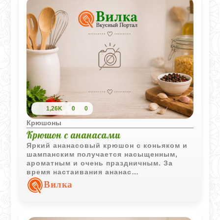
1,26K
0
0
Крюшоны
Крюшон с ананасами
Яркий ананасовый крюшон с коньяком и
шампанским получается насыщенным,
ароматным и очень праздничным. За
время настаивания ананас
пропитывается алкоголем и сиропом, а
Вилка
перед подачей напиток становится
лёгким и игристым благодаря
охлаждённому шампанскому.