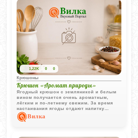
1,22K
0
0
Крюшоны
Крюшон «Аромат природы»
Ягодный крюшон с земляникой и белым
вином получается очень ароматным,
лёгким и по-летнему свежим. За время
настаивания ягоды отдают напитку
насыщенный вкус и тонкий природный
Вилка
аромат.