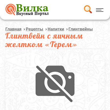
Главная
›
Рецепты
›
Напитки
›
Глинтвейны
Глинтвейн с яичным
желтком «Терем»