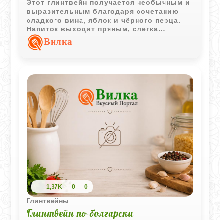
Этот глинтвейн получается необычным и
выразительным благодаря сочетанию
сладкого вина, яблок и чёрного перца.
Напиток выходит пряным, слегка
согревающим и с ярким ароматом
Вилка
специй, который особенно раскрывается
после короткого настаивания.
1,37K
0
0
Глинтвейны
Глинтвейн по-болгарски