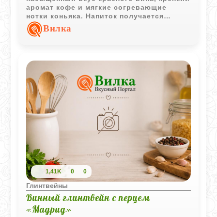
аромат кофе и мягкие согревающие
нотки коньяка. Напиток получается
пряным, глубоким и особенно уютным
Вилка
для холодного вечера.
1,41K
0
0
Глинтвейны
Винный глинтвейн с перцем
«Мадрид»