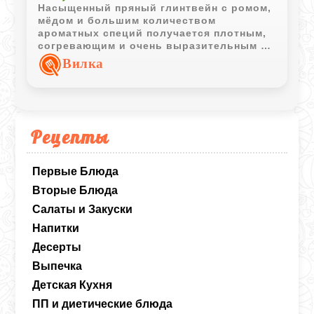
Насыщенный пряный глинтвейн с ромом,
мёдом и большим количеством
ароматных специй получается плотным,
согревающим и очень выразительным по
вкусу. Такой напиток особенно хорошо
Вилка
подходит для холодных вечеров и
неспешной подачи в тёплых кружках.
Рецепты
Первые Блюда
Вторые Блюда
Салаты и Закуски
Напитки
Десерты
Выпечка
Детская Кухня
ПП и диетические блюда