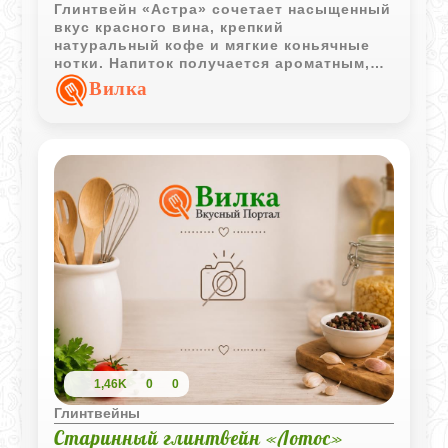
Глинтвейн «Астра» сочетает насыщенный
вкус красного вина, крепкий
натуральный кофе и мягкие коньячные
нотки. Напиток получается ароматным,
согревающим и особенно уютным для
Вилка
холодного вечера.
1,46K
0
0
Глинтвейны
Старинный глинтвейн «Лотос»