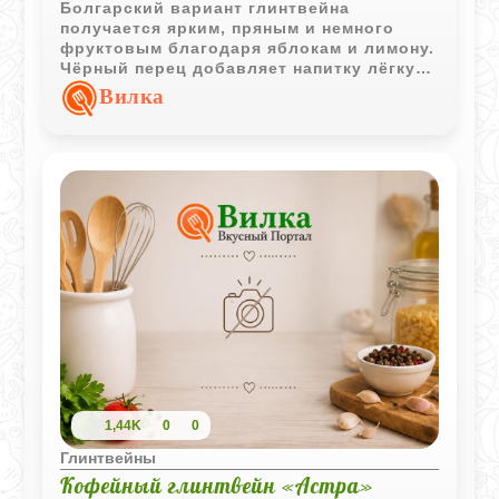
Болгарский вариант глинтвейна
получается ярким, пряным и немного
фруктовым благодаря яблокам и лимону.
Чёрный перец добавляет напитку лёгкую
согревающую остроту, а сочетание
Вилка
корицы и гвоздики делает аромат
особенно насыщенным.
1,44K
0
0
Глинтвейны
Кофейный глинтвейн «Астра»