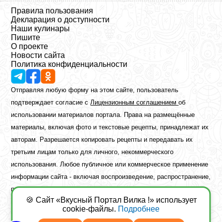
Правила пользования
Декларация о доступности
Наши кулинары
Пишите
О проекте
Новости сайта
Политика конфиденциальности
Отправляя любую форму на этом сайте, пользователь
подтверждает согласие с
Лицензионным соглашением
об
использовании материалов портала. Права на размещённые
материалы, включая фото и текстовые рецепты, принадлежат их
авторам. Разрешается копировать рецепты и передавать их
третьим лицам только для личного, некоммерческого
использования. Любое публичное или коммерческое применение
информации сайта - включая воспроизведение, распространение,
публикацию или обработку - возможно лишь при наличии
🍪 Сайт «Вкусный Портал Вилка !» использует
предварительного письменного разрешения правообладателя.
cookie-файлы.
Подробнее
Copyright ©2026 Вкусный Портал Вилка