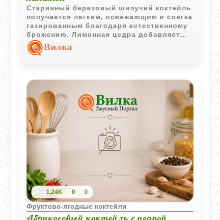
Старинный березовый шипучий коктейль
получается легким, освежающим и слегка
газированным благодаря естественному
брожению. Лимонная цедра добавляет
напитку тонкий цитрусовый аромат, а
Вилка
изюм помогает раскрыть вкус и усилить
натуральное шипение.
1,24K
0
0
Фруктово-ягодные коктейли
Абрикосовый коктейль с цедрой