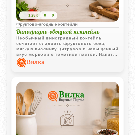
1,28K
0
0
Фруктово-ягодные коктейли
Виноградно-овощной коктейль
Необычный виноградный коктейль
сочетает сладость фруктового сока,
мягкую кислинку цитрусов и насыщенный
вкус моркови с томатной пастой. Напиток
получается густым, ароматным и
Вилка
довольно оригинальным по вкусу.