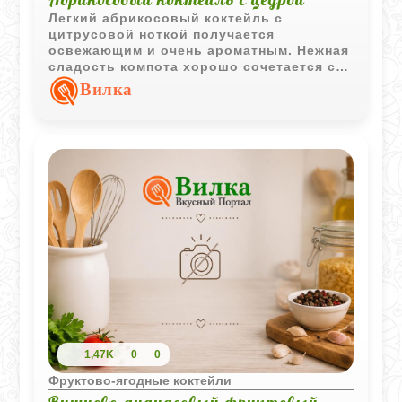
Легкий абрикосовый коктейль с
цитрусовой ноткой получается
освежающим и очень ароматным. Нежная
сладость компота хорошо сочетается с
лимонным соком и свежей цедрой,
Вилка
создавая простой, но приятный летний
напиток.
1,47K
0
0
Фруктово-ягодные коктейли