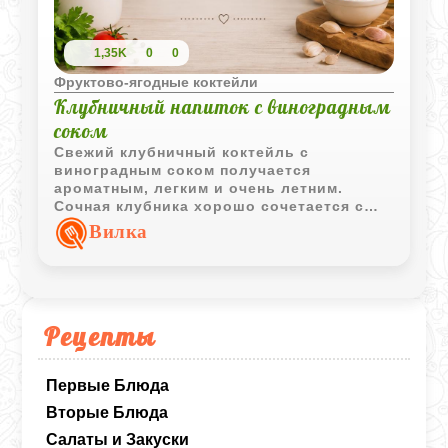
1,35K
0
0
Фруктово-ягодные коктейли
Клубничный напиток с виноградным
соком
Свежий клубничный коктейль с
виноградным соком получается
ароматным, легким и очень летним.
Сочная клубника хорошо сочетается с
легкой кислинкой лимона и едва
Вилка
заметной ноткой корицы. Такой напиток
особенно приятно подавать хорошо
охлажденным.
Рецепты
Первые Блюда
Вторые Блюда
Салаты и Закуски