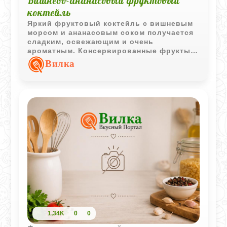
Вишнево-ананасовый фруктовый
коктейль
Яркий фруктовый коктейль с вишневым
морсом и ананасовым соком получается
сладким, освежающим и очень
ароматным. Консервированные фрукты
делают напиток более насыщенным и
Вилка
добавляют приятную текстуру.
1,34K
0
0