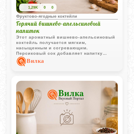
1,29K
0
0
Фруктово-ягодные коктейли
Горячий вишнево-апельсиновый
напиток
Этот ароматный вишнево-апельсиновый
коктейль получается мягким,
насыщенным и согревающим.
Персиковый сок добавляет напитку
фруктовую сладость, а апельсиновый
Вилка
сироп делает вкус ярче и
выразительнее.