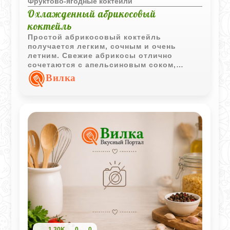
Фруктово-ягодные коктейли
Охлажденный абрикосовый
коктейль
Простой абрикосовый коктейль
получается легким, сочным и очень
летним. Свежие абрикосы отлично
сочетаются с апельсиновым соком,
создавая мягкий фруктовый вкус с
Вилка
приятной цитрусовой свежестью.
1,30K
0
0