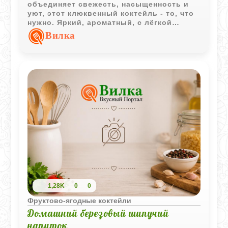
объединяет свежесть, насыщенность и
уют, этот клюквенный коктейль - то, что
нужно. Яркий, ароматный, с лёгкой
кислинкой и нотками пряной корицы, он
Вилка
станет украшением любого праздничного
стола. А главное - готовится просто и
быстро!
1,28K
0
0
Фруктово-ягодные коктейли
Домашний березовый шипучий
напиток