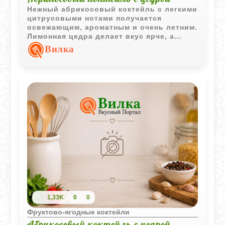
Нежный абрикосовый коктейль с легкими
цитрусовыми нотами получается
освежающим, ароматным и очень летним.
Лимонная цедра делает вкус ярче, а
абрикосовый компот придает напитку
Вилка
мягкую фруктовую сладость.
1,33K
0
0
Фруктово-ягодные коктейли
Абрикосовый коктейль с цедрой