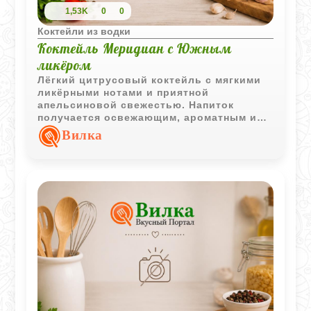
1,53K
0
0
Коктейли из водки
Коктейль Меридиан с Южным
ликёром
Лёгкий цитрусовый коктейль с мягкими
ликёрными нотами и приятной
апельсиновой свежестью. Напиток
получается освежающим, ароматным и
отлично подходит для неспешной подачи
Вилка
через соломинку.