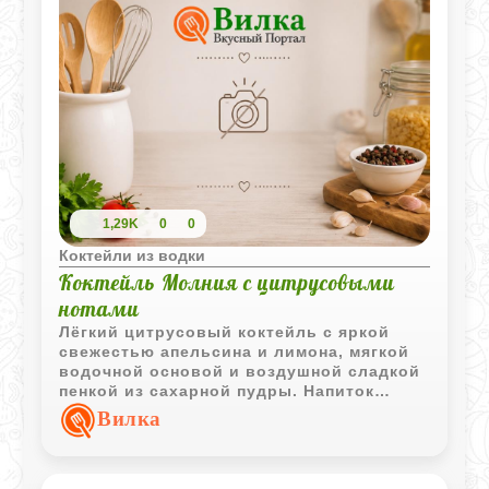
1,29K
0
0
Коктейли из водки
Коктейль Молния с цитрусовыми
нотами
Лёгкий цитрусовый коктейль с яркой
свежестью апельсина и лимона, мягкой
водочной основой и воздушной сладкой
пенкой из сахарной пудры. Напиток
получается освежающим и очень лёгким
Вилка
по текстуре.