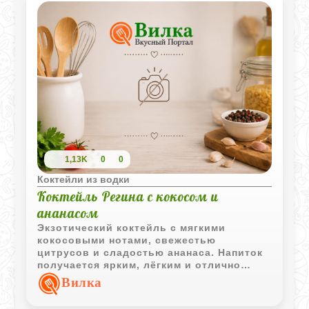
1,13K
0
0
Коктейли из водки
Коктейль Регина с кокосом и
ананасом
Экзотический коктейль с мягкими
кокосовыми нотами, свежестью
цитрусов и сладостью ананаса. Напиток
получается ярким, лёгким и отлично
подходит для летней подачи.
Вилка