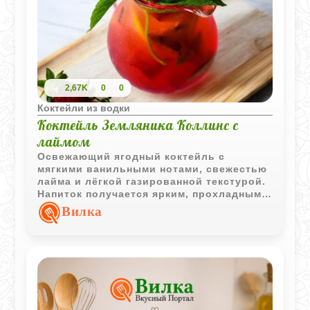
2,67K
0
0
Коктейли из водки
Коктейль Земляника Коллинс с
лаймом
Освежающий ягодный коктейль с
мягкими ванильными нотами, свежестью
лайма и лёгкой газированной текстурой.
Напиток получается ярким, прохладным и
отлично подходит для летней подачи.
Вилка