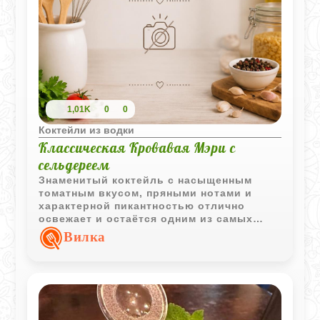
1,01K
0
0
Коктейли из водки
Классическая Кровавая Мэри с
сельдереем
Знаменитый коктейль с насыщенным
томатным вкусом, пряными нотами и
характерной пикантностью отлично
освежает и остаётся одним из самых
узнаваемых алкогольных напитков в
Вилка
мире.