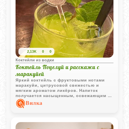
2,13K
0
0
Коктейли из водки
Коктейль Поцелуй и расскажи с
маракуйей
Яркий коктейль с фруктовыми нотами
маракуйи, цитрусовой свежестью и
мягким ароматом ликёров. Напиток
получается насыщенным, освежающим и
эффектно выглядит благодаря голубому
Вилка
кюрасо.