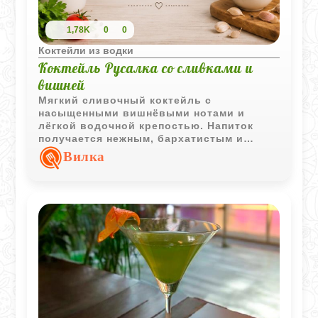
1,78K
0
0
Коктейли из водки
Коктейль Русалка со сливками и
вишней
Мягкий сливочный коктейль с
насыщенными вишнёвыми нотами и
лёгкой водочной крепостью. Напиток
получается нежным, бархатистым и
отлично подходит для спокойной
Вилка
вечерней подачи.