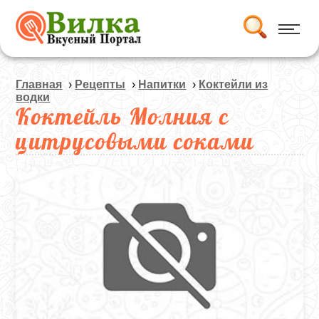
Главная
›
Рецепты
›
Напитки
›
Коктейли из
водки
Коктейль Молния с
цитрусовыми соками