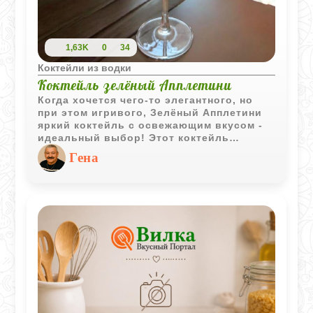
1,63K
0
34
Коктейли из водки
Коктейль зелёный Апплетини
Когда хочется чего-то элегантного, но
при этом игривого, Зелёный Апплетини
яркий коктейль с освежающим вкусом -
идеальный выбор! Этот коктейль
выделяется насыщенным зелёным
Гена
оттенком и ярким яблочным ароматом,
который моментально освежает и
пробуждает вкусовые рецепторы.