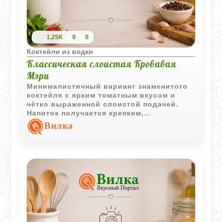
1,25K
0
0
Коктейли из водки
Классическая слоистая Кровавая
Мэри
Минималистичный вариант знаменитого
коктейля с ярким томатным вкусом и
чётко выраженной слоистой подачей.
Напиток получается крепким,
освежающим и сохраняет классический
Вилка
характер благодаря простому сочетанию
ингредиентов.