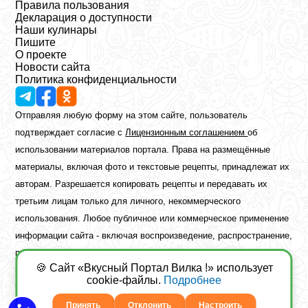
Правила пользования
Декларация о доступности
Наши кулинары
Пишите
О проекте
Новости сайта
Политика конфиденциальности
Отправляя любую форму на этом сайте, пользователь
подтверждает согласие с
Лицензионным соглашением
об
использовании материалов портала. Права на размещённые
материалы, включая фото и текстовые рецепты, принадлежат их
авторам. Разрешается копировать рецепты и передавать их
третьим лицам только для личного, некоммерческого
использования. Любое публичное или коммерческое применение
информации сайта - включая воспроизведение, распространение,
публикацию или обработку - возможно лишь при наличии
🍪 Сайт «Вкусный Портал Вилка !» использует
предварительного письменного разрешения правообладателя.
cookie-файлы.
Подробнее
Copyright ©2026 Вкусный Портал Вилка
Сайт построен
freebrush.net
Принять
Отклонить
Настроить