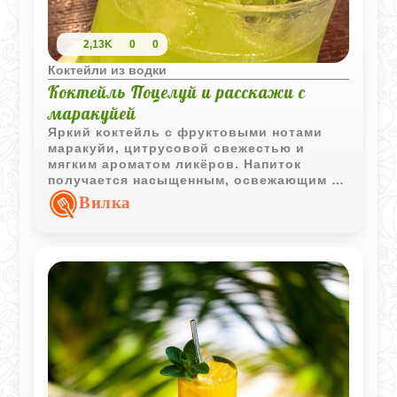
2,13K
0
0
Коктейли из водки
Коктейль Поцелуй и расскажи с
маракуйей
Яркий коктейль с фруктовыми нотами
маракуйи, цитрусовой свежестью и
мягким ароматом ликёров. Напиток
получается насыщенным, освежающим и
эффектно выглядит благодаря голубому
Вилка
кюрасо.