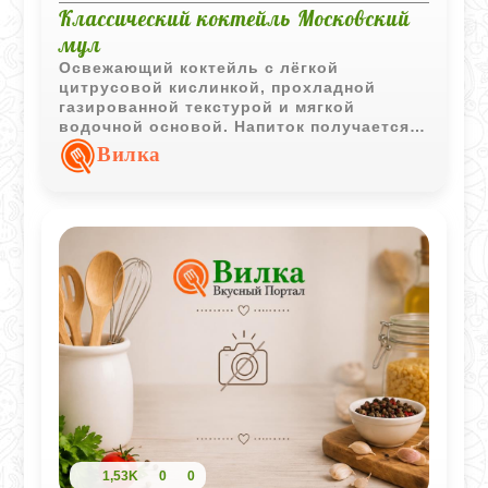
Классический коктейль Московский
мул
Освежающий коктейль с лёгкой
цитрусовой кислинкой, прохладной
газированной текстурой и мягкой
водочной основой. Напиток получается
простым, бодрящим и отлично подходит
Вилка
для жаркой погоды.
1,53K
0
0