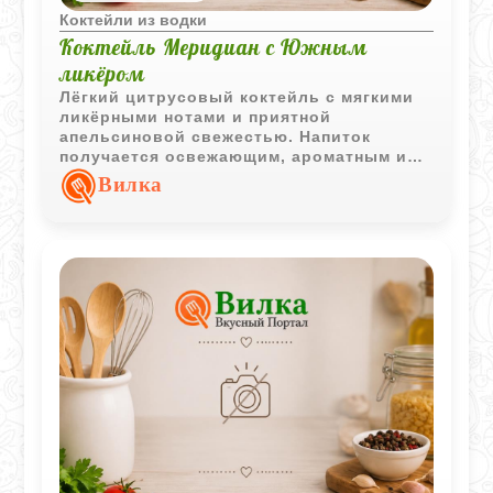
Коктейли из водки
Коктейль Меридиан с Южным
ликёром
Лёгкий цитрусовый коктейль с мягкими
ликёрными нотами и приятной
апельсиновой свежестью. Напиток
получается освежающим, ароматным и
отлично подходит для неспешной подачи
Вилка
через соломинку.