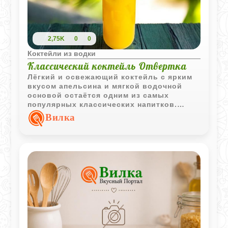
2,75K
0
0
Коктейли из водки
Классический коктейль Отвертка
Лёгкий и освежающий коктейль с ярким
вкусом апельсина и мягкой водочной
основой остаётся одним из самых
популярных классических напитков.
Простое сочетание ингредиентов делает
Вилка
его универсальным для любой
вечеринки.