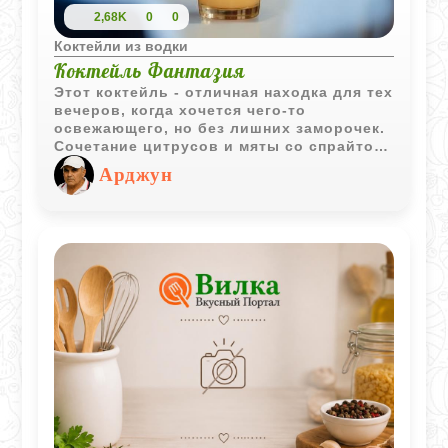
2,68K
0
0
Коктейли из водки
Коктейль Фантазия
Этот коктейль - отличная находка для тех
вечеров, когда хочется чего-то
освежающего, но без лишних заморочек.
Сочетание цитрусов и мяты со спрайтом
дает ту самую «искринку», а водка
Арджун
делает вкус более серьезным, при этом
она почти не чувствуется за фруктовой
основой.