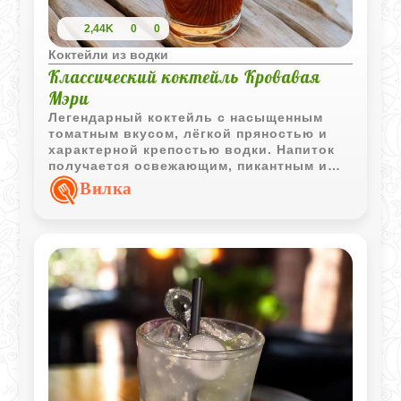
2,44K
0
0
Коктейли из водки
Классический коктейль Кровавая
Мэри
Легендарный коктейль с насыщенным
томатным вкусом, лёгкой пряностью и
характерной крепостью водки. Напиток
получается освежающим, пикантным и
отлично подходит для любителей ярких
Вилка
вкусов.