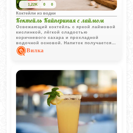
1,22K
0
0
Коктейли из водки
Коктейль Кайпериния с лаймом
Освежающий коктейль с яркой лаймовой
кислинкой, лёгкой сладостью
коричневого сахара и прохладной
водочной основой. Напиток получается
бодрящим, цитрусовым и отлично
Вилка
подходит для жаркой погоды.