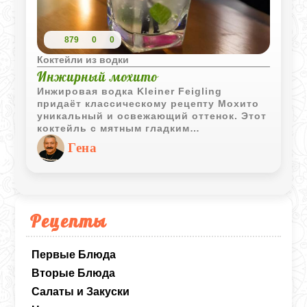
879
0
0
Коктейли из водки
Инжирный мохито
Инжировая водка Kleiner Feigling
придаёт классическому рецепту Мохито
уникальный и освежающий оттенок. Этот
коктейль с мятным гладким
послевкусием идеально подходит для
Гена
начала летнего сезона, подчёркивая и
дополняя вкус инжировой водки.
Рецепты
Первые Блюда
Вторые Блюда
Салаты и Закуски