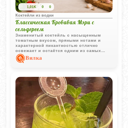
1,01K
0
0
Коктейли из водки
Классическая Кровавая Мэри с
сельдереем
Знаменитый коктейль с насыщенным
томатным вкусом, пряными нотами и
характерной пикантностью отлично
освежает и остаётся одним из самых
узнаваемых алкогольных напитков в
Вилка
мире.