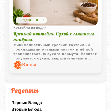
1,45K
0
0
Коктейли из водки
Крепкий коктейль Сухой с мятным
ликёром
Минималистичный крепкий коктейль с
прохладными мятными нотами и лёгкой
травянистостью сухого вермута. Напиток
получается сухим, выразительным и
хорошо подходит для спокойной
Вилка
вечерней подачи.
Рецепты
Первые Блюда
Вторые Блюда