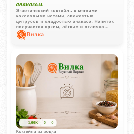
ананасом
Экзотический коктейль с мягкими
кокосовыми нотами, свежестью
цитрусов и сладостью ананаса. Напиток
получается ярким, лёгким и отлично
подходит для летней подачи.
Вилка
1,66K
0
0
Коктейли из водки