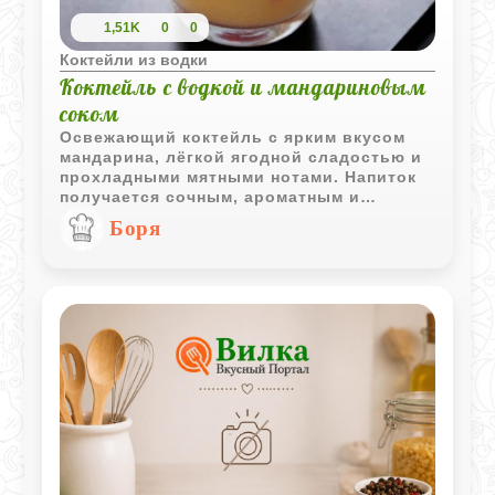
1,51K
0
0
Коктейли из водки
Коктейль с водкой и мандариновым
соком
Освежающий коктейль с ярким вкусом
мандарина, лёгкой ягодной сладостью и
прохладными мятными нотами. Напиток
получается сочным, ароматным и
отлично подходит для тёплого вечера
Боря
или праздничной подачи.