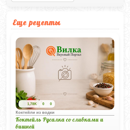
Еще рецепты
1,78K
0
0
Коктейли из водки
Коктейль Русалка со сливками и
вишней