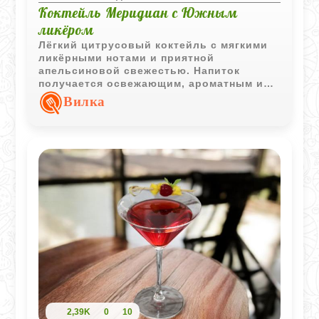
Коктейль Меридиан с Южным
ликёром
Лёгкий цитрусовый коктейль с мягкими
ликёрными нотами и приятной
апельсиновой свежестью. Напиток
получается освежающим, ароматным и
отлично подходит для неспешной подачи
Вилка
через соломинку.
2,39K
0
10