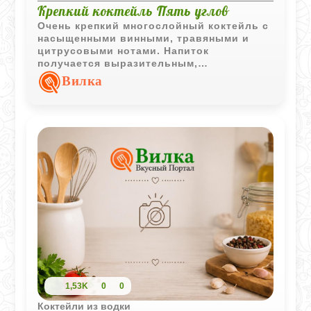
Крепкий коктейль Пять углов
Очень крепкий многослойный коктейль с
насыщенными винными, травяными и
цитрусовыми нотами. Напиток
получается выразительным,
согревающим и рассчитан на любителей
Вилка
сложных алкогольных сочетаний.
1,53K
0
0
Коктейли из водки