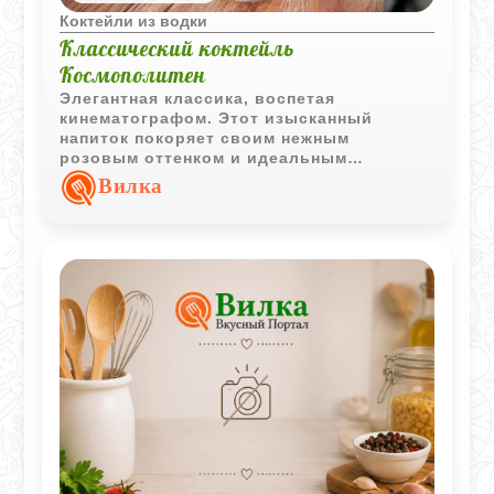
Коктейли из водки
Классический коктейль
Космополитен
Элегантная классика, воспетая
кинематографом. Этот изысканный
напиток покоряет своим нежным
розовым оттенком и идеальным
балансом между ягодной кислинкой и
Вилка
цитрусовой сладостью.