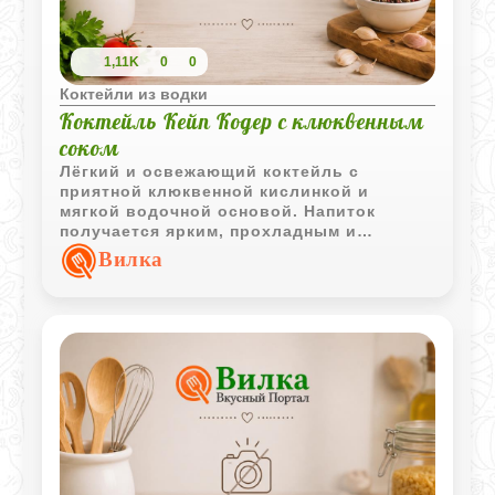
1,11K
0
0
Коктейли из водки
Коктейль Кейп Кодер с клюквенным
соком
Лёгкий и освежающий коктейль с
приятной клюквенной кислинкой и
мягкой водочной основой. Напиток
получается ярким, прохладным и
отлично подходит для простой домашней
Вилка
подачи.