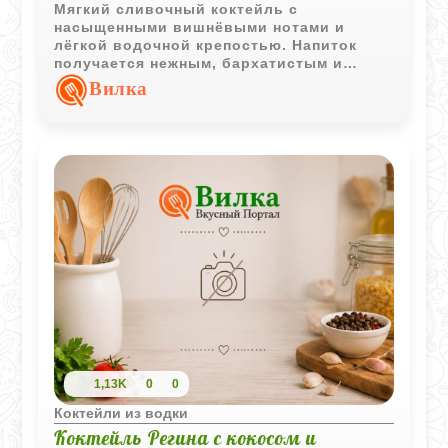
Мягкий сливочный коктейль с
насыщенными вишнёвыми нотами и
лёгкой водочной крепостью. Напиток
получается нежным, бархатистым и
отлично подходит для спокойной
Вилка
вечерней подачи.
1,13K
0
0
Коктейли из водки
Коктейль Регина с кокосом и