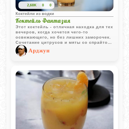
2,68K
0
0
Коктейли из водки
Коктейль Фантазия
Этот коктейль - отличная находка для тех
вечеров, когда хочется чего-то
освежающего, но без лишних заморочек.
Сочетание цитрусов и мяты со спрайтом
дает ту самую «искринку», а водка
Арджун
делает вкус более серьезным, при этом
она почти не чувствуется за фруктовой
основой.