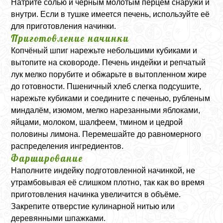
Натрите солью и чёрным молотым перцем снаружи и
внутри. Если в тушке имеется печень, используйте её
для приготовления начинки.
Приготовление начинки
Копчёный шпиг нарежьте небольшими кубиками и
вытопите на сковороде. Печень индейки и репчатый
лук мелко порубите и обжарьте в вытопленном жире
до готовности. Пшеничный хлеб слегка подсушите,
нарежьте кубиками и соедините с печенью, рубленым
миндалём, изюмом, мелко нарезанными яблоками,
яйцами, молоком, шалфеем, тмином и цедрой
половины лимона. Перемешайте до равномерного
распределения ингредиентов.
Фарширование
Наполните индейку подготовленной начинкой, не
утрамбовывая её слишком плотно, так как во время
приготовления начинка увеличится в объёме.
Закрепите отверстие кулинарной нитью или
деревянными шпажками.