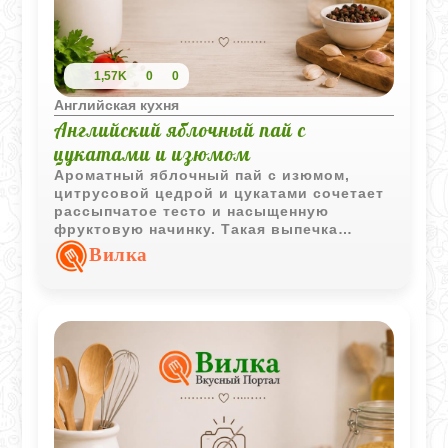
1,57K
0
0
Английская кухня
Английский яблочный пай с
цукатами и изюмом
Ароматный яблочный пай с изюмом,
цитрусовой цедрой и цукатами сочетает
рассыпчатое тесто и насыщенную
фруктовую начинку. Такая выпечка
особенно хорошо подходит для
Вилка
семейного чаепития.