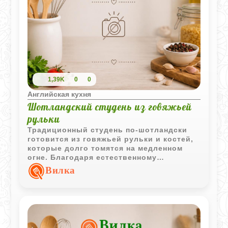
1,39K
0
0
Английская кухня
Шотландский студень из говяжьей
рульки
Традиционный студень по-шотландски
готовится из говяжьей рульки и костей,
которые долго томятся на медленном
огне. Благодаря естественному
желирующему веществу из костей
Вилка
получается насыщенный бульон,
который хорошо застывает без
добавления желатина.