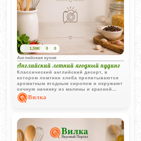
1,59K
0
0
Английская кухня
Английский летний ягодный пудинг
Классический английский десерт, в
котором ломтики хлеба пропитываются
ароматным ягодным сиропом и окружают
сочную начинку из малины и красной
смородины. После охлаждения пудинг
Вилка
приобретает красивую форму и
насыщенный ягодный вкус.