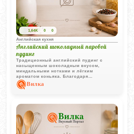
1,64K
0
0
Английская кухня
Английский шоколадный паровой
пудинг
Традиционный английский пудинг с
насыщенным шоколадным вкусом,
миндальными нотками и лёгким
ароматом коньяка. Благодаря
приготовлению на пару десерт
Вилка
получается мягким, влажным и очень
ароматным.