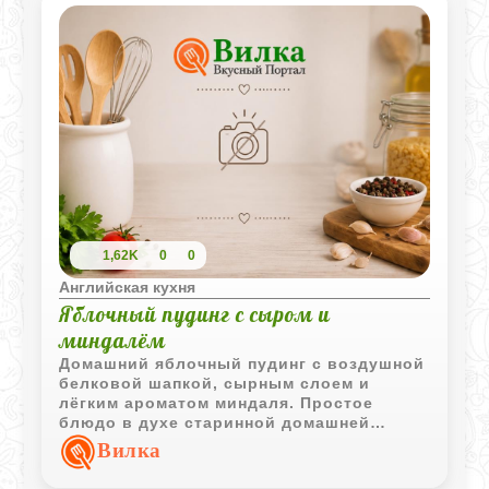
1,62K
0
0
Английская кухня
Яблочный пудинг с сыром и
миндалём
Домашний яблочный пудинг с воздушной
белковой шапкой, сырным слоем и
лёгким ароматом миндаля. Простое
блюдо в духе старинной домашней
кухни, которое особенно хорошо
Вилка
подавать тёплым.