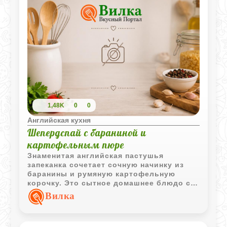
1,48K
0
0
Английская кухня
Шепердспай с бараниной и
картофельным пюре
Знаменитая английская пастушья
запеканка сочетает сочную начинку из
баранины и румяную картофельную
корочку. Это сытное домашнее блюдо с
насыщенным вкусом и простыми
Вилка
ингредиентами, проверенное временем.