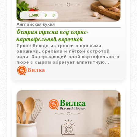
1,68K
0
0
Английская кухня
Острая треска под сырно-
картофельной корочкой
Яркое блюдо из трески с пряными
овощами, орехами и лёгкой остротой
чили. Завершающий слой картофельного
пюре с сыром образует аппетитную
золотистую корочку, которая делает
Вилка
подачу особенно эффектной.