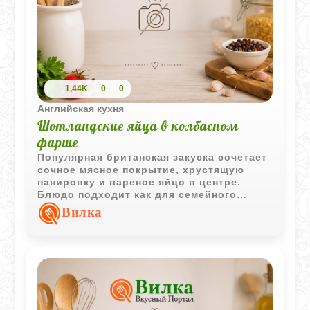
1,44K
0
0
Английская кухня
Шотландские яйца в колбасном
фарше
Популярная британская закуска сочетает
сочное мясное покрытие, хрустящую
панировку и вареное яйцо в центре.
Блюдо подходит как для семейного
обеда, так и для праздничного стола.
Вилка