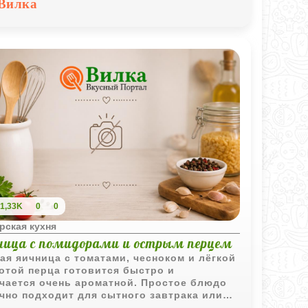
Вилка
1,33K
0
0
рская кухня
ница с помидорами и острым перцем
ая яичница с томатами, чесноком и лёгкой
отой перца готовится быстро и
чается очень ароматной. Простое блюдо
чно подходит для сытного завтрака или
ого ужина.