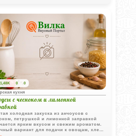
жающий характер. Это блюдо идеально
одит для семейного обеда, согревая и
лняя энергией.
1,48K
0
0
рская кухня
оусы с чесноком и лимонной
равкой
тая холодная закуска из анчоусов с
оком, петрушкой и лимонной заправкой
чается ярким вкусом и свежим ароматом.
чный вариант для подачи к овощам, хлебу
как часть рыбного ассорти.