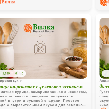
Вилка
1,63K
0
0
ирская кухня
Алжи
рица на решетке с зеленью и чесноком
Фасо
матная курица, замаринованная с чесноком,
Густ
жей зеленью и специями, получается
спец
ной внутри и румяной снаружи. Простое
вкус
до с выразительным вкусом для семейного
кисл