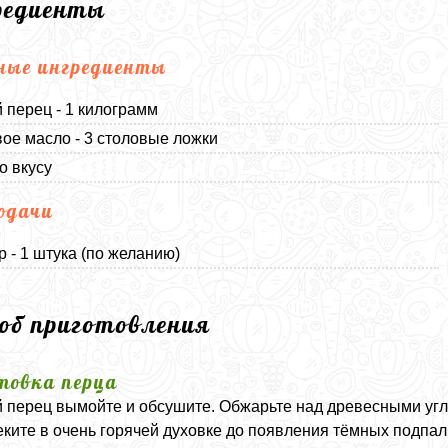
редиенты
ные ингредиенты
 перец - 1 килограмм
ое масло - 3 столовые ложки
о вкусу
одачи
 - 1 штука (по желанию)
соб приготовления
товка перца
 перец вымойте и обсушите. Обжарьте над древесными угля
еките в очень горячей духовке до появления тёмных подпал