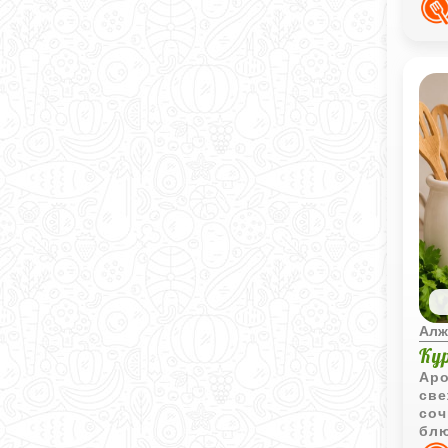
Алж
Ку
Аро
све
соч
блю