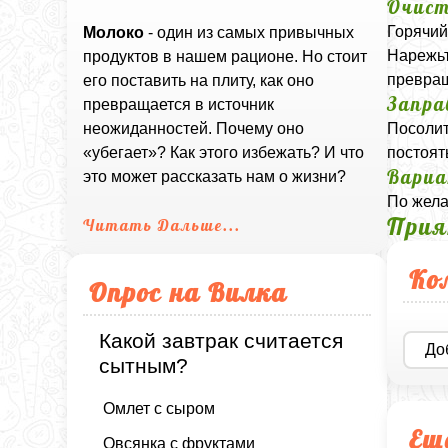
Очист
Горячий
Молоко
- один из самых привычных
Нарежьт
продуктов в нашем рационе. Но стоит
превращ
его поставить на плиту, как оно
Запра
превращается в источник
Посолит
неожиданностей. Почему оно
постоят
«убегает»? Как этого избежать? И что
Вариа
это может рассказать нам о жизни?
По жела
Прия
Читать Дальше...
Ко
Опрос на Вилка
Какой завтрак считается
До
сытным?
Омлет с сыром
Ещ
Овсянка с фруктами