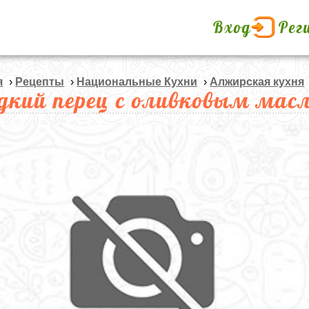
Вход
Рег
я
›
Рецепты
›
Национальные Кухни
›
Алжирская кухня
дкий перец с оливковым мас