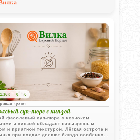
Вилка
1,36K
0
0
рская кухня
левый суп-пюре с кинзой
ой фасолевый суп-пюре с чесноком,
иями и кинзой обладает насыщенным
ом и приятной текстурой. Лёгкая острота и
инка при подаче делают блюдо особенно