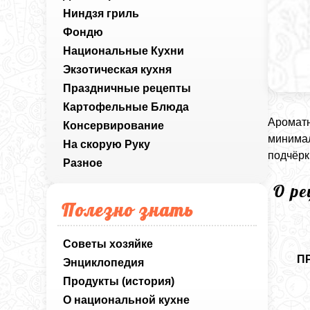
Ниндзя гриль
Фондю
Национальные Кухни
Экзотическая кухня
Праздничные рецепты
Картофельные Блюда
Ароматн
Консервирование
минимал
На скорую Руку
подчёрк
Разное
О р
Полезно знать
Советы хозяйке
П
Энциклопедия
Продукты (история)
О национальной кухне