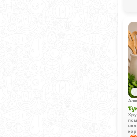
Алж
Ку
Хру
пом
нас
кор
как