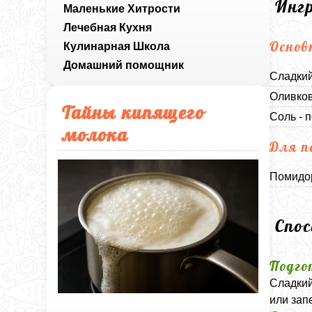
Инг
Маленькие Хитрости
Лечебная Кухня
Основ
Кулинарная Школа
Домашний помощник
Сладкий
Оливков
Тайны кипящего
Соль - п
молока
Для п
Помидор
Спо
Подго
Сладкий
или зап