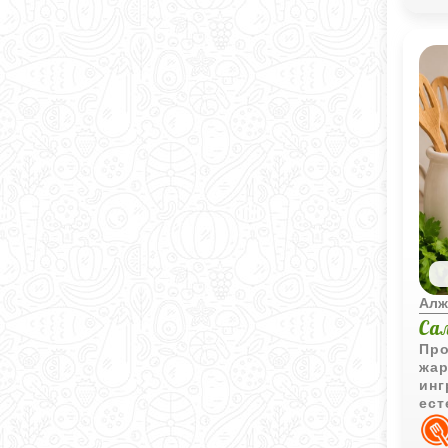
Алж
Са
Про
жар
инг
ест
зак