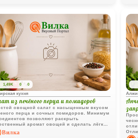
осве
подх
напо
1,49K
0
0
ирская кухня
Алжи
лат из печёного перца и помидоров
Анч
зап
стой овощной салат с насыщенным вкусом
еного перца и сочных помидоров. Минимум
Прос
редиентов позволяют раскрыть
чесн
ественный аромат овощей и сделать лёгкую
отли
уску для повседневного стола.
Вилка
Отли
или 