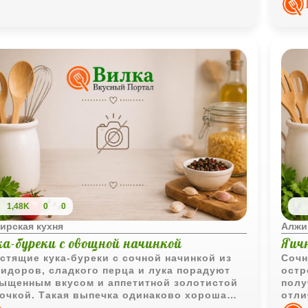
1,48K
0
0
ирская кухня
Алжи
ка-буреки с овощной начинкой
Яич
стящие кука-буреки с сочной начинкой из
Сочн
идоров, сладкого перца и лука порадуют
остр
ыщенным вкусом и аппетитной золотистой
полу
очкой. Такая выпечка одинаково хороша
отли
 в горячем, так и в тёплом виде.
лёгк