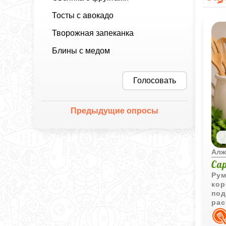
Тосты с авокадо
Творожная запеканка
Блины с медом
Голосовать
Предыдущие опросы
Алж
Са
Рум
кор
под
рас
спе