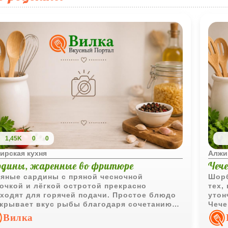
1,45K
0
0
ирская кухня
Алжи
рдины, жаренные во фритюре
Чече
яные сардины с пряной чесночной
Шорб
очкой и лёгкой остротой прекрасно
тех,
ходят для горячей подачи. Простое блюдо
утон
крывает вкус рыбы благодаря сочетанию
Чече
ций, лимона и хрустящей панировки.
густ
Вилка
лимо