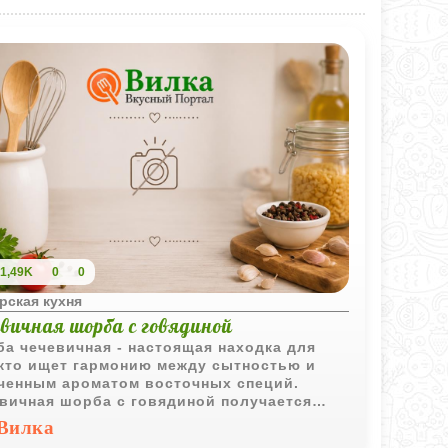
1,49K
0
0
рская кухня
вичная шорба с говядиной
а чечевичная - настоящая находка для
 кто ищет гармонию между сытностью и
ченным ароматом восточных специй.
вичная шорба с говядиной получается
ой и наваристой, а добавление корицы и
Вилка
нного сока придает ей необычный,