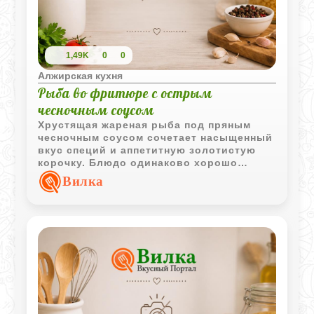
1,49K
0
0
Алжирская кухня
Рыба во фритюре с острым
чесночным соусом
Хрустящая жареная рыба под пряным
чесночным соусом сочетает насыщенный
вкус специй и аппетитную золотистую
корочку. Блюдо одинаково хорошо
подаётся как горячим, так и
Вилка
охлаждённым.