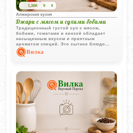
1,38K
0
0
Алжирская кухня
Джари с мясом и сухими бобами
Традиционный густой суп с мясом,
бобами, томатами и кинзой обладает
насыщенным вкусом и приятным
ароматом специй. Это сытное блюдо
хорошо подходит для обеда и надолго
Вилка
сохраняет чувство сытости.