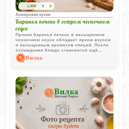
1,40K
0
0
Алжирская кухня
Баранья печень в остром чесночном
соусе
Пряная баранья печень в насыщенном
чесночном соусе обладает ярким вкусом
и насыщенным ароматом специй. После
охлаждения блюдо становится ещё
выразительнее и отлично подходит в
Вилка
качестве холодной закуски.