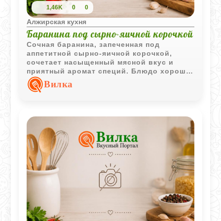
1,46K
0
0
Алжирская кухня
Баранина под сырно-яичной корочкой
Сочная баранина, запеченная под
аппетитной сырно-яичной корочкой,
сочетает насыщенный мясной вкус и
приятный аромат специй. Блюдо хорошо
подходит как для семейного ужина, так и
Вилка
для праздничного стола.