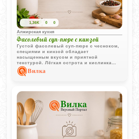
1,36K
0
0
Алжирская кухня
Фасолевый суп-пюре с кинзой
Густой фасолевый суп-пюре с чесноком,
специями и кинзой обладает
насыщенным вкусом и приятной
текстурой. Лёгкая острота и кислинка
при подаче делают блюдо особенно
Вилка
выразительным.