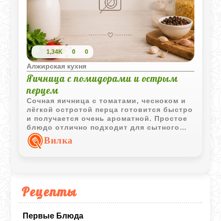
1,34K
0
0
Алжирская кухня
Яичница с помидорами и острым
перцем
Сочная яичница с томатами, чесноком и
лёгкой остротой перца готовится быстро
и получается очень ароматной. Простое
блюдо отлично подходит для сытного
завтрака или лёгкого ужина.
Вилка
Рецепты
Первые Блюда