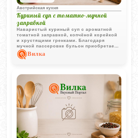
Австрийская кухня
Куриный суп с томатно-мучной
заправкой
Наваристый куриный суп с ароматной
томатной заправкой, копчёной корейкой
и хрустящими гренками. Благодаря
мучной пассеровке бульон приобретает
более насыщенную текстуру и
Вилка
выразительный вкус.