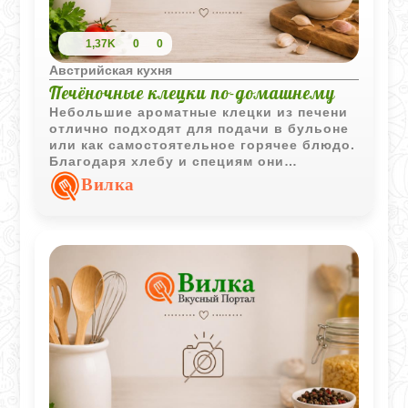
1,37K
0
0
Австрийская кухня
Печёночные клецки по-домашнему
Небольшие ароматные клецки из печени
отлично подходят для подачи в бульоне
или как самостоятельное горячее блюдо.
Благодаря хлебу и специям они
получаются мягкими и насыщенными по
Вилка
вкусу.