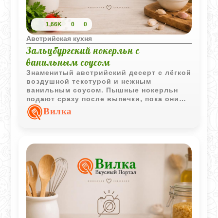
1,66K
0
0
Австрийская кухня
Зальцбургский нокерльн с
ванильным соусом
Знаменитый австрийский десерт с лёгкой
воздушной текстурой и нежным
ванильным соусом. Пышные нокерльн
подают сразу после выпечки, пока они
сохраняют свою эффектную форму.
Вилка