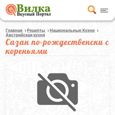
Главная
›
Рецепты
›
Национальные Кухни
›
Австрийская кухня
Сазан по-рождественски с
кореньями