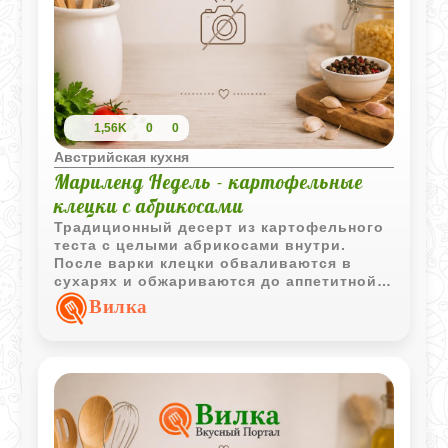
1,56K
0
0
Австрийская кухня
Мариленд Недель - картофельные
клецки с абрикосами
Традиционный десерт из картофельного
теста с целыми абрикосами внутри.
После варки клецки обваливаются в
сухарях и обжариваются до аппетитной
золотистой корочки.
Вилка