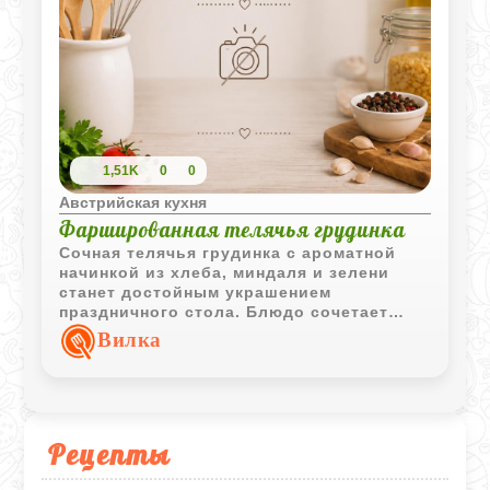
1,51K
0
0
Австрийская кухня
Фаршированная телячья грудинка
Сочная телячья грудинка с ароматной
начинкой из хлеба, миндаля и зелени
станет достойным украшением
праздничного стола. Блюдо сочетает
насыщенный мясной вкус и тонкие
Вилка
ореховые нотки.
Рецепты