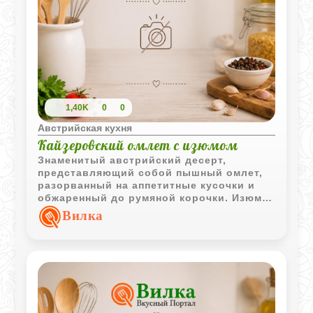
1,40K
0
0
Австрийская кухня
Кайзеровский омлет с изюмом
Знаменитый австрийский десерт,
представляющий собой пышный омлет,
разорванный на аппетитные кусочки и
обжаренный до румяной корочки. Изюм и
корица придают ему особый домашний
Вилка
аромат.