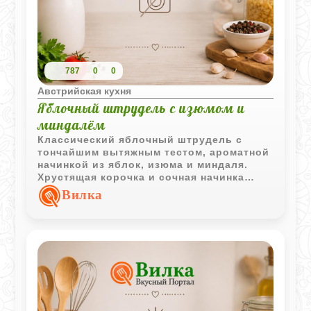
787
0
0
Австрийская кухня
Яблочный штрудель с изюмом и
миндалём
Классический яблочный штрудель с
тончайшим вытяжным тестом, ароматной
начинкой из яблок, изюма и миндаля.
Хрустящая корочка и сочная начинка
делают этот десерт настоящей классикой
Вилка
домашней выпечки.