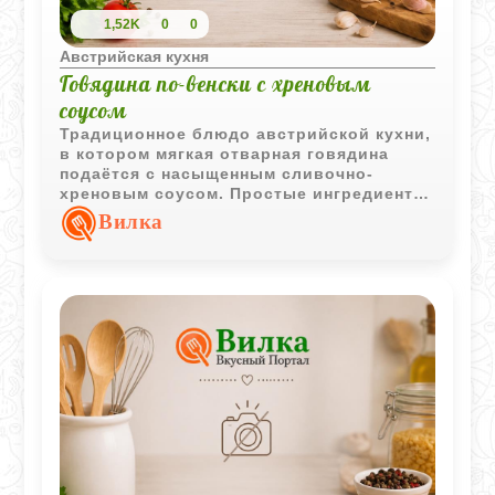
1,52K
0
0
Австрийская кухня
Говядина по-венски с хреновым
соусом
Традиционное блюдо австрийской кухни,
в котором мягкая отварная говядина
подаётся с насыщенным сливочно-
хреновым соусом. Простые ингредиенты
создают гармоничное и сытное
Вилка
сочетание.