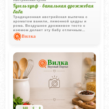
Гугельхупф - ванильная дрожжевая
баба
Традиционная австрийская выпечка с
ароматом ванили, лимонной цедры и
рома. Воздушное дрожжевое тесто с
изюмом делает эту бабу отличным
дополнением к семейному чаепитию.
Вилка
640
0
0