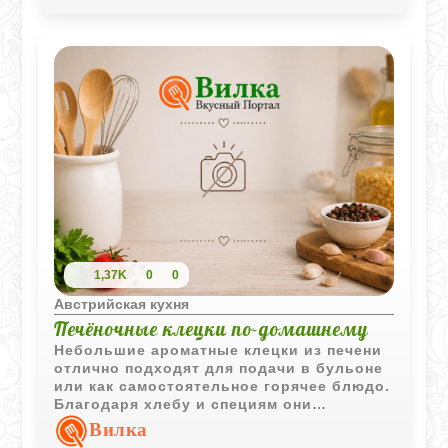
1,37K
0
0
Австрийская кухня
Печёночные клецки по-домашнему
Небольшие ароматные клецки из печени
отлично подходят для подачи в бульоне
или как самостоятельное горячее блюдо.
Благодаря хлебу и специям они
получаются мягкими и насыщенными по
Вилка
вкусу.