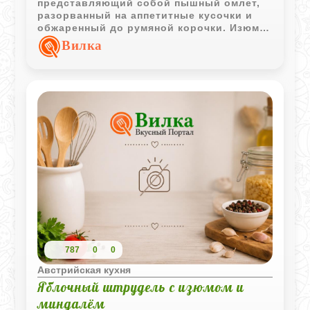
представляющий собой пышный омлет,
разорванный на аппетитные кусочки и
обжаренный до румяной корочки. Изюм и
корица придают ему особый домашний
Вилка
аромат.
787
0
0
Австрийская кухня
Яблочный штрудель с изюмом и
миндалём