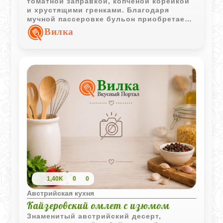
томатной заправкой, копчёной корейкой
и хрустящими гренками. Благодаря
мучной пассеровке бульон приобретает
более насыщенную текстуру и
Вилка
выразительный вкус.
1,40K
0
0
Австрийская кухня
Кайзеровский омлет с изюмом
Знаменитый австрийский десерт,