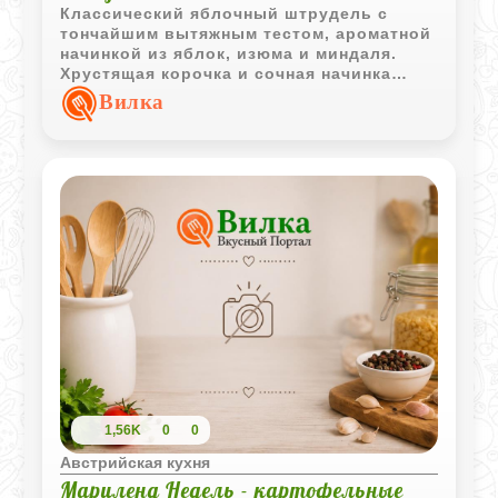
Классический яблочный штрудель с
тончайшим вытяжным тестом, ароматной
начинкой из яблок, изюма и миндаля.
Хрустящая корочка и сочная начинка
делают этот десерт настоящей классикой
Вилка
домашней выпечки.
1,56K
0
0
Австрийская кухня
Мариленд Недель - картофельные