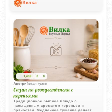
глубокий и выразительный вкус.
Вилка
1,46K
0
0
Австрийская кухня
Сазан по-рождественски с
кореньями
Традиционное рыбное блюдо с
насыщенным ароматом кореньев и
пряностей. Медленное тушение делает