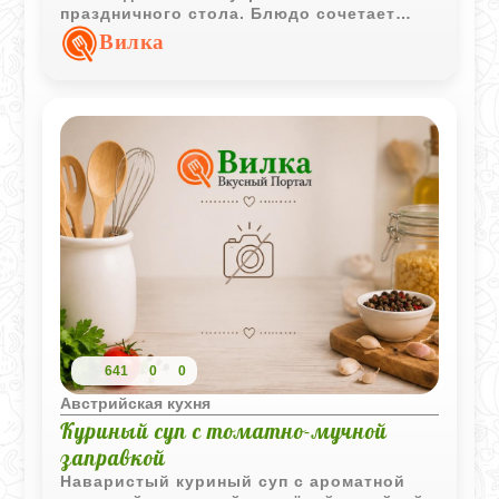
праздничного стола. Блюдо сочетает
насыщенный мясной вкус и тонкие
Вилка
ореховые нотки.
641
0
0
Австрийская кухня
Куриный суп с томатно-мучной
заправкой
Наваристый куриный суп с ароматной