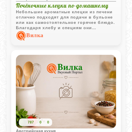
Печёночные клецки по-домашнему
Небольшие ароматные клецки из печени
отлично подходят для подачи в бульоне
или как самостоятельное горячее блюдо.
Благодаря хлебу и специям они
получаются мягкими и насыщенными по
Вилка
вкусу.
787
0
0
Австрийская кухня