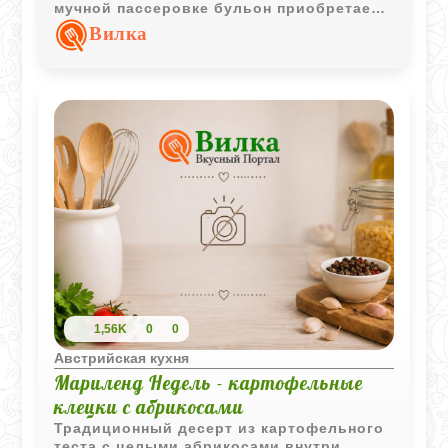
мучной пассеровке бульон приобретает
более насыщенную текстуру и
Вилка
выразительный вкус.
1,56K
0
0
Австрийская кухня
Мариленд Недель - картофельные
клецки с абрикосами
Традиционный десерт из картофельного
теста с целыми абрикосами внутри.