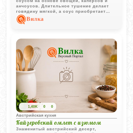
соусом на основе овощей, каперсов и
анчоусов. Длительное тушение делает
говядину мягкой, а соус приобретает
глубокий и выразительный вкус.
Вилка
1,40K
0
0
Австрийская кухня
Кайзеровский омлет с изюмом
Знаменитый австрийский десерт,