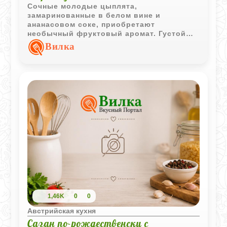
Сочные молодые цыплята,
замаринованные в белом вине и
ананасовом соке, приобретают
необычный фруктовый аромат. Густой
соус с ананасом и бананами делает
Вилка
блюдо особенно выразительным.
1,46K
0
0
Австрийская кухня
Сазан по-рождественски с