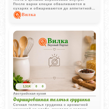
После варки клецки обваливаются в
сухарях и обжариваются до аппетитной
золотистой корочки.
Вилка
1,51K
0
0
Австрийская кухня
Фаршированная телячья грудинка
Сочная телячья грудинка с ароматной
начинкой из хлеба, миндаля и зелени