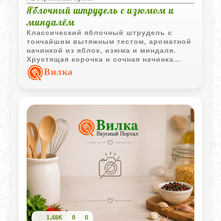
Яблочный штрудель с изюмом и
миндалём
Классический яблочный штрудель с
тончайшим вытяжным тестом, ароматной
начинкой из яблок, изюма и миндаля.
Хрустящая корочка и сочная начинка
делают этот десерт настоящей классикой
Вилка
домашней выпечки.
1,48K
0
0