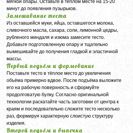
мягкой опары. Оставьте в тёплом месте на 15-20
минут до появления пузырьков.
Замешивание теста
Из оставшейся муки, яйца, оставшегося молока,
сливочного масла, сахара, соли, лимонной цедры,
рубленого миндаля и изюма замесите тесто.
Добавьте подготовленную опару и тщательно
вымешивайте до получения гладкой и эластичной
массы.
Первый подъём и формование
Поставьте тесто в тёплое место до увеличения
объёма примерно вдвое. После подъёма выложите
его на рабочую поверхность и сформуйте
продолговатую булку. Согласно оригинальной
технологии раскатайте часть заготовки от центра к
краям и последовательно сложите тесто несколько
раз, формируя характерную слоистую структуру
изделия.
Второй подъём и выпечка