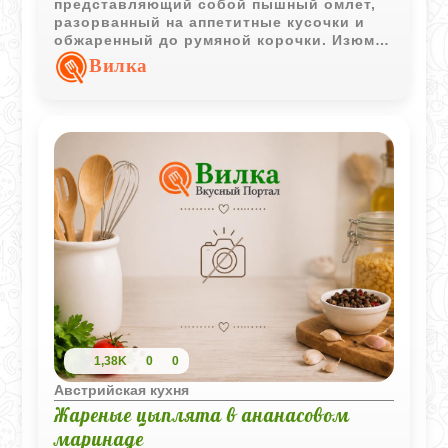
представляющий собой пышный омлет,
разорванный на аппетитные кусочки и
обжаренный до румяной корочки. Изюм и
корица придают ему особый домашний
Вилка
аромат.
1,38K
0
0
Австрийская кухня
Жареные цыплята в ананасовом
маринаде