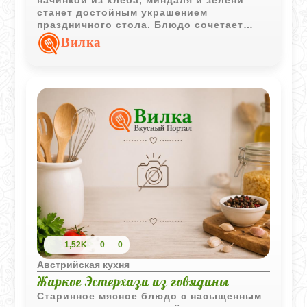
станет достойным украшением
праздничного стола. Блюдо сочетает
насыщенный мясной вкус и тонкие
Вилка
ореховые нотки.
1,52K
0
0
Австрийская кухня
Жаркое Эстерхази из говядины
Старинное мясное блюдо с насыщенным