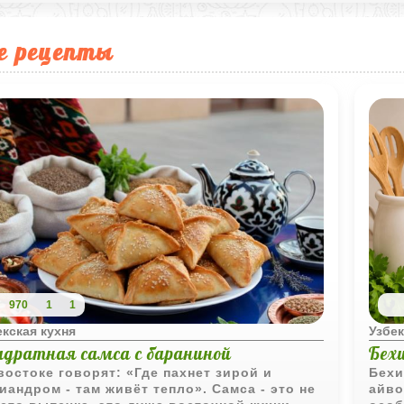
е рецепты
970
1
1
екская кухня
Узбек
адратная самса с бараниной
Бех
востоке говорят: «Где пахнет зирой и
Бехи
иандром - там живёт тепло». Самса - это не
айво