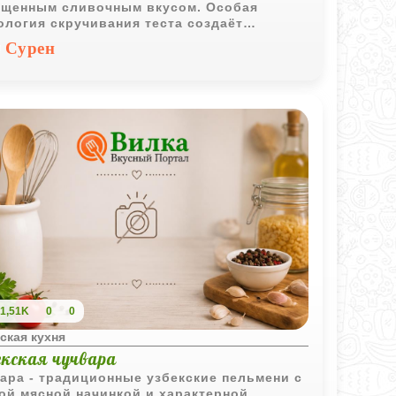
щенным сливочным вкусом. Особая
ология скручивания теста создаёт
ество тонких слоёв, благодаря которым
Сурен
чка получается ароматной и аппетитной.
1,51K
0
0
ская кухня
екская чучвара
ара - традиционные узбекские пельмени с
ой мясной начинкой и характерной