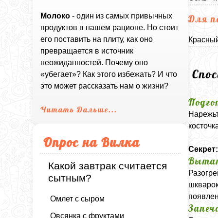
Молоко
- один из самых привычных
Для п
продуктов в нашем рационе. Но стоит
его поставить на плиту, как оно
Красный
превращается в источник
неожиданностей. Почему оно
Спо
«убегает»? Как этого избежать? И что
это может рассказать нам о жизни?
Подго
Читать Дальше...
Нарежьт
косточк
Опрос на Вилка
Секрет
Выта
Какой завтрак считается
Разогре
сытным?
шкварок
появлен
Омлет с сыром
Запеч
Овсянка с фруктами