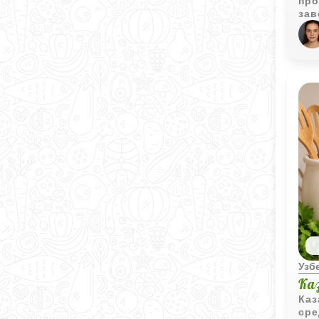
про
зав
щед
хру
ста
баз
иде
вку
Узб
Ка
Каз
сре