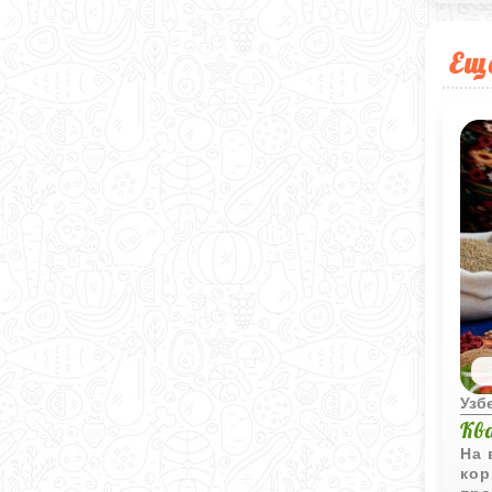
Ещ
Узб
Кв
На 
кор