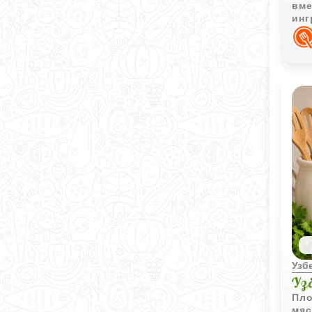
вме
инг
мяг
Узб
Уз
Пло
мяс