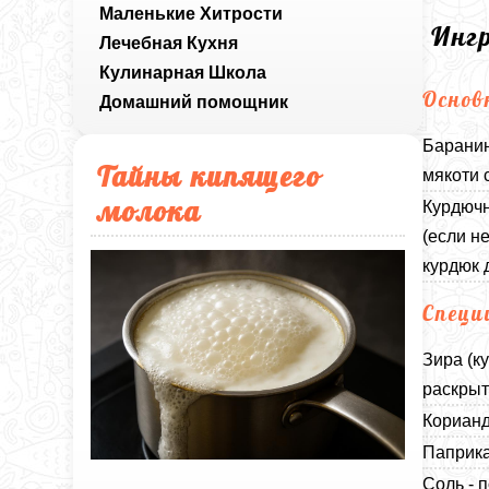
Маленькие Хитрости
Инг
Лечебная Кухня
Кулинарная Школа
Основ
Домашний помощник
Баранин
Тайны кипящего
мякоти 
молока
Курдючн
(если н
курдюк 
Специ
Зира (к
раскрыт
Корианд
Паприка
Соль - п