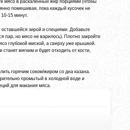
те мясо в раскаленный жир порциями (чтобы
оянно помешивая, пока каждый кусочек не
 10-15 минут.
о оставшейся зирой и специями. Добавьте
я пар, но мясо не варилось). Плотно закройте
со глубокой миской, а сверху уже крышкой.
 станет мягким и будет отходить от кости,
лить горячим соком/жиром со дна казана.
арительно промытый в холодной воде и
еций для макания мяса.