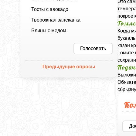
Это сам
темпера
Тосты с авокадо
покроет
Творожная запеканка
Томле
Блины с медом
Когда м
букваль
казан к
Голосовать
Томите 
сохрани
Подач
Предыдущие опросы
Выложит
Обязате
сбрызну
Ко
До