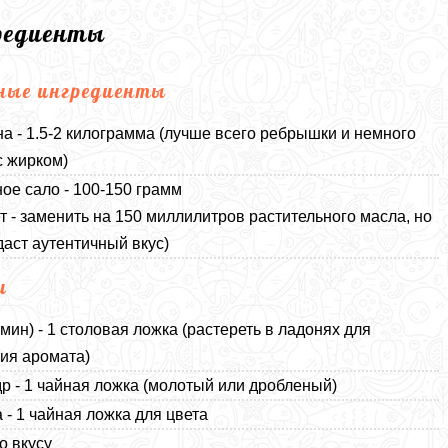
редиенты
ные ингредиенты
а - 1.5-2 килограмма (лучше всего ребрышки и немного
с жирком)
ое сало - 100-150 грамм
ет - заменить на 150 миллилитров растительного масла, но
даст аутентичный вкус)
и
умин) - 1 столовая ложка (растереть в ладонях для
ия аромата)
р - 1 чайная ложка (молотый или дробленый)
 - 1 чайная ложка для цвета
о вкусу