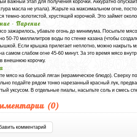
ый важный этап для получения корочки. Аккуратно опускай
тура масла не упала). Жарьте на максимальном огне, пост
ся темно-золотистой, хрустящей корочкой. Это займет около
ние - Парение
ясо зажарилось, убавьте огонь до минимума. Посыпьте мяс
но 50-70 миллилитров воды по стенке казана (чтобы создалс
рышкой. Если крышка прилегает неплотно, можно накрыть мя
на самом слабом огне 45-60 минут. За это время мясо внутри
в внешнюю корочку.
а
е мясо на большой ляган (керамическое блюдо). Сверху по
льно подайте рядом тонко нарезанный красный лук, предв
тый уксусом. В отдельные пиалы, насыпьте соль и смесь сп
мментарии (
0
)
бавить комментарий