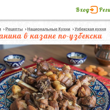
Вход
Рег
я
›
Рецепты
›
Национальные Кухни
›
Узбекская кухня
анина в казане по-узбекски