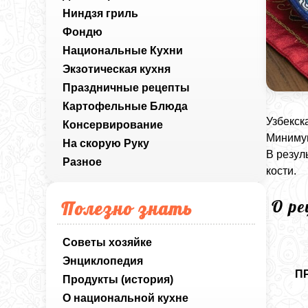
Ниндзя гриль
Фондю
Национальные Кухни
Экзотическая кухня
Праздничные рецепты
Картофельные Блюда
Узбекск
Консервирование
Минимум
На скорую Руку
В резул
Разное
кости.
О р
Полезно знать
Советы хозяйке
Энциклопедия
П
Продукты (история)
О национальной кухне