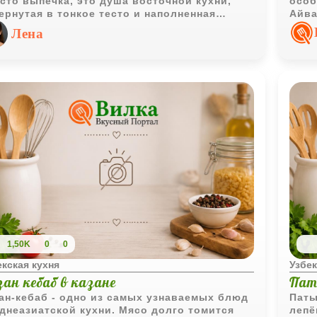
сто выпечка, это душа восточной кухни,
особ
ернутая в тонкое тесто и наполненная
Айва
рой начинкой. Ароматная, сочная, с
кисл
Лена
стящей корочкой - самса с бараниной давно
выра
ла любимицей не только на восточных
арах, но и в домашних кухнях. Этот рецепт -
альное сочетание простоты и насыщенного
са.
1,50K
0
0
екская кухня
Узбек
зан кебаб в казане
Пат
ан-кебаб - одно из самых узнаваемых блюд
Паты
днеазиатской кухни. Мясо долго томится
лепё