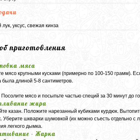
одачи
 лук, уксус, свежая кинза
соб приготовления
товка мяса
е мясо крупными кусками (примерно по 100-150 грамм). Есл
а была длиной 5-8 сантиметров.
:
Посолите мясо и посыпьте частью специй за 30 минут до го
пливание жира
йте казан. Положите нарезанный кубиками курдюк. Вытопите
. Уберите шкварки шумовкой (их можно съесть отдельно с лу
ия легкого дымка.
атывание - Жарка