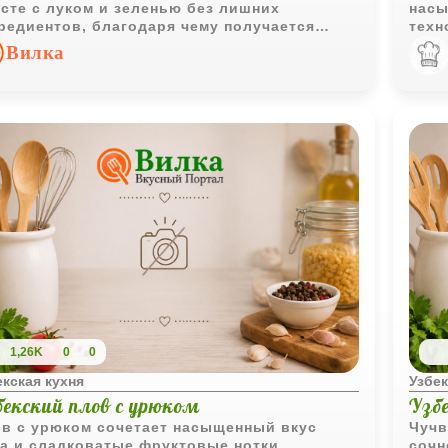
сте с луком и зеленью без лишних
насы
редиентов, благодаря чему получается
техн
ким, сочным и насыщенным ароматами.
множ
Вилка
выпе
1,26K
0
0
екская кухня
Узбек
бекский плов с урюком
Узб
в с урюком сочетает насыщенный вкус
Чучв
а и сладковатые фруктовые нотки
сочн