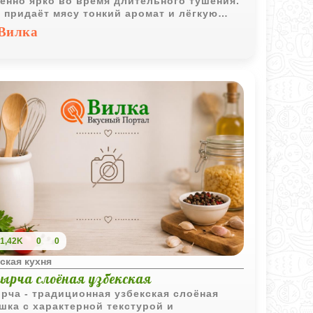
енно ярко во время длительного тушения.
 придаёт мясу тонкий аромат и лёгкую
о-сладкую нотку, делая вкус блюда более
Вилка
зительным и насыщенным.
1,42K
0
0
ская кухня
ырча слоёная узбекская
рча - традиционная узбекская слоёная
шка с характерной текстурой и