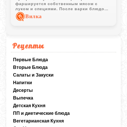
фаршируется собственным мясом с
луком и специями. После варки блюдо
охлаждается в ароматном бульоне и
Вилка
приобретает насыщенный вкус и
красивую плотную структуру.
Рецепты
Первые Блюда
Вторые Блюда
Салаты и Закуски
Напитки
Десерты
Выпечка
Детская Кухня
ПП и диетические блюда
Вегетарианская Кухня