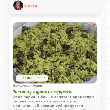
лёгкими внутри, а золотистая корочка
Света
делает их особенно аппетитными сразу
после приготовления.
14,82K
0
1
Бухарская кухня
Бахш из куриных сердечек
Этот вариант бахша сочетает ароматную
зелень, куриные сердечки и рис,
пропитанный соками субпродуктов и