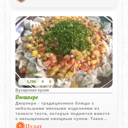
3,79K
0
0
Бухарская кухня
Дюшпере
Дюшпере - традиционное блюдо с
небольшими мясными изделиями из
тонкого теста, которые подаются вместе
с насыщенным овощным супом. Такое
сочетание делает блюдо одновременно
Пулат