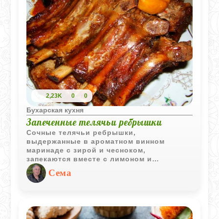
2,23K
0
0
Бухарская кухня
Запеченные телячьи ребрышки
Сочные телячьи ребрышки,
выдержанные в ароматном винном
маринаде с зирой и чесноком,
запекаются вместе с лимоном и
помидорами. Во время приготовления
Сема
мясо становится мягким, а овощи и
цитрусы придают ему выразительный
вкус и аппетитный аромат.