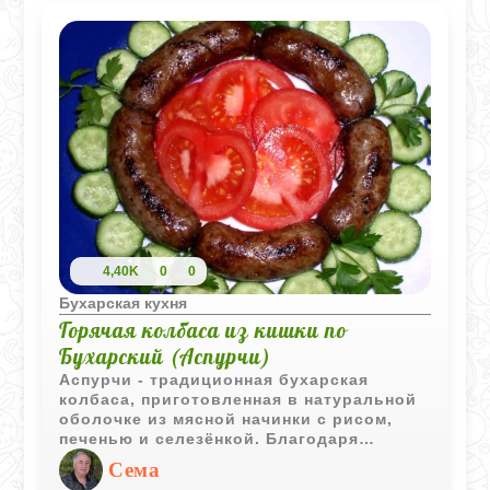
4,40K
0
0
Бухарская кухня
Горячая колбаса из кишки по
Бухарский (Аспурчи)
Аспурчи - традиционная бухарская
колбаса, приготовленная в натуральной
оболочке из мясной начинки с рисом,
печенью и селезёнкой. Благодаря
медленной варке блюдо получается
Сема
сочным, насыщенным и сохраняет