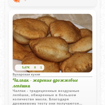
сытным и очень ароматным.
5,47K
0
1
Бухарская кухня
Чалпак - жареные дрожжевые
лепёшки
Чалпак - традиционные воздушные
лепёшки, обжаренные в большом
количестве масла. Благодаря
дрожжевому тесту они получаются