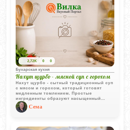
2,72K
0
0
Бухарская кухня
Нахут щурбо - мясной суп с горохом
Нахут щурбо - сытный традиционный суп
с мясом и горохом, который готовят
медленным томлением. Простые
ингредиенты образуют насыщенный
бульон с характерным вкусом и
Сема
ароматом восточной кухни.