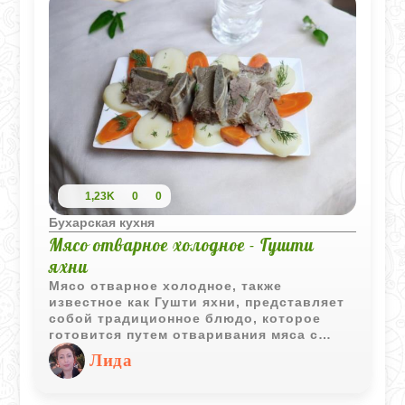
1,23K
0
0
Бухарская кухня
Мясо отварное холодное - Гушти
яхни
Мясо отварное холодное, также
известное как Гушти яхни, представляет
собой традиционное блюдо, которое
готовится путем отваривания мяса с
овощами до полной готовности, после
Лида
чего оно охлаждается. Затем нарезается
и подаётся в холодном виде.