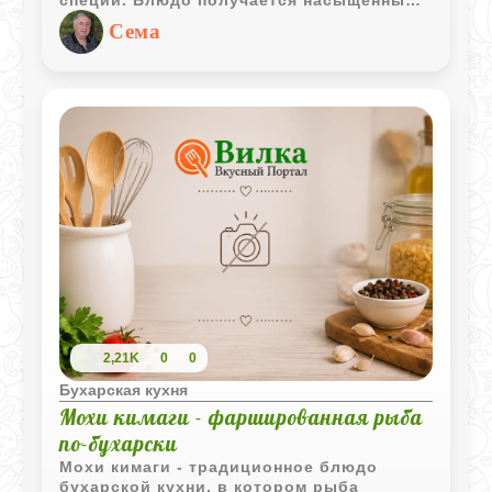
специй. Блюдо получается насыщенным,
рассыпчатым и очень характерным для
Сема
бухарской кухни.
2,21K
0
0
Бухарская кухня
Мохи кимаги - фаршированная рыба
по-бухарски
Мохи кимаги - традиционное блюдо
бухарской кухни, в котором рыба