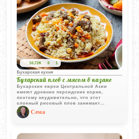
10,72K
0
1
Бухарская кухня
Бухарский плов с мясом в казане
Бухарские евреи Центральной Азии
имеют древние персидские корни,
поэтому неудивительно, что этот
слоеный рисовый плов занимает
центральное место в их кухне.
Сема