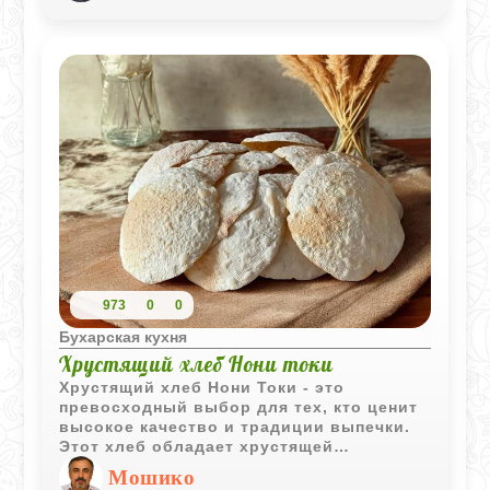
характерный домашний вкус.
973
0
0
Бухарская кухня
Хрустящий хлеб Нони токи
Хрустящий хлеб Нони Токи - это
превосходный выбор для тех, кто ценит
высокое качество и традиции выпечки.
Этот хлеб обладает хрустящей
текстурой, что делает его идеальным
Мошико
дополнением к любому приему пищи.