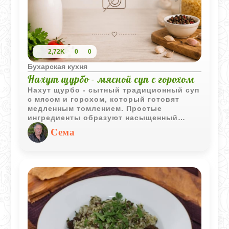
2,72K
0
0
Бухарская кухня
Нахут щурбо - мясной суп с горохом
Нахут щурбо - сытный традиционный суп
с мясом и горохом, который готовят
медленным томлением. Простые
ингредиенты образуют насыщенный
бульон с характерным вкусом и
Сема
ароматом восточной кухни.