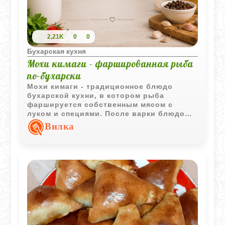
2,21K
0
0
Бухарская кухня
Мохи кимаги - фаршированная рыба
по-бухарски
Мохи кимаги - традиционное блюдо
бухарской кухни, в котором рыба
фаршируется собственным мясом с
луком и специями. После варки блюдо
охлаждается в ароматном бульоне и
Вилка
приобретает насыщенный вкус и
красивую плотную структуру.