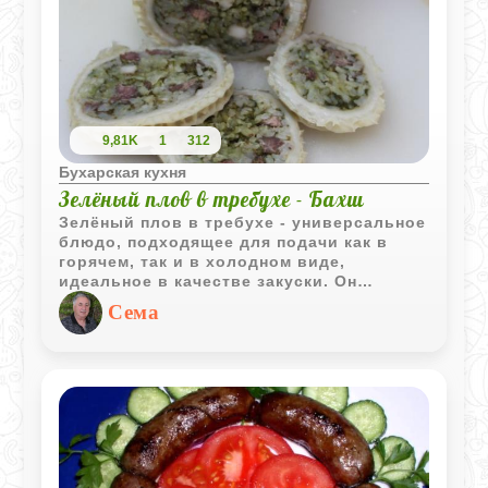
9,81K
1
312
Бухарская кухня
Зелёный плов в требухе - Бахш
Зелёный плов в требухе - универсальное
блюдо, подходящее для подачи как в
горячем, так и в холодном виде,
идеальное в качестве закуски. Он
прекрасно разнообразит ежедневное
Сема
меню и станет изысканным экзотическим
угощением для гостей.