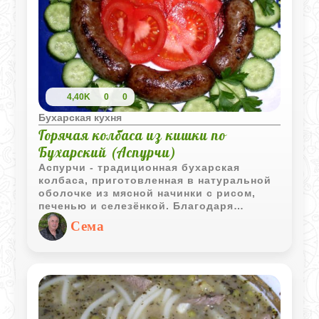
4,40K
0
0
Бухарская кухня
Горячая колбаса из кишки по
Бухарский (Аспурчи)
Аспурчи - традиционная бухарская
колбаса, приготовленная в натуральной
оболочке из мясной начинки с рисом,
печенью и селезёнкой. Благодаря
медленной варке блюдо получается
Сема
сочным, насыщенным и сохраняет
характерный домашний вкус.