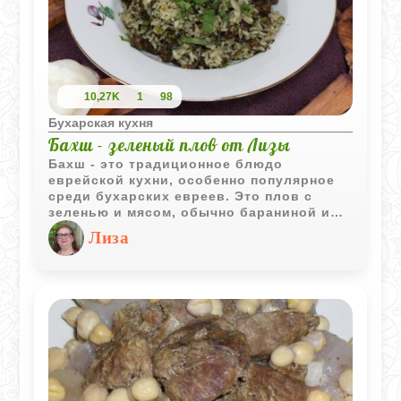
10,27K
1
98
Бухарская кухня
Бахш - зеленый плов от Лизы
Бахш - это традиционное блюдо
еврейской кухни, особенно популярное
среди бухарских евреев. Это плов с
зеленью и мясом, обычно бараниной или
говядиной, приготовленный в мешке или
Лиза
в казане. Бахш отличается своим
уникальным вкусом, благодаря
большому количеству зелени, а также
добавлению специй и лука. Бахш готовят
путем медленного томления на
небольшом огне, что позволяет мясу и
зелени отдать свой аромат рису, делая
блюдо очень насыщенным и ароматным.
Обычно его подают на праздники и
особые случаи, и это одно из самых