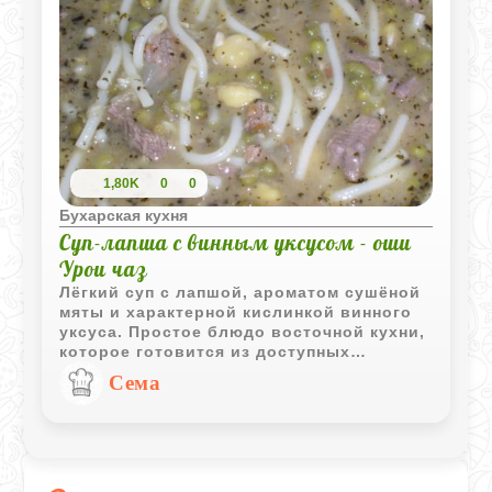
1,80K
0
0
Бухарская кухня
Суп-лапша с винным уксусом - оши
Урои чаз
Лёгкий суп с лапшой, ароматом сушёной
мяты и характерной кислинкой винного
уксуса. Простое блюдо восточной кухни,
которое готовится из доступных
продуктов и хорошо подходит для
Cема
повседневного меню.