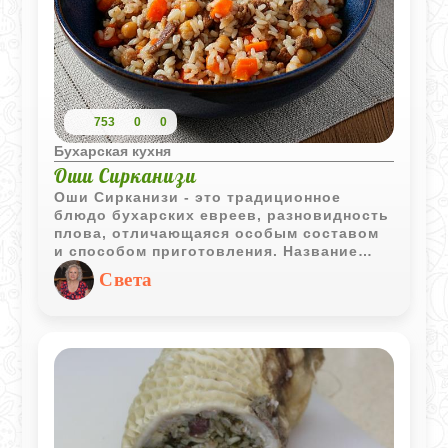
753
0
0
Бухарская кухня
Оши Сирканизи
Оши Сирканизи - это традиционное
блюдо бухарских евреев, разновидность
плова, отличающаяся особым составом
и способом приготовления. Название
можно перевести как "плов с горохом и
Света
чесноком", где: "Оши" - означает "плов"
на таджикском и узбекском языках.
"Сирканиз" - от слова "сир" (чеснок) и
"каниз" (горох), то есть плов с чесноком
и горохом. Это блюдо - настоящая
кулинарная классика, простое по
составу, но с глубоким вкусом и
культурным значением.