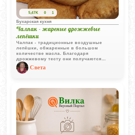
5,47K
0
1
Бухарская кухня
Чалпак - жареные дрожжевые
лепёшки
Чалпак - традиционные воздушные
лепёшки, обжаренные в большом
количестве масла. Благодаря
дрожжевому тесту они получаются
лёгкими внутри, а золотистая корочка
Света
делает их особенно аппетитными сразу
после приготовления.