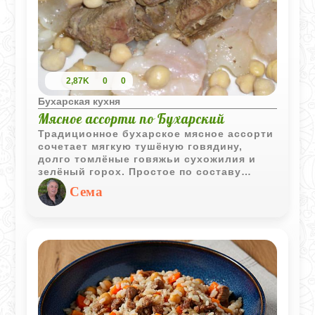
любимых блюд бухарских евреев.
2,87K
0
0
Бухарская кухня
Мясное ассорти по Бухарский
Традиционное бухарское мясное ассорти
сочетает мягкую тушёную говядину,
долго томлёные говяжьи сухожилия и
зелёный горох. Простое по составу
блюдо ценится за насыщенный мясной
Сема
вкус и интересное сочетание текстур.