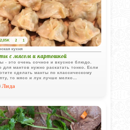
2,05K
2
1
ская кухня
ты с мясом и картошкой
ы - это очень сочное и вкусное блюдо.
о для мантов нужно раскатать тонко. Если
отите сделать манты по классическому
пту, то мясо и лук лучше мелко
зать. Подавать манты нужно обязательно
Лида
рячем виде.