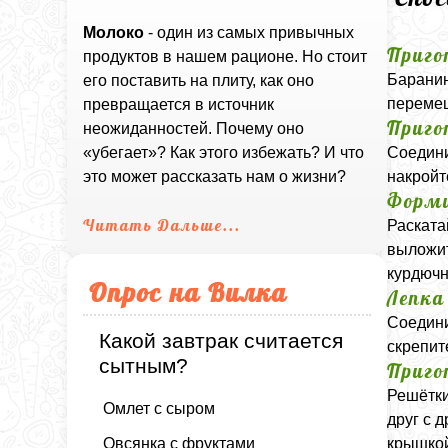
Молоко
- один из самых привычных
Приго
продуктов в нашем рационе. Но стоит
Баранин
его поставить на плиту, как оно
перемеш
превращается в источник
Приго
неожиданностей. Почему оно
Соедини
«убегает»? Как этого избежать? И что
накройт
это может рассказать нам о жизни?
Форми
Читать Дальше...
Раската
выложит
курдючн
Опрос на Вилка
Лепка
Соедини
Какой завтрак считается
скрепит
сытным?
Приго
Решётки
Омлет с сыром
друг с 
Овсянка с фруктами
крышкой