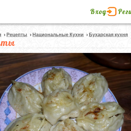
Вход
Рег
я
›
Рецепты
›
Национальные Кухни
›
Бухарская кухня
нты