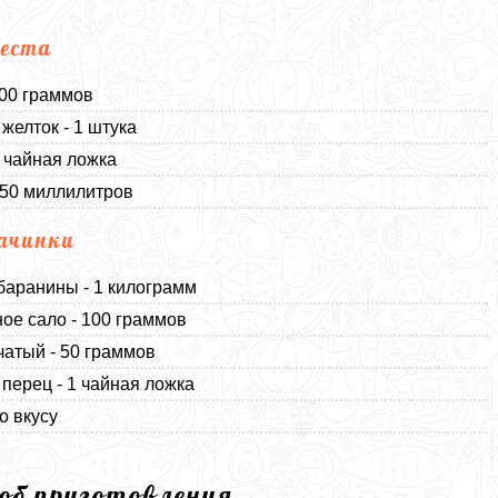
еста
500 граммов
желток - 1 штука
1 чайная ложка
250 миллилитров
ачинки
баранины - 1 килограмм
ое сало - 100 граммов
чатый - 50 граммов
перец - 1 чайная ложка
о вкусу
соб приготовления