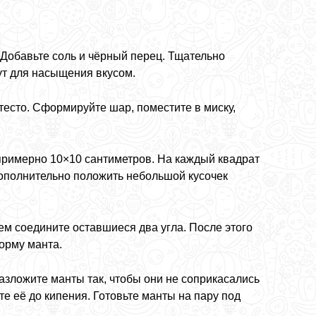
 Добавьте соль и чёрный перец. Тщательно
ут для насыщения вкусом.
 тесто. Сформируйте шар, поместите в миску,
 примерно 10×10 сантиметров. На каждый квадрат
ополнительно положить небольшой кусочек
ем соедините оставшиеся два угла. После этого
орму манта.
зложите манты так, чтобы они не соприкасались
е её до кипения. Готовьте манты на пару под