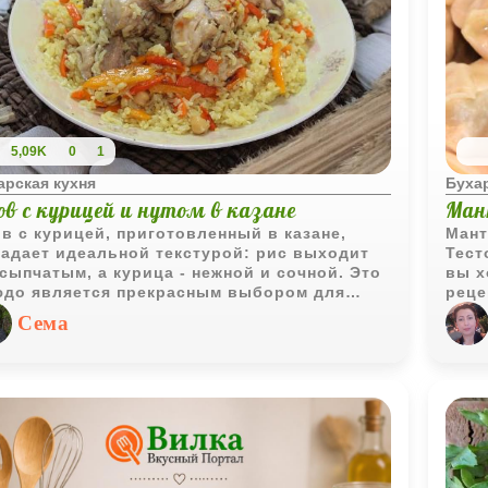
5,09K
0
1
арская кухня
Бухар
ов с курицей и нутом в казане
Ман
в с курицей, приготовленный в казане,
Мант
адает идеальной текстурой: рис выходит
Тест
сыпчатым, а курица - нежной и сочной. Это
вы х
до является прекрасным выбором для
реце
ителей более легких мясных блюд.
наре
Сема
в го