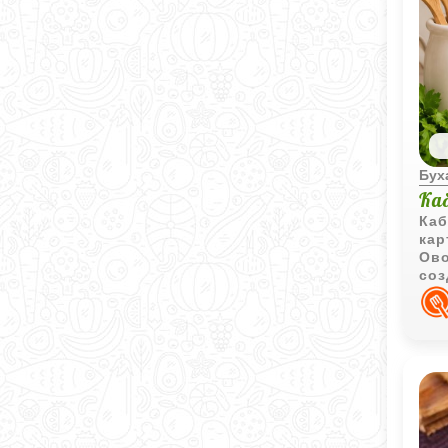
Бух
Ка
Каб
кар
Ово
соз
блю
обе