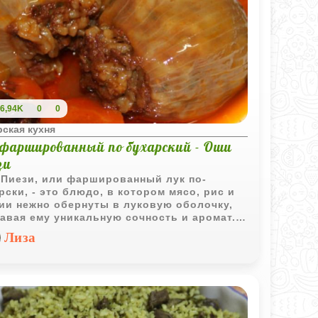
6,94K
0
0
ская кухня
 фаршированный по бухарский - Оши
зи
Пиези, или фаршированный лук по-
рски, - это блюдо, в котором мясо, рис и
ии нежно обернуты в луковую оболочку,
авая ему уникальную сочность и аромат.
блюдо буквально тает во рту, и его рецепт,
Лиза
еренный временем, неизменно вызывает
орг. Оно станет украшением любого
дничного стола.