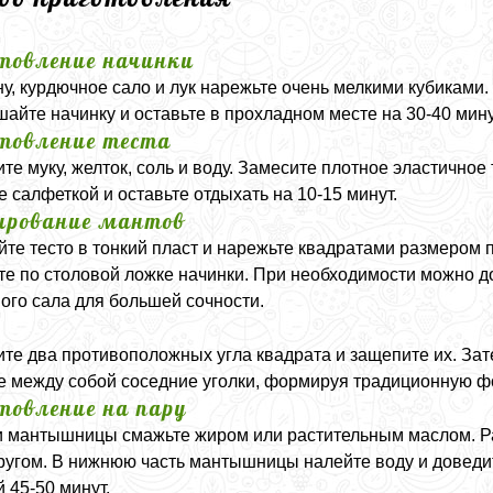
товление начинки
у, курдючное сало и лук нарежьте очень мелкими кубиками.
айте начинку и оставьте в прохладном месте на 30-40 мин
товление теста
те муку, желток, соль и воду. Замесите плотное эластичное
е салфеткой и оставьте отдыхать на 10-15 минут.
рование мантов
йте тесто в тонкий пласт и нарежьте квадратами размером
е по столовой ложке начинки. При необходимости можно д
ого сала для большей сочности.
те два противоположных угла квадрата и защепите их. Зат
е между собой соседние уголки, формируя традиционную ф
товление на пару
 мантышницы смажьте жиром или растительным маслом. Ра
другом. В нижнюю часть мантышницы налейте воду и доведит
 45-50 минут.