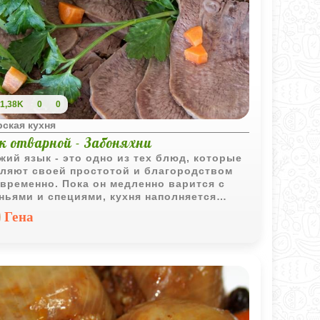
1,38K
0
0
ская кухня
к отварной - Забоняхни
жий язык - это одно из тех блюд, которые
ляют своей простотой и благородством
временно. Пока он медленно варится с
ньями и специями, кухня наполняется
им, тёплым ароматом, от которого
Гена
овится по‑домашнему спокойно.
ильно приготовленный язык получается
ым, сочным и буквально тающим под
м. Это блюдо, которое хочется подавать
иво: тонкие ровные ломтики, немного
а или горчицы - и вот уже на столе не
то закуска, а маленький гастрономический
ал.