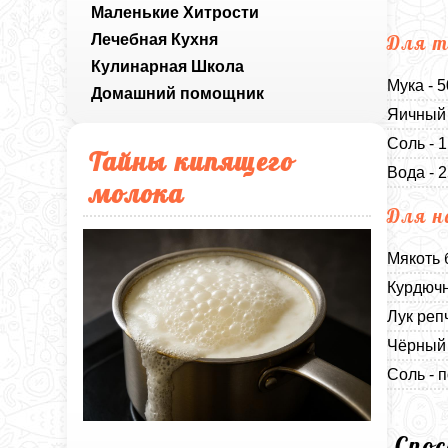
Маленькие Хитрости
Лечебная Кухня
Для т
Кулинарная Школа
Мука - 
Домашний помощник
Яичный 
Соль - 
Тайны кипящего
Вода - 
молока
Для н
Мякоть 
Курдючн
Лук реп
Чёрный 
Соль - п
Спо