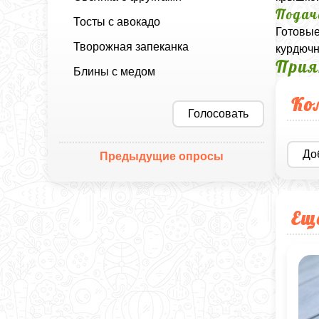
Подач
Тосты с авокадо
Готовые
Творожная запеканка
курдючн
Прия
Блины с медом
Ко
Голосовать
До
Предыдущие опросы
Ещ