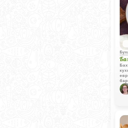
Бух
Ба
Бах
кух
евр
бар
меш
уни
кол
и л
том
мяс
блю
Обы
слу