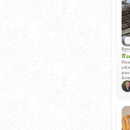
Бух
Пл
Пло
обл
рас
блю
люб