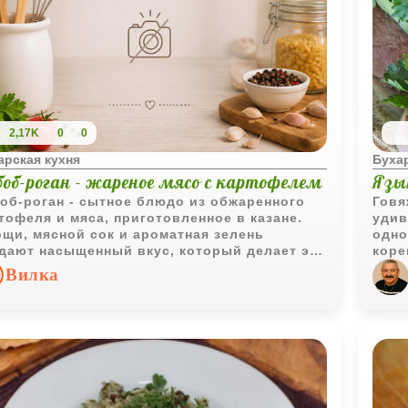
2,17K
0
0
арская кухня
Бухар
боб-роган - жареное мясо с картофелем
Язы
об-роган - сытное блюдо из обжаренного
Говя
тофеля и мяса, приготовленное в казане.
удив
щи, мясной сок и ароматная зелень
одно
дают насыщенный вкус, который делает это
коре
до отличным вариантом для семейного
мягк
Вилка
да или ужина.
стан
Прав
нежн
ножо
крас
хрен
прос
риту