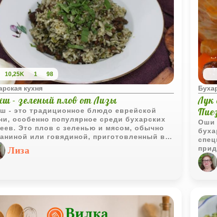
10,25K
1
98
арская кухня
Бухар
хш - зеленый плов от Лизы
Лук
Пие
ш - это традиционное блюдо еврейской
ни, особенно популярное среди бухарских
Оши 
еев. Это плов с зеленью и мясом, обычно
буха
аниной или говядиной, приготовленный в
спец
ке или в казане. Бахш отличается своим
прид
Лиза
кальным вкусом, благодаря большому
Это 
ичеству зелени, а также добавлению специй
пров
ука. Бахш готовят путем медленного
вост
ления на небольшом огне, что позволяет
праз
у и зелени отдать свой аромат рису, делая
до очень насыщенным и ароматным.
чно его подают на праздники и особые
чаи, и это одно из самых любимых блюд