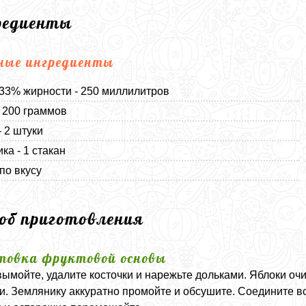
редиенты
ные ингредиенты
33% жирности - 250 миллилитров
 200 граммов
- 2 штуки
ка - 1 стакан
 по вкусу
соб приготовления
товка фруктовой основы
ымойте, удалите косточки и нарежьте дольками. Яблоки оч
и. Землянику аккуратно промойте и обсушите. Соедините вс