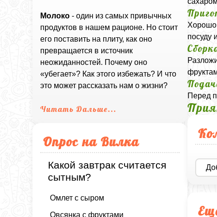
сахаром
Приго
Молоко
- один из самых привычных
Хорошо 
продуктов в нашем рационе. Но стоит
посуду 
его поставить на плиту, как оно
Сборк
превращается в источник
Разложи
неожиданностей. Почему оно
фруктам
«убегает»? Как этого избежать? И что
Подач
это может рассказать нам о жизни?
Перед п
Прия
Читать Дальше...
Ко
Опрос на Вилка
Какой завтрак считается
До
сытным?
Омлет с сыром
Ещ
Овсянка с фруктами