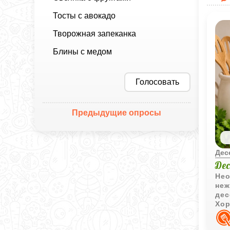
Тосты с авокадо
Творожная запеканка
Блины с медом
Голосовать
Предыдущие опросы
Дес
Де
Нео
неж
дес
Хор