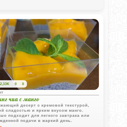
мство можно буквально за считанные
ты.
2,33K
0
0
рт
нг чиа с манго
жающий десерт с кремовой текстурой,
ой сладостью и ярким вкусом манго.
шо подходит для легкого завтрака или
жденной подачи в жаркий день.