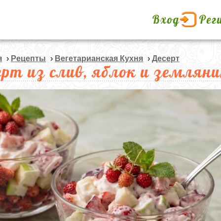
Вход
Рег
я
›
Рецепты
›
Вегетарианская Кухня
›
Десерт
ерт из слив, яблок и землян