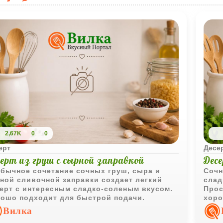
2,67K
0
0
ерт
Десе
серт из груш с сырной заправкой
Десе
бычное сочетание сочных груш, сыра и
Сочн
ной сливочной заправки создает легкий
слад
ерт с интересным сладко-соленым вкусом.
Прос
ошо подходит для быстрой подачи.
хоро
Вилка