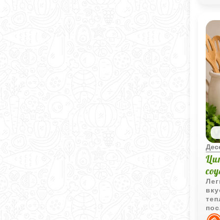
Дес
Ци
со
Лег
вку
теп
пос