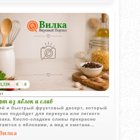
1,72K
0
0
рт
рт из яблок и слив
ий и быстрый фруктовый десерт, который
чно подойдет для перекуса или легкого
рака. Кисло-сладкие сливы прекрасно
таются с яблоками, а мед и сметана
ют вкус нежным и гармоничным. Рецепт
Вилка
роятно простой, так что приготовить такое