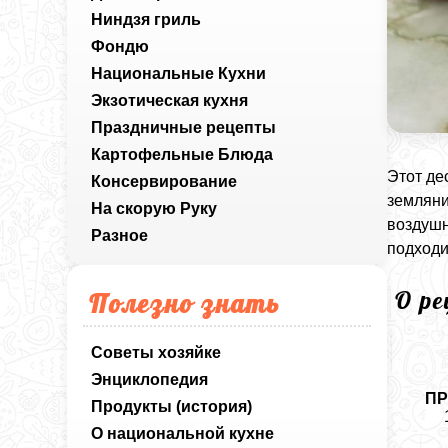
Ниндзя гриль
Фондю
Национальные Кухни
Экзотическая кухня
Праздничные рецепты
Картофельные Блюда
Этот де
Консервирование
земляни
На скорую Руку
воздушн
Разное
подходи
О р
Полезно знать
Советы хозяйке
Энциклопедия
ПР
Продукты (история)
О национальной кухне