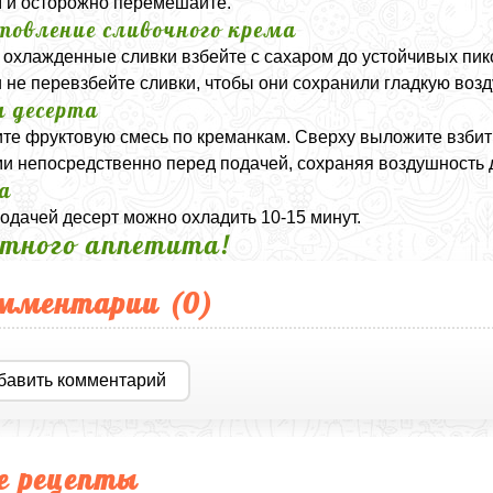
 и осторожно перемешайте.
товление сливочного крема
охлажденные сливки взбейте с сахаром до устойчивых пико
и не перевзбейте сливки, чтобы они сохранили гладкую возд
а десерта
те фруктовую смесь по креманкам. Сверху выложите взбит
и непосредственно перед подачей, сохраняя воздушность 
а
одачей десерт можно охладить 10-15 минут.
тного аппетита!
мментарии (
0
)
бавить комментарий
е рецепты