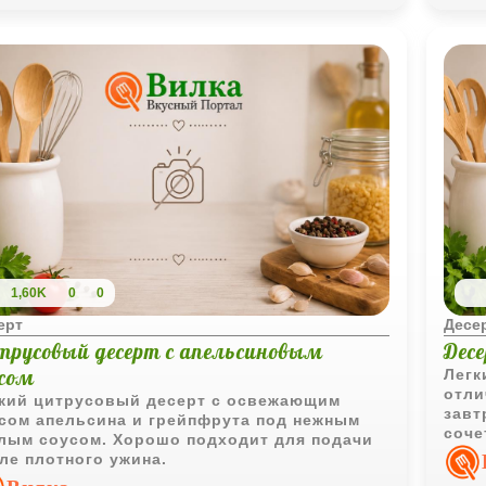
1,60K
0
0
ерт
Десе
трусовый десерт с апельсиновым
Десе
усом
Легк
отли
кий цитрусовый десерт с освежающим
завт
сом апельсина и грейпфрута под нежным
соче
лым соусом. Хорошо подходит для подачи
дела
ле плотного ужина.
неве