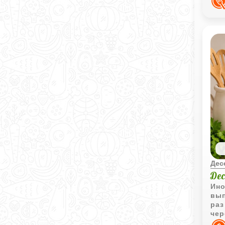
Дес
Де
Ино
вып
раз
чер
сек