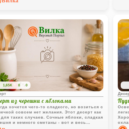
Вилка
лако
мину
1,65K
0
0
ерт
Десе
серт из черешни с яблоками
Пуди
гда хочется чего-то сладкого, но возиться с
Осве
ечкой совсем нет желания. Этот десерт как
легк
 для таких случаев. Сочные яблоки, сладкая
Хоро
ешня и немного сметаны - вот и весь
охла
рет. Получается очень свежо, по-летнему и