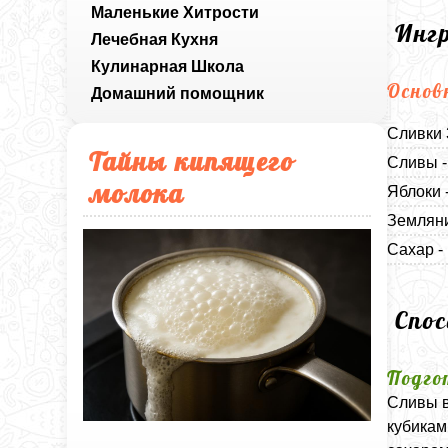
Маленькие Хитрости
Инг
Лечебная Кухня
Кулинарная Школа
Основ
Домашний помощник
Сливки 
Тайны кипящего
Сливы -
молока
Яблоки 
Земляни
Сахар -
Спо
Подго
Сливы в
кубикам