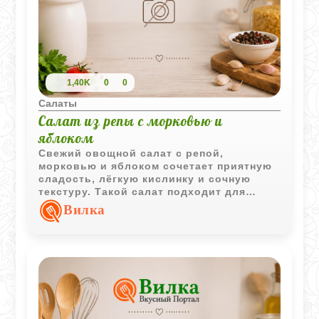
1,40K
0
0
Салаты
Салат из репы с морковью и
яблоком
Свежий овощной салат с репой,
морковью и яблоком сочетает приятную
сладость, лёгкую кислинку и сочную
текстуру. Такой салат подходит для
повседневного меню и готовится всего
Вилка
за несколько минут.