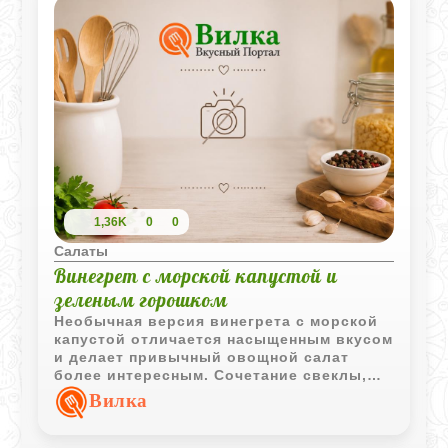
1,36K
0
0
Салаты
Винегрет с морской капустой и
зеленым горошком
Необычная версия винегрета с морской
капустой отличается насыщенным вкусом
и делает привычный овощной салат
более интересным. Сочетание свеклы,
картофеля и горошка хорошо
Вилка
дополняется морскими нотками.