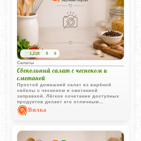
1,21K
0
0
Салаты
Свекольный салат с чесноком и
сметаной
Простой домашний салат из варёной
свёклы с чесноком и сметанной
заправкой. Лёгкое сочетание доступных
продуктов делает его отличным
дополнением к повседневному обеду или
Вилка
ужину.