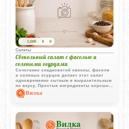
1,50K
0
0
Салаты
Свекольный салат с фасолью и
солеными огурцами
Сочетание сладковатой свеклы, фасоли
и соленых огурцов делает этот салат
одновременно сытным и выразительным
по вкусу. Простые ингредиенты хорошо
дополняют друг друга и подходят для
Вилка
повседневного меню.