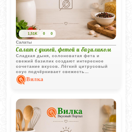
1,51K
0
0
Салаты
Салат с дыней, фетой и базиликом
Сладкая дыня, солоноватая фета и
свежий базилик создают интересное
сочетание вкусов. Лёгкий цитрусовый
соус подчёркивает свежесть
ингредиентов и делает салат отличным
Вилка
вариантом для тёплого сезона.