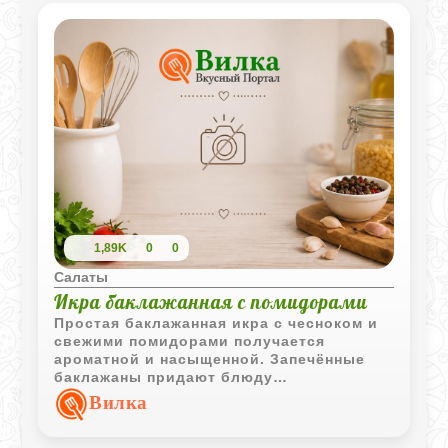
1,89K
0
0
Салаты
Икра баклажанная с помидорами
Простая баклажанная икра с чесноком и
свежими помидорами получается
ароматной и насыщенной. Запечённые
баклажаны придают блюду
выразительный вкус, а свежие овощи
Вилка
делают подачу особенно аппетитной.