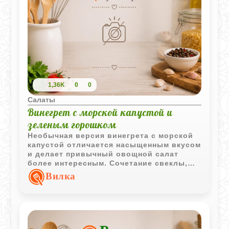
1,36K
0
0
Салаты
Винегрет с морской капустой и
зеленым горошком
Необычная версия винегрета с морской
капустой отличается насыщенным вкусом
и делает привычный овощной салат
более интересным. Сочетание свеклы,
картофеля и горошка хорошо
Вилка
дополняется морскими нотками.