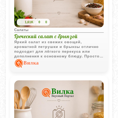
1,61K
0
0
Салаты
Греческий салат с брынзой
Яркий салат из свежих овощей,
ароматной петрушки и брынзы отлично
подходит для лёгкого перекуса или
дополнения к основному блюду. Простое
сочетание ингредиентов позволяет
Вилка
сохранить их натуральный вкус и
свежесть.