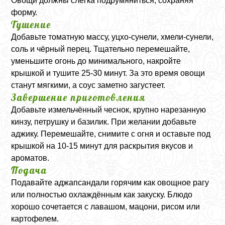
Овощи должны слегка подрумяниться, сохраняя
форму.
Тушение
Добавьте томатную массу, уцхо-сунели, хмели-сунели,
соль и чёрный перец. Тщательно перемешайте,
уменьшите огонь до минимального, накройте
крышкой и тушите 25-30 минут. За это время овощи
станут мягкими, а соус заметно загустеет.
Завершение приготовления
Добавьте измельчённый чеснок, крупно нарезанную
кинзу, петрушку и базилик. При желании добавьте
аджику. Перемешайте, снимите с огня и оставьте под
крышкой на 10-15 минут для раскрытия вкусов и
ароматов.
Подача
Подавайте аджапсандали горячим как овощное рагу
или полностью охлаждённым как закуску. Блюдо
хорошо сочетается с лавашом, мацони, рисом или
картофелем.