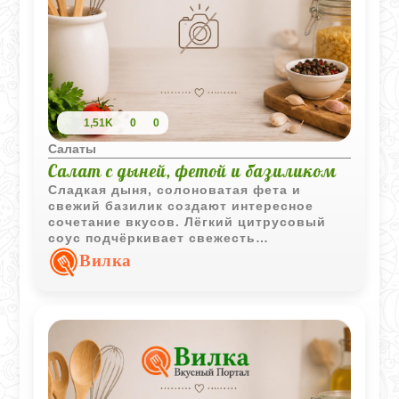
1,51K
0
0
Салаты
Салат с дыней, фетой и базиликом
Сладкая дыня, солоноватая фета и
свежий базилик создают интересное
сочетание вкусов. Лёгкий цитрусовый
соус подчёркивает свежесть
ингредиентов и делает салат отличным
Вилка
вариантом для тёплого сезона.