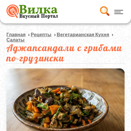
Главная
›
Рецепты
›
Вегетарианская Кухня
›
Салаты
Аджапсандали с грибами
по-грузински