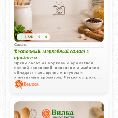
1,72K
0
0
Салаты
Восточный морковный салат с
арахисом
Яркий салат из моркови с ароматной
пряной заправкой, арахисом и имбирем
обладает насыщенным вкусом и
аппетитным ароматом. Лёгкая острота и
цитрусовые нотки делают его
Вилка
интересным дополнением к мясным и
овощным блюдам.