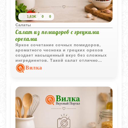
1,63K
0
0
Салаты
Салат из помидоров с грецкими
орехами
Яркое сочетание сочных помидоров,
ароматного чеснока и грецких орехов
создает насыщенный вкус без сложных
ингредиентов. Такой салат отлично
подходит как самостоятельная закуска
Вилка
или дополнение к основным блюдам.