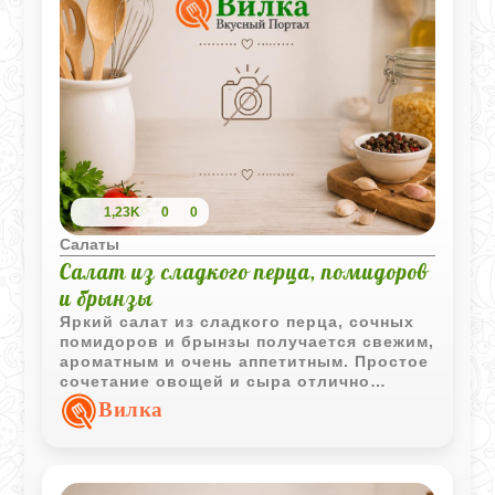
1,23K
0
0
Салаты
Салат из сладкого перца, помидоров
и брынзы
Яркий салат из сладкого перца, сочных
помидоров и брынзы получается свежим,
ароматным и очень аппетитным. Простое
сочетание овощей и сыра отлично
подходит как для повседневного стола,
Вилка
так и для лёгкого ужина.