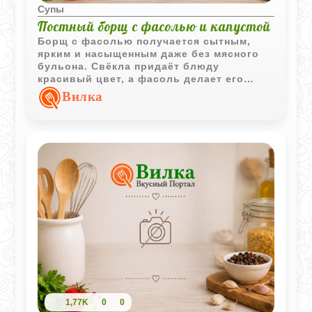
Супы
Постный борщ с фасолью и капустой
Борщ с фасолью получается сытным,
ярким и насыщенным даже без мясного
бульона. Свёкла придаёт блюду
красивый цвет, а фасоль делает его
более питательным и выразительным по
Вилка
вкусу.
1,77K
0
0