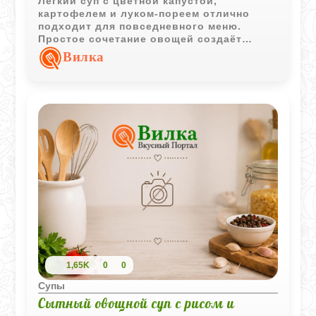
Лёгкий суп с цветной капустой,
картофелем и луком-пореем отлично
подходит для повседневного меню.
Простое сочетание овощей создаёт
приятный вкус и делает блюдо хорошим
Вилка
вариантом для семейного обеда.
1,65K
0
0
Супы
Сытный овощной суп с рисом и