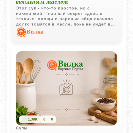
топленым маслом
Этот суп - что-то простое, но с
изюминкой. Главный секрет здесь в
технике: овощи и вареные яйца сначала
долго томятся в масле, пока не уйдет вся
лишняя влага. Такой прием делает вкус
Вилка
очень глубоким и по-хорошему
сливочным, хотя в рецепте нет мяса. Рис
и картофель добавляют сытости, а
нежный аромат топленого масла
превращает обычный обед в нечто
особенное. Очень по-домашнему и
совсем не сложно.
1,39K
0
0
Супы