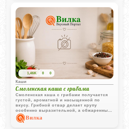
1,46K
0
0
Каши
Смоленская каша с грибами
Смоленская каша с грибами получается
густой, ароматной и насыщенной по
вкусу. Грибной отвар делает крупу
особенно выразительной, а обжаренный
лук добавляет блюду домашний
Вилка
характер.