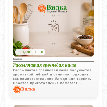
1,57K
0
0
Каши
Рассыпчатая гречневая каша
Рассыпчатая гречневая каша получается
ароматной, лёгкой и отлично подходит
как самостоятельное блюдо или гарнир.
Простое приготовление помогает
сохранить естественный вкус крупы и
Вилка
приятную текстуру.