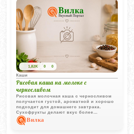
1,82K
0
0
Каши
Рисовая каша на молоке с
черносливом
Рисовая молочная каша с черносливом
получается густой, ароматной и хорошо
подходит для домашнего завтрака.
Сухофрукты делают вкус более
насыщенным, а упревание в духовке
Вилка
придаёт каше особенно приятную
текстуру.