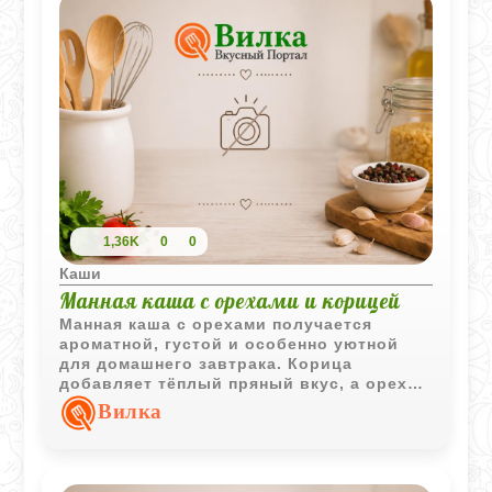
1,36K
0
0
Каши
Манная каша с орехами и корицей
Манная каша с орехами получается
ароматной, густой и особенно уютной
для домашнего завтрака. Корица
добавляет тёплый пряный вкус, а орехи
делают кашу более насыщенной и
Вилка
сытной.