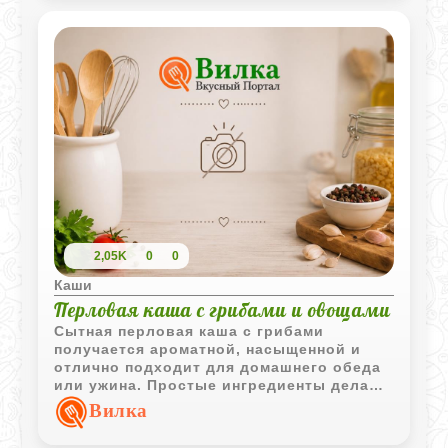
2,05K
0
0
Каши
Перловая каша с грибами и овощами
Сытная перловая каша с грибами
получается ароматной, насыщенной и
отлично подходит для домашнего обеда
или ужина. Простые ингредиенты делают
блюдо доступным, а грибной отвар
Вилка
придаёт крупе особенно выразительный
вкус.