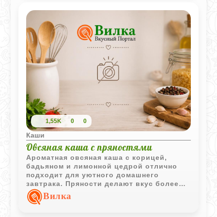
1,55K
0
0
Каши
Овсяная каша с пряностями
Ароматная овсяная каша с корицей,
бадьяном и лимонной цедрой отлично
подходит для уютного домашнего
завтрака. Пряности делают вкус более
насыщенным, а молочная основа придаёт
Вилка
каше мягкую текстуру.