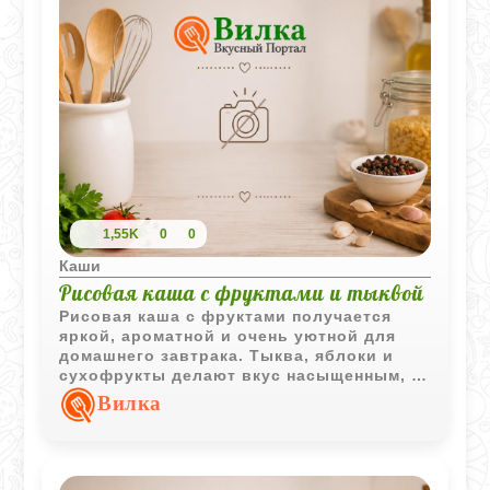
1,55K
0
0
Каши
Рисовая каша с фруктами и тыквой
Рисовая каша с фруктами получается
яркой, ароматной и очень уютной для
домашнего завтрака. Тыква, яблоки и
сухофрукты делают вкус насыщенным, а
лёгкая корица добавляет тёплый пряный
Вилка
оттенок.