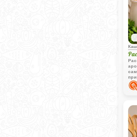
Каш
Ра
Рас
аро
сам
при
ест