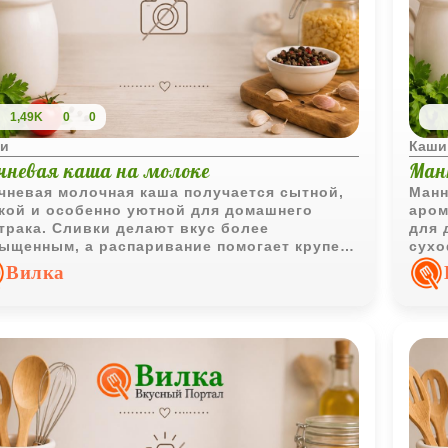
1,49K
0
0
и
Каши
ечневая каша на молоке
Ман
чневая молочная каша получается сытной,
Манн
кой и особенно уютной для домашнего
аром
трака. Сливки делают вкус более
для 
ыщенным, а распаривание помогает крупе
сухо
ть ещё ароматнее.
мягк
Вилка