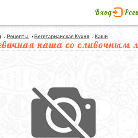
Вход
Рег
я
›
Рецепты
›
Вегетарианская Кухня
›
Каши
евичная каша со сливочным