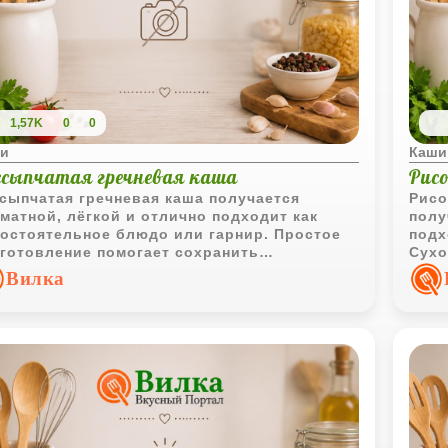
1,57K
0
0
и
Каши
ссыпчатая гречневая каша
Рис
сыпчатая гречневая каша получается
Рисо
матной, лёгкой и отлично подходит как
полу
остоятельное блюдо или гарнир. Простое
подх
готовление помогает сохранить
Сухо
ественный вкус крупы и приятную текстуру.
упре
Вилка
прия