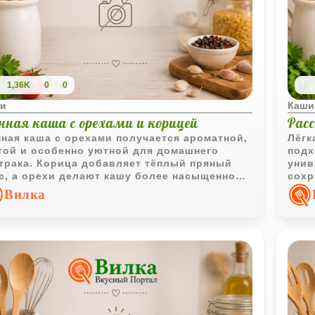
1,36K
0
0
и
Каши
нная каша с орехами и корицей
Рас
ная каша с орехами получается ароматной,
Лёгк
той и особенно уютной для домашнего
подх
трака. Корица добавляет тёплый пряный
унив
с, а орехи делают кашу более насыщенной
сохр
ытной.
дела
Вилка