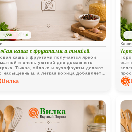
1,55K
0
0
и
Каши
совая каша с фруктами и тыквой
Гор
овая каша с фруктами получается яркой,
Горо
матной и очень уютной для домашнего
сытн
трака. Тыква, яблоки и сухофрукты делают
зеле
с насыщенным, а лёгкая корица добавляет
прос
лый пряный оттенок.
дома
Вилка