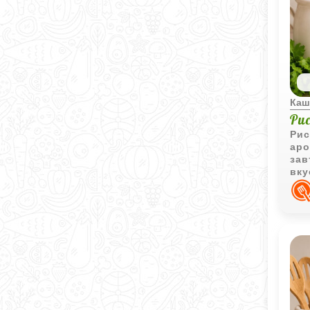
Каш
Ри
Рис
аро
зав
вку
тёп