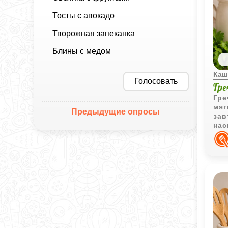
Тосты с авокадо
Творожная запеканка
Блины с медом
Каш
Голосовать
Гр
Гре
мяг
Предыдущие опросы
зав
нас
ста