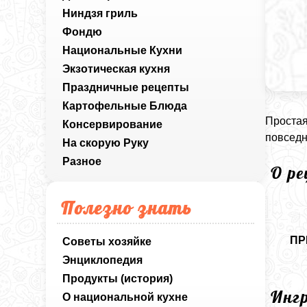
Ниндзя гриль
Фондю
Национальные Кухни
Экзотическая кухня
Праздничные рецепты
Картофельные Блюда
Простая
Консервирование
повседн
На скорую Руку
Разное
О р
Полезно знать
ПР
Советы хозяйке
Энциклопедия
Продукты (история)
Инг
О национальной кухне