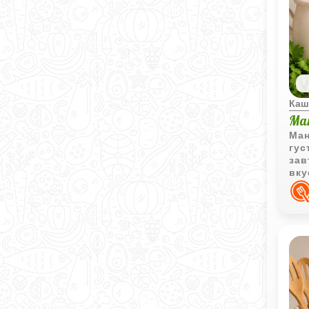
Каш
Ма
Ман
гус
зав
вку
и с