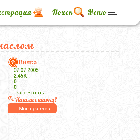
истрация
Поиск
Меню
 маслом
Вилка
07.07.2005
2,45K
0
0
Распечатать
Нашли ошибку?
Мне нравится