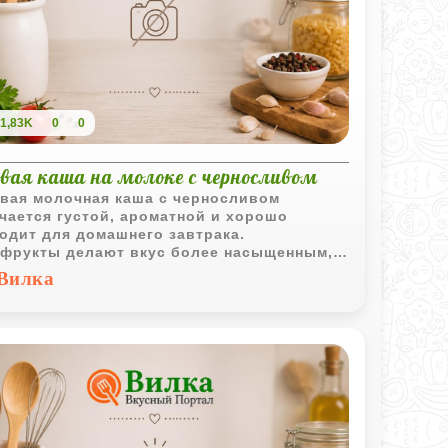
1,83K
0
0
овая каша на молоке с черносливом
вая молочная каша с черносливом
чается густой, ароматной и хорошо
одит для домашнего завтрака.
фрукты делают вкус более насыщенным, а
вание в духовке придаёт каше особенно
Вилка
тную текстуру.