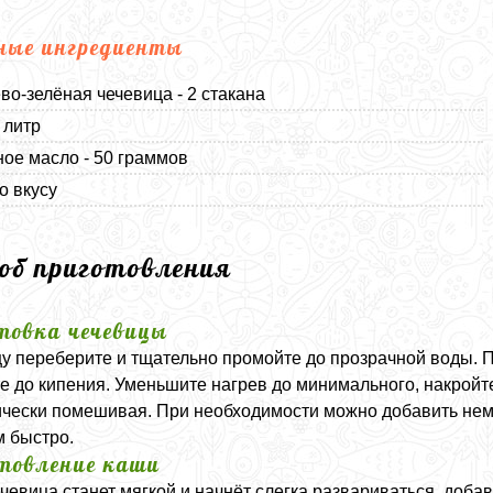
ные ингредиенты
во-зелёная чечевица - 2 стакана
 литр
ое масло - 50 граммов
о вкусу
соб приготовления
товка чечевицы
у переберите и тщательно промойте до прозрачной воды. П
е до кипения. Уменьшите нагрев до минимального, накройте
чески помешивая. При необходимости можно добавить немн
 быстро.
товление каши
ечевица станет мягкой и начнёт слегка развариваться, доб