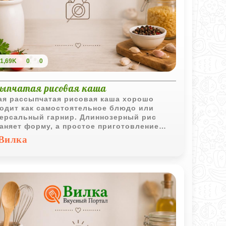
1,69K
0
0
сыпчатая рисовая каша
ая рассыпчатая рисовая каша хорошо
одит как самостоятельное блюдо или
ерсальный гарнир. Длиннозерный рис
аняет форму, а простое приготовление
ет рецепт удобным для ежедневного меню.
Вилка