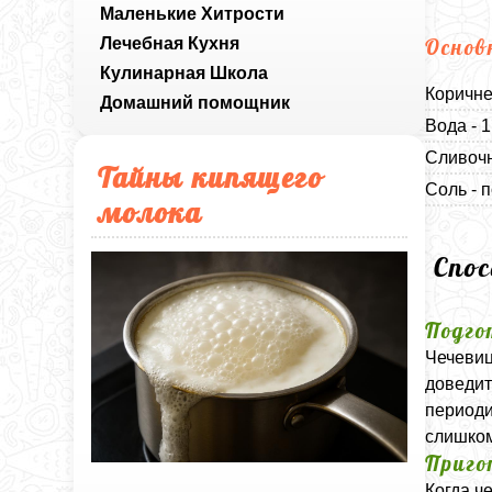
Маленькие Хитрости
Лечебная Кухня
Основ
Кулинарная Школа
Коричне
Домашний помощник
Вода - 1
Сливочн
Тайны кипящего
Соль - п
молока
Спо
Подго
Чечевиц
доведит
периоди
слишком
Приго
Когда ч