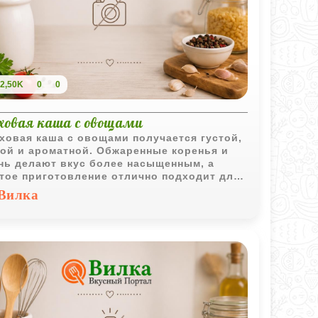
2,50K
0
0
оховая каша с овощами
ховая каша с овощами получается густой,
ой и ароматной. Обжаренные коренья и
нь делают вкус более насыщенным, а
тое приготовление отлично подходит для
шнего обеда.
Вилка