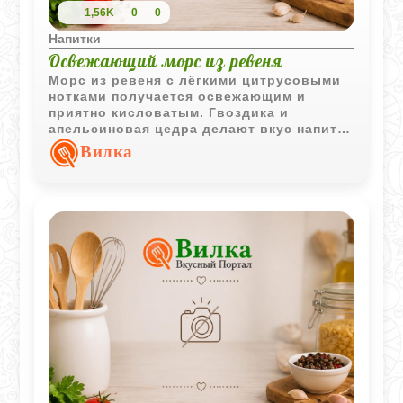
1,56K
0
0
Напитки
Освежающий морс из ревеня
Морс из ревеня с лёгкими цитрусовыми
нотками получается освежающим и
приятно кисловатым. Гвоздика и
апельсиновая цедра делают вкус напитка
более ароматным и выразительным.
Вилка