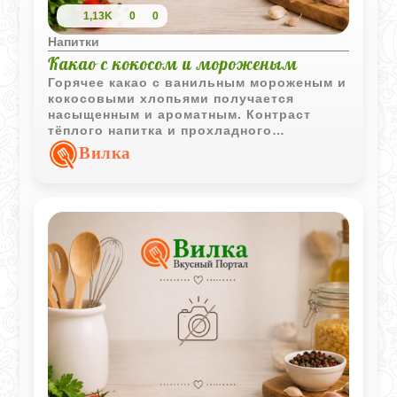
1,13K
0
0
Напитки
Какао с кокосом и мороженым
Горячее какао с ванильным мороженым и
кокосовыми хлопьями получается
насыщенным и ароматным. Контраст
тёплого напитка и прохладного
сливочного дополнения делает подачу
Вилка
особенно приятной.