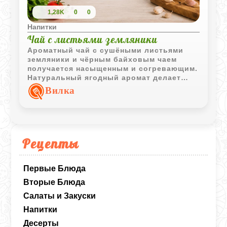
1,28K
0
0
Напитки
Чай с листьями земляники
Ароматный чай с сушёными листьями
земляники и чёрным байховым чаем
получается насыщенным и согревающим.
Натуральный ягодный аромат делает
напиток особенно уютным.
Вилка
Рецепты
Первые Блюда
Вторые Блюда
Салаты и Закуски
Напитки
Десерты