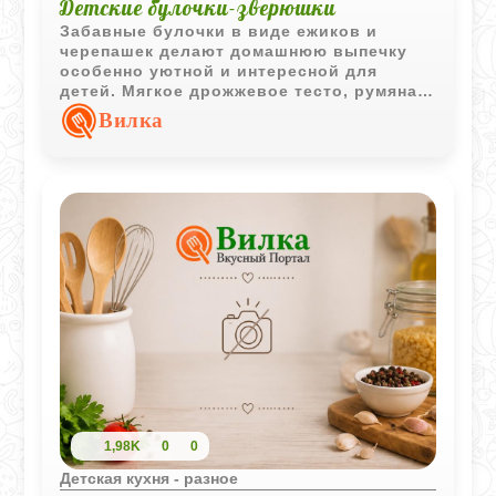
Детские булочки-зверюшки
Забавные булочки в виде ежиков и
черепашек делают домашнюю выпечку
особенно уютной и интересной для
детей. Мягкое дрожжевое тесто, румяная
корочка и веселое оформление
Вилка
превращают обычное чаепитие в
маленький праздник.
1,98K
0
0
Детская кухня - разное