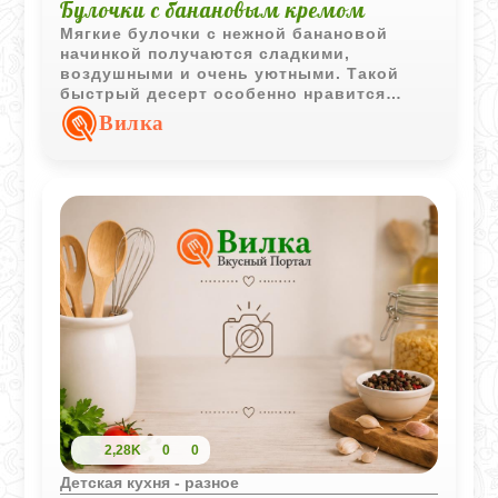
Булочки с банановым кремом
Мягкие булочки с нежной банановой
начинкой получаются сладкими,
воздушными и очень уютными. Такой
быстрый десерт особенно нравится
детям благодаря кремовой текстуре и
Вилка
натуральному фруктовому вкусу.
2,28K
0
0
Детская кухня - разное