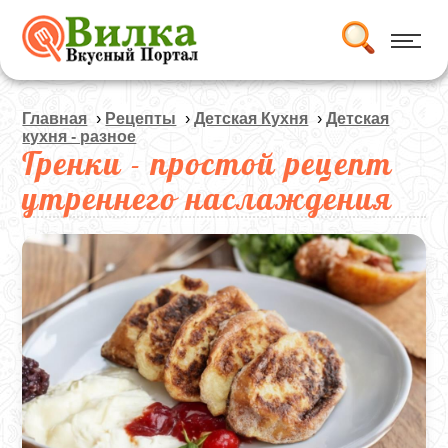
Главная
›
Рецепты
›
Детская Кухня
›
Детская
кухня - разное
Гренки - простой рецепт
утреннего наслаждения