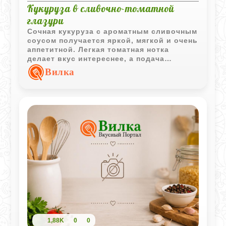
Кукуруза в сливочно-томатной
глазури
Сочная кукуруза с ароматным сливочным
соусом получается яркой, мягкой и очень
аппетитной. Легкая томатная нотка
делает вкус интереснее, а подача
небольшими кусочками особенно удобна
Вилка
для семейного ужина и детского стола.
1,88K
0
0