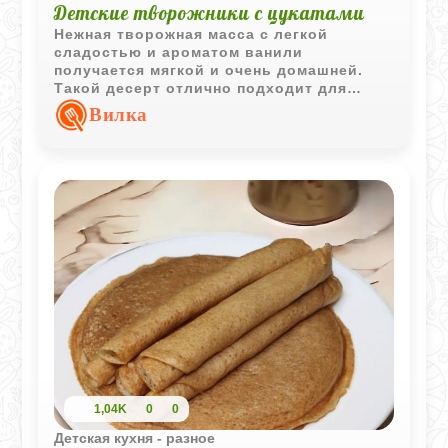
Детские творожники с цукатами
Нежная творожная масса с легкой
сладостью и ароматом ванили
получается мягкой и очень домашней.
Такой десерт отлично подходит для
детского завтрака или легкого сладкого
Вилка
перекуса.
1,04K
0
0
Детская кухня - разное