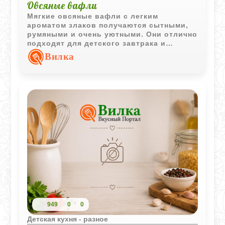
Овсяные вафли
Мягкие овсяные вафли с легким
ароматом злаков получаются сытными,
румяными и очень уютными. Они отлично
подходят для детского завтрака и
особенно вкусны с йогуртом, фруктами
Вилка
или ягодным пюре.
949
0
0
Детская кухня - разное