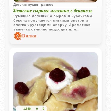
Детская кухня - разное
Детские сырные лепешки с беконом
Румяные лепешки с сыром и кусочками
бекона получаются мягкими внутри и
слегка хрустящими сверху. Ароматная
выпечка отлично подходит для
семейного перекуса или сытного
Вилка
детского завтрака.
1,55K
0
0