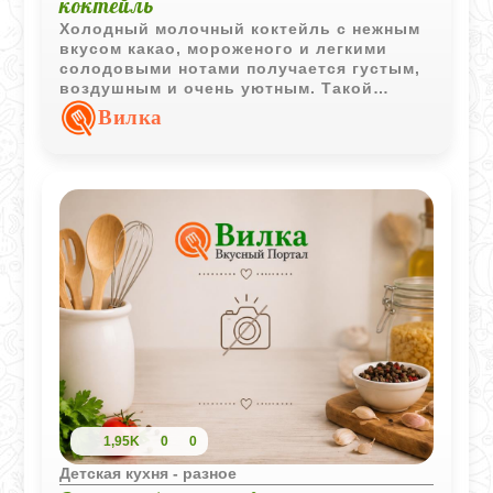
коктейль
Холодный молочный коктейль с нежным
вкусом какао, мороженого и легкими
солодовыми нотами получается густым,
воздушным и очень уютным. Такой
напиток особенно нравится детям в
Вилка
жаркий день или как сладкое дополнение
к домашней выпечке.
1,95K
0
0
Детская кухня - разное