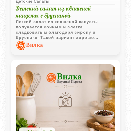
Детские Салаты
Детский салат из квашеной
капусты с брусникой
Легкий салат из квашеной капусты
получается сочным и слегка
сладковатым благодаря сиропу и
бруснике. Такой вариант хорошо
подходит для прохладного времени года
Вилка
и помогает разнообразить детское меню.