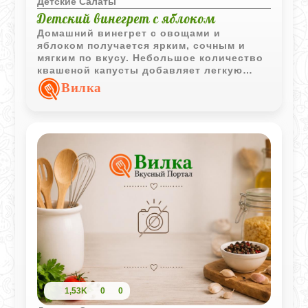
Детские Салаты
Детский винегрет с яблоком
Домашний винегрет с овощами и
яблоком получается ярким, сочным и
мягким по вкусу. Небольшое количество
квашеной капусты добавляет легкую
кислинку, а яблоко делает салат более
Вилка
нежным для детского меню.
1,53K
0
0