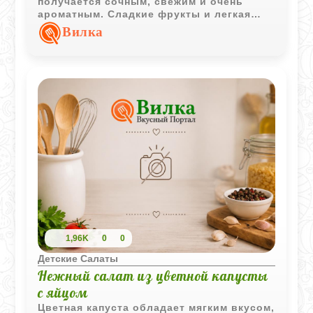
получается сочным, свежим и очень
ароматным. Сладкие фрукты и легкая
кислинка лимона делают вкус мягким и
Вилка
приятным для детского меню.
1,96K
0
0
Детские Салаты
Нежный салат из цветной капусты
с яйцом
Цветная капуста обладает мягким вкусом,