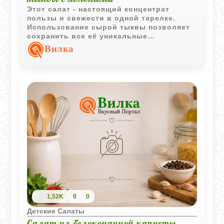
Этот салат - настоящий концентрат
пользы и свежести в одной тарелке.
Использование сырой тыквы позволяет
сохранить все её уникальные
микроэлементы, а сочетание с сочным
Вилка
яблоком делает вкус легким и
сбалансированным. Яркий оранжевый
цвет блюда моментально поднимает
настроение, а тонкий аромат
цитрусового сока и меда придает ему
десертные нотки. Такой салат идеально
подойдет для легкого перекуса или
диетического завтрака, заряжая энергией
без лишних калорий.
1,52K
0
0
Детские Салаты
Салат из белокочанной капусты