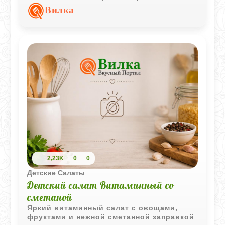
подходит для детского обеда или
Вилка
легкого перекуса.
2,23K
0
0
Детские Салаты
Детский салат Витаминный со
сметаной
Яркий витаминный салат с овощами,
фруктами и нежной сметанной заправкой