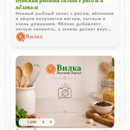
Детский рыбный салат с рисом и
яблоком
Нежный рыбный салат с рисом, яблоками
и яйцом получается мягким, сытным и
очень домашним. Яблоко добавляет
легкую свежесть, а зелень делает вкус
более ярким и приятным.
Вилка
1,60K
0
0