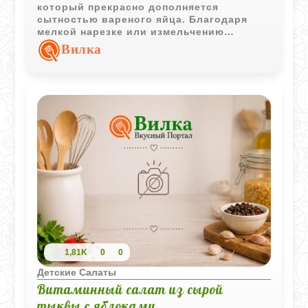
который прекрасно дополняется
сытностью вареного яйца. Благодаря
мелкой нарезке или измельчению
вилкой, салат приобретает консистенцию
Вилка
нежного паштета или легкой закуски. Это
отличное решение для диетического
питания или полезного полдника, когда
хочется чего-то питательного, но не
тяжелого для желудка.
1,81K
0
0
Детские Салаты
Витаминный салат из сырой
тыквы с яблоками