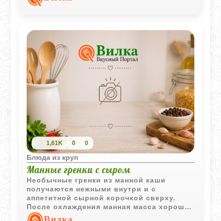
завтрака.
1,61K
0
0
Блюда из круп
Манные гренки с сыром
Необычные гренки из манной каши
получаются нежными внутри и с
аппетитной сырной корочкой сверху.
После охлаждения манная масса хорошо
держит форму и легко превращается в
Вилка