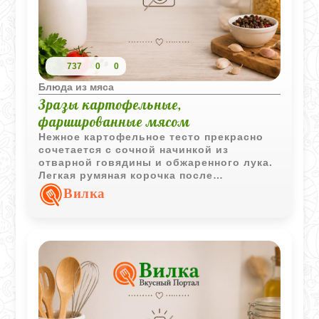
737
0
0
Блюда из мяса
Зразы картофельные,
фаршированные мясом
Нежное картофельное тесто прекрасно
сочетается с сочной начинкой из
отварной говядины и обжаренного лука.
Легкая румяная корочка после
сковороды и запекания в духовке делает
Вилка
их особенно аппетитными. Подавайте
горячими, щедро сдобрив сметаной - это
простая классика, которая всегда радует!