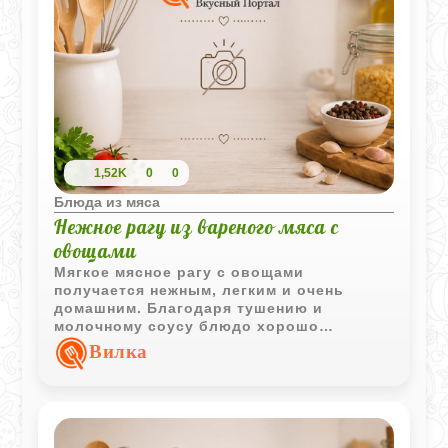
1,52K
0
0
Блюда из мяса
Нежное рагу из вареного мяса с
овощами
Мягкое мясное рагу с овощами
получается нежным, легким и очень
домашним. Благодаря тушению и
молочному соусу блюдо хорошо
подходит для детского меню и радует
Вилка
спокойным насыщенным вкусом.