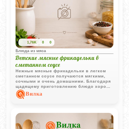
1,76K
0
0
Блюда из мяса
Детские мясные фрикадельки в
сметанном соусе
Нежные мясные фрикадельки в легком
сметанном соусе получаются мягкими,
сочными и очень домашними. Благодаря
щадящему приготовлению блюдо хорошо
подходит для детского меню и легко
Вилка
сочетается с картофельным пюре, рисом
или овощами.