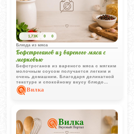
1,73K
0
0
Блюда из мяса
Бефстроганов из вареного мяса с
морковью
Бефстроганов из вареного мяса с мягким
молочным соусом получается легким и
очень домашним. Благодаря деликатной
текстуре и спокойному вкусу блюдо
хорошо подходит для детского меню.
Вилка