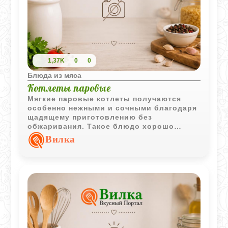
1,37K
0
0
Блюда из мяса
Котлеты паровые
Мягкие паровые котлеты получаются
особенно нежными и сочными благодаря
щадящему приготовлению без
обжаривания. Такое блюдо хорошо
подходит для детского питания и легко
Вилка
сочетается с овощным пюре или кашами.