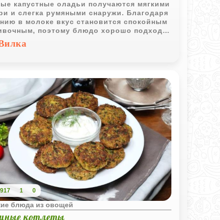
ые капустные оладьи получаются мягкими
ри и слегка румяными снаружи. Благодаря
нию в молоке вкус становится спокойным
ивочным, поэтому блюдо хорошо подходит
детского стола.
Вилка
917
1
0
кие блюда из овощей
щные котлеты