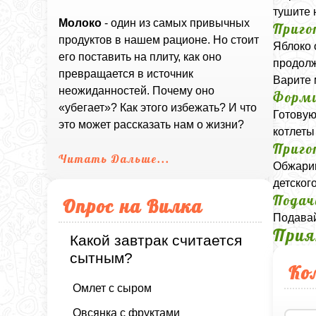
тушите 
Молоко
- один из самых привычных
Приго
продуктов в нашем рационе. Но стоит
Яблоко 
его поставить на плиту, как оно
продолж
превращается в источник
Варите 
неожиданностей. Почему оно
Форми
«убегает»? Как этого избежать? И что
Готовую
это может рассказать нам о жизни?
котлеты
Приго
Читать Дальше...
Обжарив
детског
Подач
Опрос на Вилка
Подавай
Прия
Какой завтрак считается
сытным?
Ко
Омлет с сыром
Овсянка с фруктами