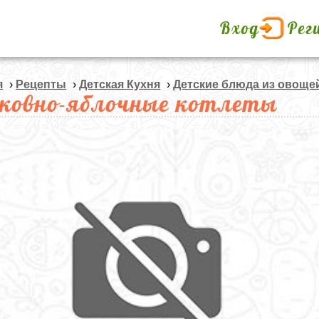
Вход
Рег
я
›
Рецепты
›
Детская Кухня
›
Детские блюда из овоще
ковно-яблочные котлеты