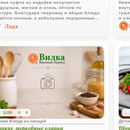
ное суфле из индейки получается
Нежн
душным, мягким и очень лёгким по
внут
стуре. Благодаря творожку и яйцам блюдо
туше
аётся сочным, а небольшие порционные
и сл
мочки делают подачу особенно удобной
для 
Лада
 детей.
3,12K
0
0
ские блюда из овощей
Детс
адкие морковные оладьи
Ово