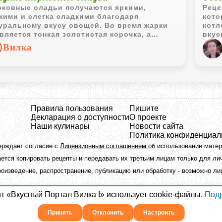
ковные оладьи получаются яркими,
Реце
кими и слегка сладкими благодаря
кото
уральному вкусу овощей. Во время жарки
котл
вляется тонкая золотистая корочка, а
вкус
три оладьи остаются нежными и сочными.
Вилка
Правила пользования
Пишите
Декларация о доступности
О проекте
Наши кулинары
Новости сайта
Политика конфиденциал
ерждает согласие с
Лицензионным соглашением
об использовании мате
ется копировать рецепты и передавать их третьим лицам только для ли
оизведение, распространение, публикацию или обработку - возможно л
йт «Вкусный Портал Вилка !» использует cookie-файлы.
Под
Принять
Отклонить
Настроить