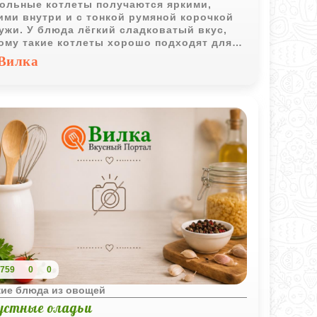
ольные котлеты получаются яркими,
ими внутри и с тонкой румяной корочкой
ужи. У блюда лёгкий сладковатый вкус,
ому такие котлеты хорошо подходят для
кого меню и овощных гарниров.
Вилка
759
0
0
кие блюда из овощей
устные оладьи