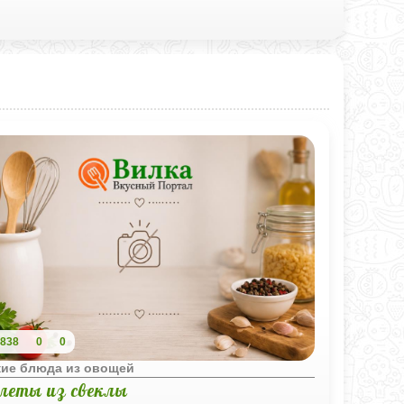
838
0
0
кие блюда из овощей
леты из свеклы