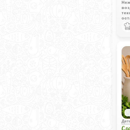
Неж
воз
тек
ост
фор
для
Дет
Сл