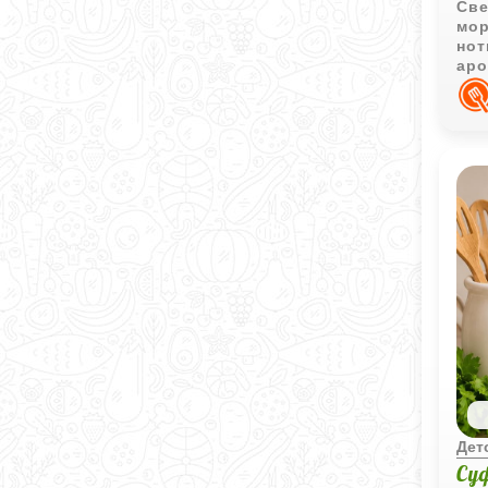
Све
мор
нот
аро
лёг
Дет
Су