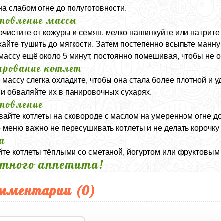
на слабом огне до полуготовности.
товление массы
очистите от кожуры и семян, мелко нашинкуйте или натрите 
айте тушить до мягкости. Затем постепенно всыпьте манную 
массу ещё около 5 минут, постоянно помешивая, чтобы не 
рование котлет
 массу слегка охладите, чтобы она стала более плотной и
 и обваляйте их в панировочных сухарях.
товление
айте котлеты на сковороде с маслом на умеренном огне до 
о меню важно не пересушивать котлеты и не делать корочку
а
те котлеты тёплыми со сметаной, йогуртом или фруктовым
тного аппетита!
мментарии (
0
)