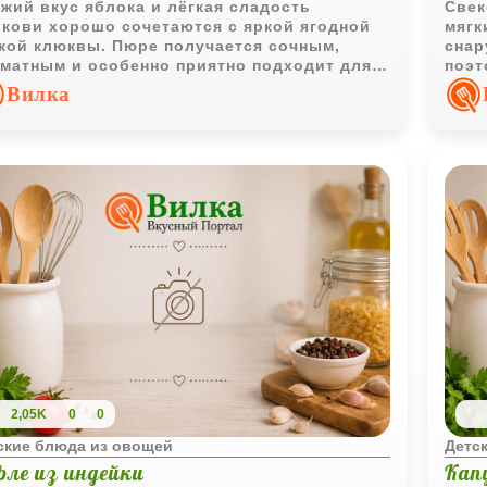
жий вкус яблока и лёгкая сладость
Свек
кови хорошо сочетаются с яркой ягодной
мягк
кой клюквы. Пюре получается сочным,
снар
матным и особенно приятно подходит для
поэт
кого детского перекуса.
детс
Вилка
2,05K
0
0
ские блюда из овощей
Детс
фле из индейки
Кап