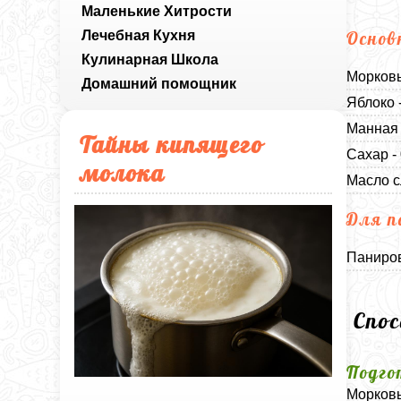
Маленькие Хитрости
Лечебная Кухня
Основ
Кулинарная Школа
Морковь
Домашний помощник
Яблоко 
Манная 
Тайны кипящего
Сахар -
молока
Масло с
Для п
Паниров
Спо
Подго
Морковь