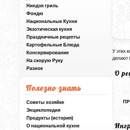
Ниндзя гриль
Фондю
Национальные Кухни
Экзотическая кухня
Праздничные рецепты
Картофельные Блюда
У этих 
Консервирование
делают 
На скорую Руку
Разное
О р
Полезно знать
ПР
Советы хозяйке
Энциклопедия
Продукты (история)
Инг
О национальной кухне