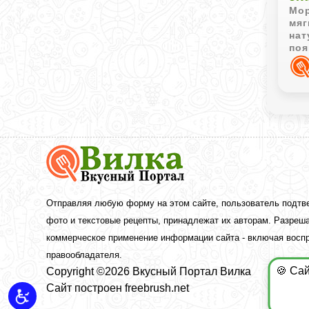
Мор
мяг
нат
поя
вну
Вкусный
Портал
Вилка
—
рецепты
Отправляя любую форму на этом сайте, пользователь подтв
с
фото и текстовые рецепты, принадлежат их авторам. Разреша
фото
коммерческое применение информации сайта - включая воспр
правообладателя.
🍪 Са
Copyright ©2026 Вкусный Портал Вилка
Сайт построен
freebrush.net