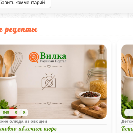
бавить комментарий
е рецепты
849
0
0
ские блюда из овощей
Детс
рковно-яблочное пюре
Кот