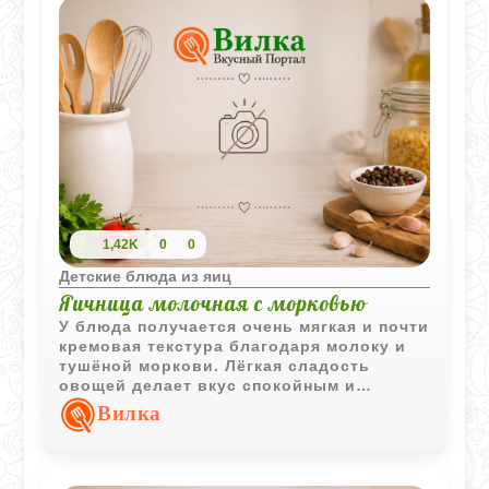
1,42K
0
0
Детские блюда из яиц
Яичница молочная с морковью
У блюда получается очень мягкая и почти
кремовая текстура благодаря молоку и
тушёной моркови. Лёгкая сладость
овощей делает вкус спокойным и
домашним, поэтому такая яичница
Вилка
хорошо подходит для детского питания.