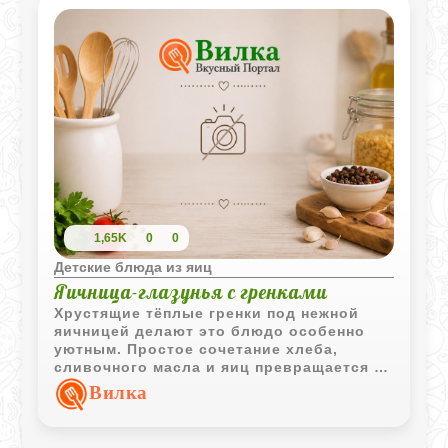
1,65K
0
0
Детские блюда из яиц
Яичница-глазунья с гренками
Хрустящие тёплые гренки под нежной
яичницей делают это блюдо особенно
уютным. Простое сочетание хлеба,
сливочного масла и яиц превращается в
быстрый домашний завтрак, который
Вилка
нравится детям своей мягкой текстурой
и аппетитным ароматом.