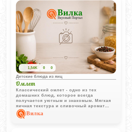
1,54K
0
0
Детские блюда из яиц
Омлет
Классический омлет - одно из тех
домашних блюд, которое всегда
получается уютным и знакомым. Мягкая
яичная текстура и сливочный аромат
делают его хорошим вариантом для
Вилка
спокойного детского завтрака.