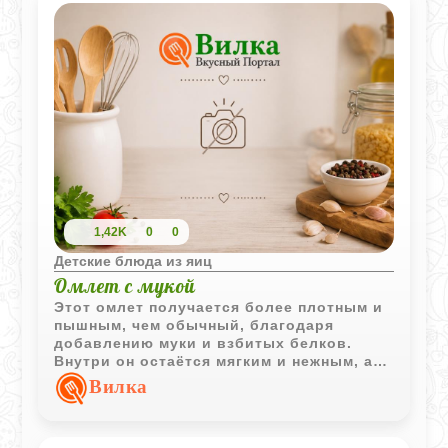
1,42K
0
0
Детские блюда из яиц
Омлет с мукой
Этот омлет получается более плотным и
пышным, чем обычный, благодаря
добавлению муки и взбитых белков.
Внутри он остаётся мягким и нежным, а
сверху появляется лёгкая золотистая
Вилка
корочка.