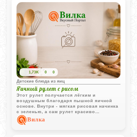
1,73K
0
0
Детские блюда из яиц
Яичный рулет с рисом
Этот рулет получается лёгким и
воздушным благодаря пышной яичной
основе. Внутри - мягкая рисовая начинка
с зеленью, а сам рулет красиво
смотрится в нарезке и подходит как для
Вилка
обеда, так и для детского перекуса.