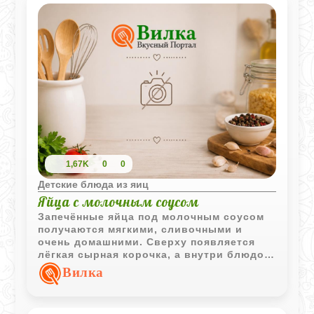
1,67K
0
0
Детские блюда из яиц
Яйца с молочным соусом
Запечённые яйца под молочным соусом
получаются мягкими, сливочными и
очень домашними. Сверху появляется
лёгкая сырная корочка, а внутри блюдо
остаётся нежным и хорошо подходит для
Вилка
спокойного детского ужина или завтрака.