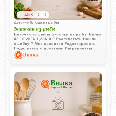
1,34K
0
0
Детские блюда из рыбы
Биточки из рыбы
Биточки из рыбы Биточки из рыбы Вилка
02.10.2006 1,28K 0 0 Распечатать Нашли
ошибку ? Мне нравится Редактировать
Поделитесь с друзьями Ингредиенты
Рыба - 100 грамм Лук репчатый - 1/8
Вилка
луковицы Масло растительное - 1
столовая ложка Соус - 2 столовые ложки
Яйцо - 1/4 штуки Раствор соли - 1/4
чайной ложки Способ приготовления
Филе без кожи и костей разрезать на
куски, смочить раствором соли,
прибавить рубленые зелень и лук и
пропустить через мясорубку один раз
или же мелко порубить ножом. Разделать
рыбную массу на тонкие лепешки
овальной или круглой формы, смочить
во взбитом яйце, положить на
сковородку, смазанную маслом, налить 2