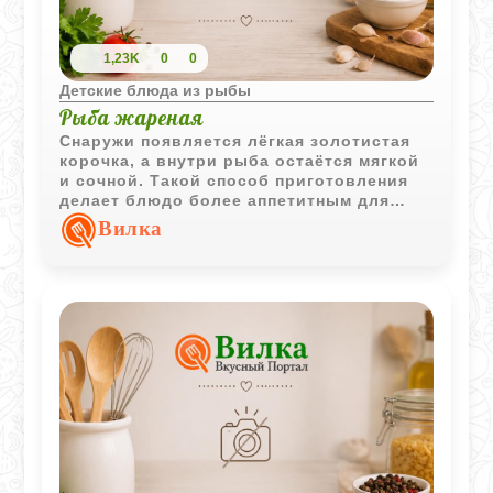
1,23K
0
0
Детские блюда из рыбы
Рыба жареная
Снаружи появляется лёгкая золотистая
корочка, а внутри рыба остаётся мягкой
и сочной. Такой способ приготовления
делает блюдо более аппетитным для
детей, особенно если подать его с
Вилка
картофельным пюре или тёплыми
овощами.