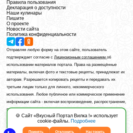
Правила пользования
Декларация о доступности
Наши кулинары
Пишите
О проекте
Новости сайта
Политика конфиденциальности
Отправляя любую форму на этом сайте, пользователь
подтверждает согласие с
Лицензионным соглашением
об
использовании материалов портала. Права на размещённые
материалы, включая фото и текстовые рецепты, принадлежат их
авторам. Разрешается копировать рецепты и передавать их
третьим лицам только для личного, некоммерческого
использования. Любое публичное или коммерческое применение
информации сайта - включая воспроизведение, распространение,
публикацию или обработку - возможно лишь при наличии
🍪 Сайт «Вкусный Портал Вилка !» использует
предварительного письменного разрешения правообладателя.
cookie-файлы.
Подробнее
Copyright ©2026 Вкусный Портал Вилка
Сайт построен
freebrush.net
Принять
Отклонить
Настроить