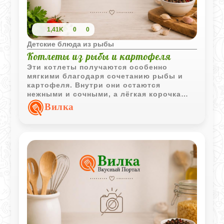
- 3 столовые ложки воды и поставить в
духовку.
1,41K
0
0
Детские блюда из рыбы
Котлеты из рыбы и картофеля
Эти котлеты получаются особенно
мягкими благодаря сочетанию рыбы и
картофеля. Внутри они остаются
нежными и сочными, а лёгкая корочка
делает блюдо аппетитным даже для
Вилка
детей, которые обычно не любят рыбу.