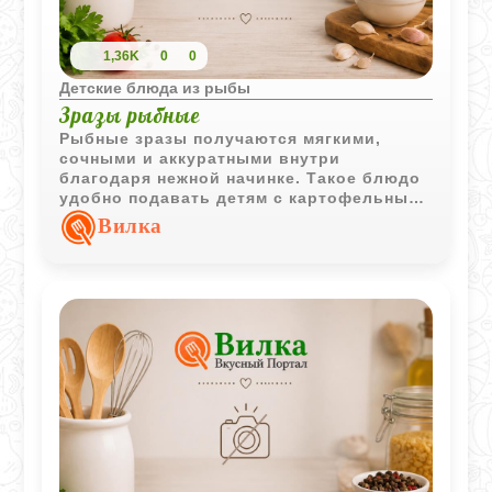
1,36K
0
0
Детские блюда из рыбы
Зразы рыбные
Рыбные зразы получаются мягкими,
сочными и аккуратными внутри
благодаря нежной начинке. Такое блюдо
удобно подавать детям с картофельным
пюре или кашей - вкус остаётся
Вилка
домашним и спокойным без тяжёлых
добавок.