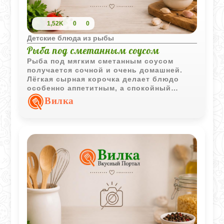
1,52K
0
0
Детские блюда из рыбы
Рыба под сметанным соусом
Рыба под мягким сметанным соусом
получается сочной и очень домашней.
Лёгкая сырная корочка делает блюдо
особенно аппетитным, а спокойный
сливочный вкус хорошо подходит для
Вилка
детского меню.