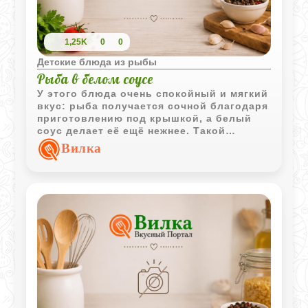
1,25K
0
0
Детские блюда из рыбы
Рыба в белом соусе
У этого блюда очень спокойный и мягкий
вкус: рыба получается сочной благодаря
приготовлению под крышкой, а белый
соус делает её ещё нежнее. Такой
вариант особенно хорошо подходит для
Вилка
детского обеда без тяжёлых добавок и
ярких специй.