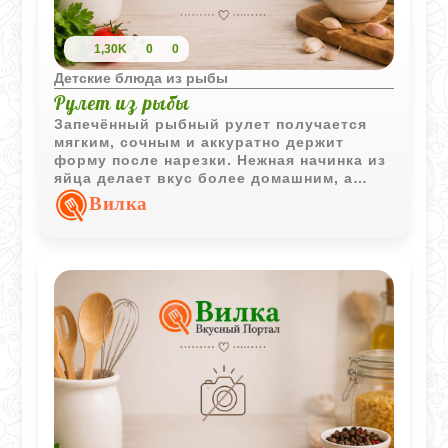
1,30K
0
0
Детские блюда из рыбы
Рулет из рыбы
Запечённый рыбный рулет получается
мягким, сочным и аккуратно держит
форму после нарезки. Нежная начинка из
яйца делает вкус более домашним, а
ломтики рулета удобно подавать детям с
Вилка
овощами или картофельным пюре.