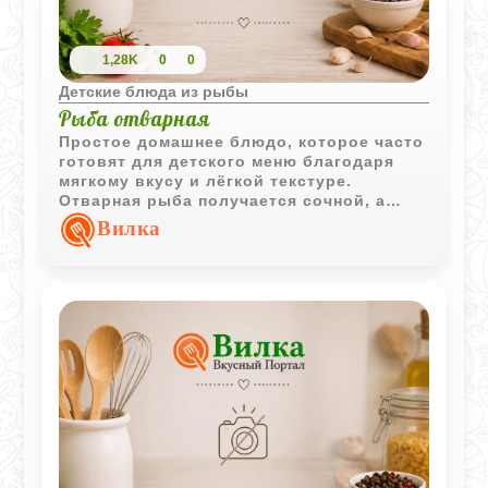
1,28K
0
0
Детские блюда из рыбы
Рыба отварная
Простое домашнее блюдо, которое часто
готовят для детского меню благодаря
мягкому вкусу и лёгкой текстуре.
Отварная рыба получается сочной, а
молочный соус делает её более нежной и
Вилка
приятной для ребёнка.