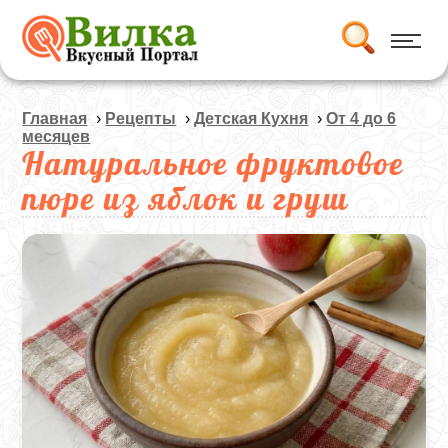
Главная
›
Рецепты
›
Детская Кухня
›
Oт 4 до 6
месяцев
Натуральное фруктовое
пюре из яблок и груш