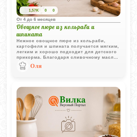
1,57K
0
0
Oт 4 до 6 месяцев
Овощное пюре из кольраби и
шпината
Нежное овощное пюре из кольраби,
картофеля и шпината получается мягким,
легким и хорошо подходит для детского
прикорма. Благодаря сливочному маслу
и желтку вкус блюда становится более
Оля
деликатным и приятным для малыша.