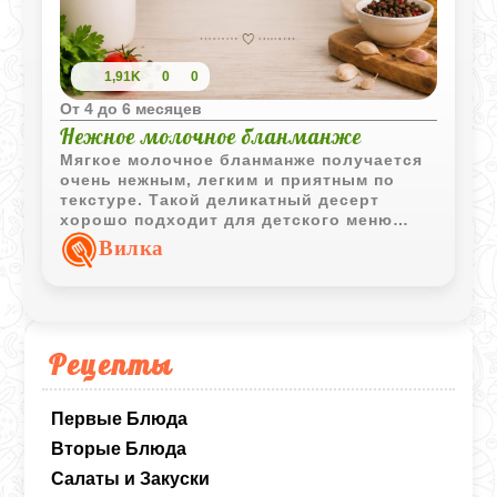
1,91K
0
0
Oт 4 до 6 месяцев
Нежное молочное бланманже
Мягкое молочное бланманже получается
очень нежным, легким и приятным по
текстуре. Такой деликатный десерт
хорошо подходит для детского меню
благодаря простой основе и мягкому
Вилка
сливочному вкусу.
Рецепты
Первые Блюда
Вторые Блюда
Салаты и Закуски