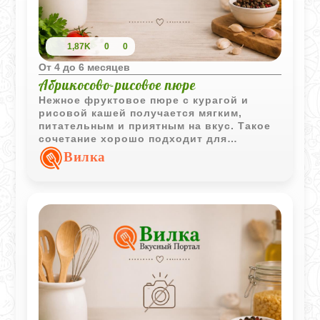
1,87K
0
0
Oт 4 до 6 месяцев
Абрикосово-рисовое пюре
Нежное фруктовое пюре с курагой и
рисовой кашей получается мягким,
питательным и приятным на вкус. Такое
сочетание хорошо подходит для
детского прикорма благодаря
Вилка
деликатной текстуре и легкой
натуральной сладости.