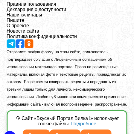
Правила пользования
Декларация о доступности
Наши кулинары
Пишите
О проекте
Новости сайта
Политика конфиденциальности
Отправляя любую форму на этом сайте, пользователь
подтверждает согласие с
Лицензионным соглашением
об
использовании материалов портала. Права на размещённые
материалы, включая фото и текстовые рецепты, принадлежат их
авторам. Разрешается копировать рецепты и передавать их
третьим лицам только для личного, некоммерческого
использования. Любое публичное или коммерческое применение
информации сайта - включая воспроизведение, распространение,
публикацию или обработку - возможно лишь при наличии
🍪 Сайт «Вкусный Портал Вилка !» использует
предварительного письменного разрешения правообладателя.
cookie-файлы.
Подробнее
Copyright ©2026 Вкусный Портал Вилка
Сайт построен
freebrush.net