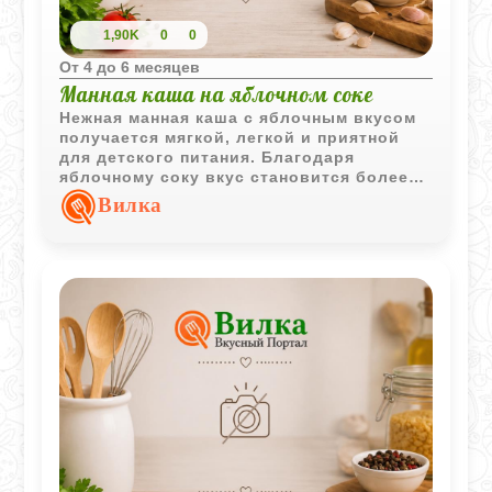
1,90K
0
0
Oт 4 до 6 месяцев
Манная каша на яблочном соке
Нежная манная каша с яблочным вкусом
получается мягкой, легкой и приятной
для детского питания. Благодаря
яблочному соку вкус становится более
натуральным и слегка фруктовым, что
Вилка
особенно нравится малышам.