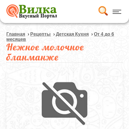
Главная
›
Рецепты
›
Детская Кухня
›
Oт 4 до 6
месяцев
Нежное молочное
бланманже