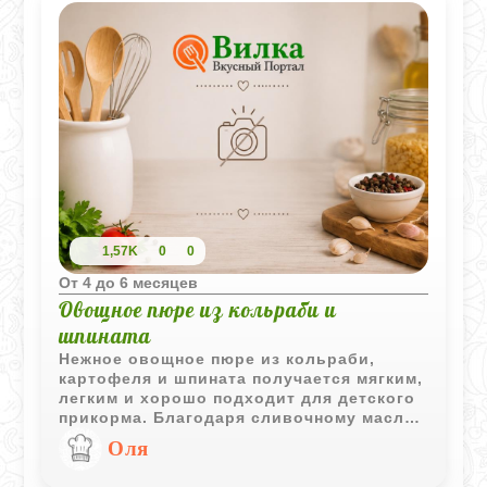
зависимости от настроения, а само
лакомство отлично впишется в
диетический рацион. Это пюре
замечательно сочетается с классическим
йогуртом, а также его очень удобно
готовить впрок, замораживая
небольшими порциями на будущее.
1,57K
0
0
Oт 4 до 6 месяцев
Овощное пюре из кольраби и
шпината
Нежное овощное пюре из кольраби,
картофеля и шпината получается мягким,
легким и хорошо подходит для детского
прикорма. Благодаря сливочному маслу
и желтку вкус блюда становится более
Оля
деликатным и приятным для малыша.