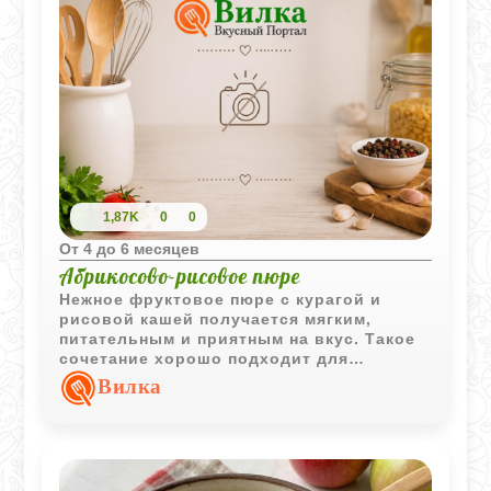
1,87K
0
0
Oт 4 до 6 месяцев
Абрикосово-рисовое пюре
Нежное фруктовое пюре с курагой и
рисовой кашей получается мягким,
питательным и приятным на вкус. Такое
сочетание хорошо подходит для
детского прикорма благодаря
Вилка
деликатной текстуре и легкой
натуральной сладости.