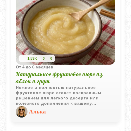
1,53K
0
0
Oт 4 до 6 месяцев
Натуральное фруктовое пюре из
яблок и груш
Нежное и полностью натуральное
фруктовое пюре станет прекрасным
решением для легкого десерта или
полезного дополнения к вашему
завтраку. Готовится оно элементарно и
Алька
позволяет сохранить максимум
витаминов благодаря щадящим методам
термической обработки. Вы можете
выбрать яблоко или грушу в