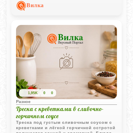
насыщенным и хорошо дополняют мясо,
Вилка
птицу или рыбу.
1,95K
0
0
Разное
Треска с креветками в сливочно-
горчичном соусе
Треска под густым сливочным соусом с
креветками и лёгкой горчичной остротой
получается сочной и ароматной. Блюдо