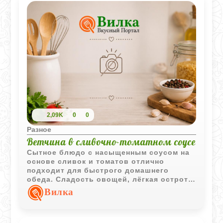
2,09K
0
0
Разное
Ветчина в сливочно-томатном соусе
Сытное блюдо с насыщенным соусом на
основе сливок и томатов отлично
подходит для быстрого домашнего
обеда. Сладость овощей, лёгкая острота
кайенского перца и аромат петрушки
Вилка
делают вкус более выразительным.