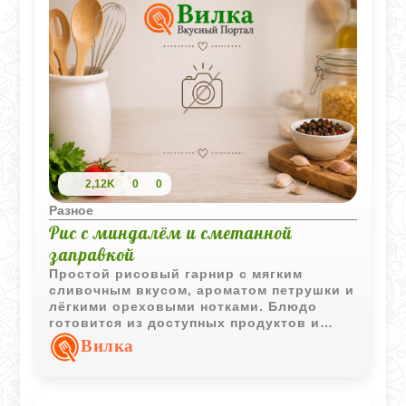
2,12K
0
0
Разное
Рис с миндалём и сметанной
заправкой
Простой рисовый гарнир с мягким
сливочным вкусом, ароматом петрушки и
лёгкими ореховыми нотками. Блюдо
готовится из доступных продуктов и
подходит как для самостоятельной
Вилка
подачи, так и в качестве дополнения к
мясу или птице.