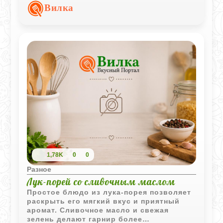
насыщенный вкус делают его отличным
Вилка
вариантом для обеда или ужина.
1,78K
0
0
Разное
Лук-порей со сливочным маслом
Простое блюдо из лука-порея позволяет
раскрыть его мягкий вкус и приятный
аромат. Сливочное масло и свежая
зелень делают гарнир более