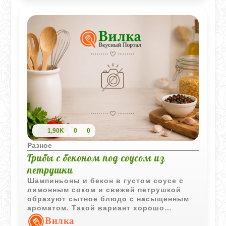
1,90K
0
0
Разное
Грибы с беконом под соусом из
петрушки
Шампиньоны и бекон в густом соусе с
лимонным соком и свежей петрушкой
образуют сытное блюдо с насыщенным
ароматом. Такой вариант хорошо
подойдёт как самостоятельная горячая
Вилка
закуска или дополнение к гарниру.