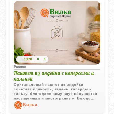
1,97K
0
0
Разное
Паштет из индейки с каперсами и
килькой
Оригинальный паштет из индейки
сочетает пряности, зелень, каперсы и
кильку, благодаря чему вкус получается
насыщенным и многогранным. Блюдо
подходит как для повседневной подачи,
Вилка
так и для праздничных закусок.