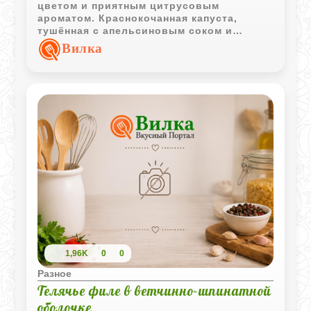
цветом и приятным цитрусовым
ароматом. Краснокочанная капуста,
тушённая с апельсиновым соком и
цедрой, хорошо подходит как
Вилка
самостоятельная закуска или гарнир к
мясным блюдам.
1,96K
0
0
Разное
Телячье филе в ветчинно-шпинатной
оболочке