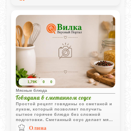
1,79K
0
0
Мясные блюда
Говядина в сметанном соусе
Простой рецепт говядины со сметаной и
луком, который позволяет получить
сытное горячее блюдо без сложной
подготовки. Сметанный соус делает мясо
более мягким и придает ему приятный
Олина
сливочный вкус.