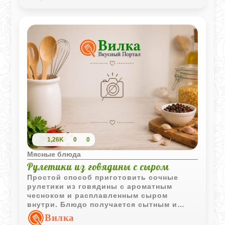
1,26K
0
0
Мясные блюда
Рулетики из говядины с сыром
Простой способ приготовить сочные
рулетики из говядины с ароматным
чесноком и расплавленным сыром
внутри. Блюдо получается сытным и
подходит как для семейного ужина, так и
Вилка
для подачи на праздничный стол.