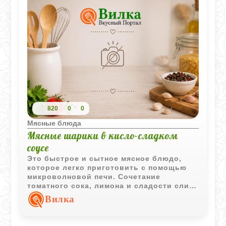
820
0
0
Мясные блюда
Мясные шарики в кисло-сладком
соусе
Это быстрое и сытное мясное блюдо,
которое легко приготовить с помощью
микроволновой печи. Сочетание
томатного сока, лимона и сладости слив
или сахара создает классический
Вилка
глубокий вкус соуса, идеально
дополняющий нежную говядину.