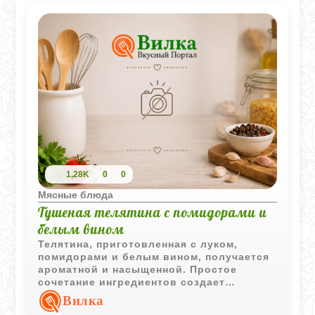
1,28K
0
0
Мясные блюда
Тушеная телятина с помидорами и
белым вином
Телятина, приготовленная с луком,
помидорами и белым вином, получается
ароматной и насыщенной. Простое
сочетание ингредиентов создает
выразительный вкус и делает блюдо
Вилка
хорошим вариантом для семейного