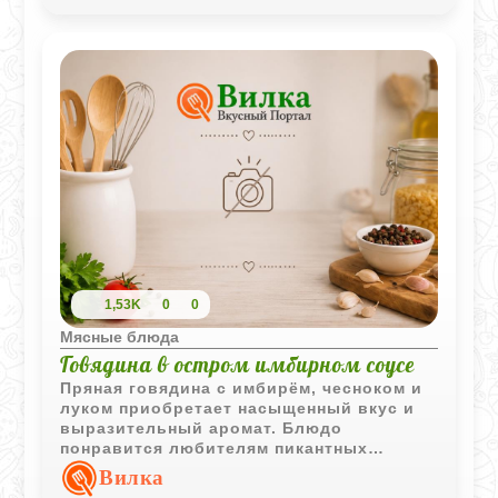
обеда или ужина.
1,53K
0
0
Мясные блюда
Говядина в остром имбирном соусе
Пряная говядина с имбирём, чесноком и
луком приобретает насыщенный вкус и
выразительный аромат. Блюдо
понравится любителям пикантных
мясных рецептов с восточными нотками.
Вилка