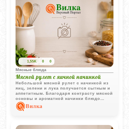
1,55K
0
0
Мясные блюда
Мясной рулет с яичной начинкой
Небольшой мясной рулет с начинкой из
яиц, зелени и лука получается сытным и
аппетитным. Благодаря контрасту мясной
основы и ароматной начинки блюдо
выглядит красиво в разрезе и подходит
Вилка
как для повседневного меню, так и для
праздничной подачи.