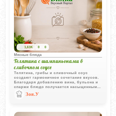
1,63K
0
0
Мясные блюда
Телятина с шампиньонами в
сливочном соусе
Телятина, грибы и сливочный соус
создают гармоничное сочетание вкусов.
Благодаря добавлению вина, бульона и
спаржи блюдо получается насыщенным и
отлично подходит для полноценного
Зоя.У
обеда или ужина.