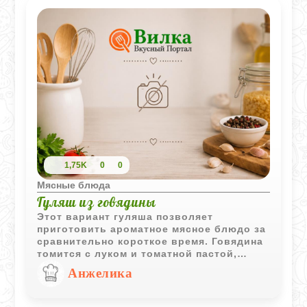
1,75K
0
0
Мясные блюда
Гуляш из говядины
Этот вариант гуляша позволяет
приготовить ароматное мясное блюдо за
сравнительно короткое время. Говядина
томится с луком и томатной пастой,
приобретая насыщенный вкус и
Анжелика
аппетитную подливу.