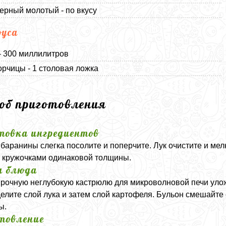
ерный молотый - по вкусу
оуса
- 300 миллилитров
орчицы - 1 столовая ложка
соб приготовления
товка ингредиентов
 баранины слегка посолите и поперчите. Лук очистите и ме
 кружочками одинаковой толщины.
а блюда
рочную неглубокую кастрюлю для микроволновой печи улож
елите слой лука и затем слой картофеля. Бульон смешайте
ы.
товление