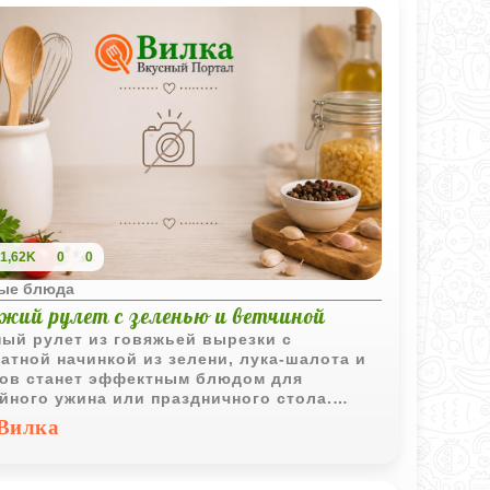
1,62K
0
0
ые блюда
яжий рулет с зеленью и ветчиной
ый рулет из говяжьей вырезки с
атной начинкой из зелени, лука-шалота и
ов станет эффектным блюдом для
йного ужина или праздничного стола.
ина добавляет дополнительную сочность
Вилка
сыщенный вкус.