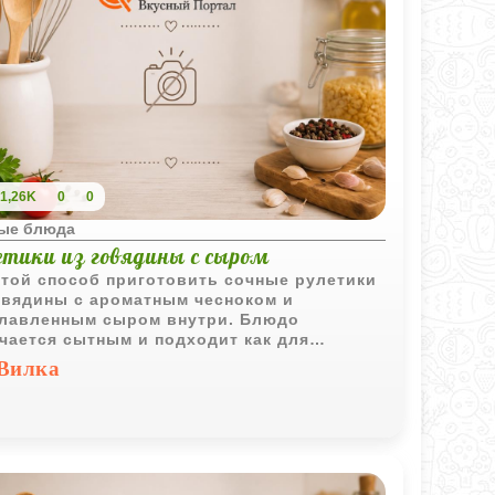
1,26K
0
0
ые блюда
етики из говядины с сыром
той способ приготовить сочные рулетики
овядины с ароматным чесноком и
лавленным сыром внутри. Блюдо
чается сытным и подходит как для
йного ужина, так и для подачи на
Вилка
дничный стол.