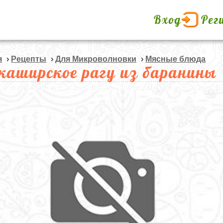
Вход
Рег
я
›
Рецепты
›
Для Микроволновки
›
Мясные блюда
каширское рагу из баранины