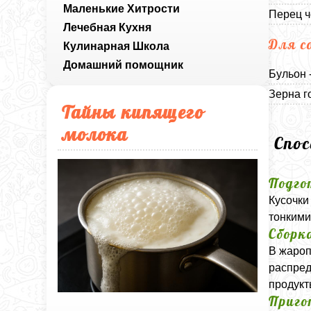
Маленькие Хитрости
Перец ч
Лечебная Кухня
Для с
Кулинарная Школа
Домашний помощник
Бульон 
Зерна г
Тайны кипящего
молока
Спо
Подго
Кусочки
тонкими
Сборк
В жароп
распред
продукт
Приго