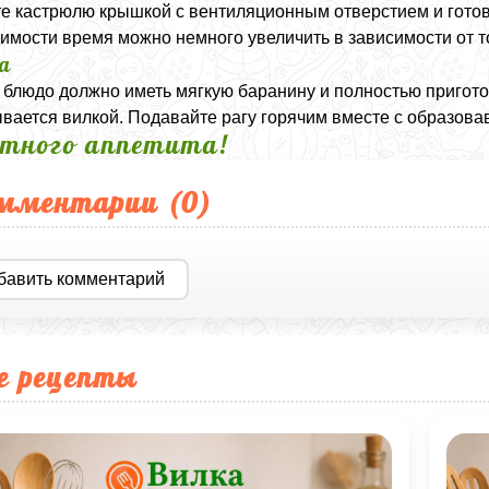
е кастрюлю крышкой с вентиляционным отверстием и готов
имости время можно немного увеличить в зависимости от т
а
 блюдо должно иметь мягкую баранину и полностью пригот
вается вилкой. Подавайте рагу горячим вместе с образов
тного аппетита!
мментарии (
0
)
бавить комментарий
е рецепты