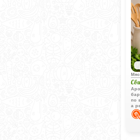
Мяс
Св
Аро
бар
по 
а р
ужи