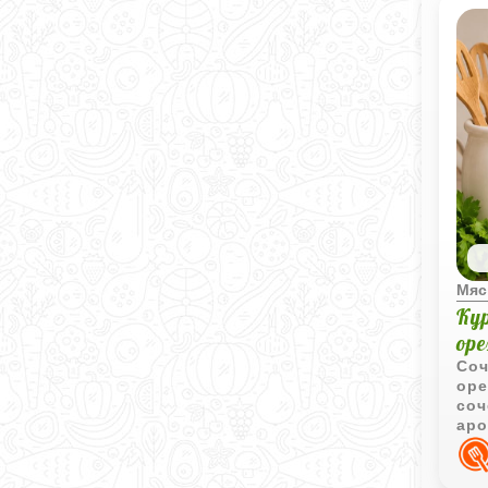
Мяс
Ку
ор
Соч
оре
соч
аро
как
пра