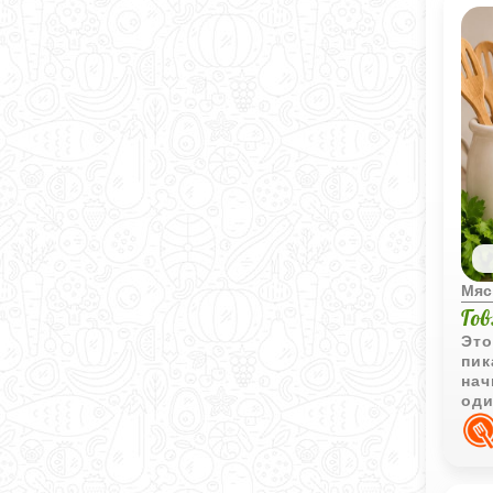
Мяс
Го
Это
пик
нач
оди
так