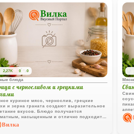
2,27K
0
0
ные блюда
Мясн
рица с черносливом и грецкими
Свин
ехами
Свин
соус
ное куриное мясо, чернослив, грецкие
пика
хи и зерна граната создают выразительное
аппе
етание вкусов. Блюдо получается
и пр
матным, насыщенным и отлично подходит
для 
 для семейного ужина, так и для
Вилка
здничного стола.