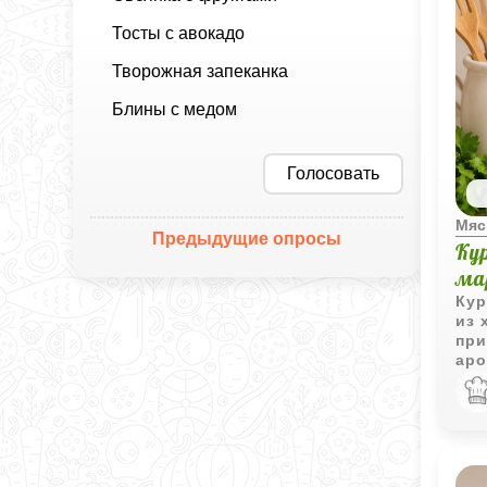
Тосты с авокадо
Творожная запеканка
Блины с медом
Голосовать
Мяс
Предыдущие опросы
Ку
ма
Кур
из 
при
аро
поз
выр