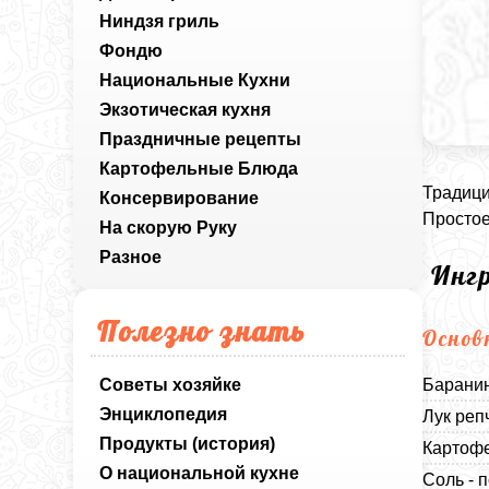
Ниндзя гриль
Фондю
Национальные Кухни
Экзотическая кухня
Праздничные рецепты
Картофельные Блюда
Традици
Консервирование
Простое
На скорую Руку
Разное
Инг
Полезно знать
Основ
Советы хозяйке
Баранин
Энциклопедия
Лук реп
Продукты (история)
Картофе
О национальной кухне
Соль - п