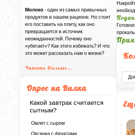
Накройт
Молоко
- один из самых привычных
необход
Подач
продуктов в нашем рационе. Но стоит
его поставить на плиту, как оно
Готовое
превращается в источник
прокалы
Прия
неожиданностей. Почему оно
«убегает»? Как этого избежать? И что
это может рассказать нам о жизни?
Ко
Читать Дальше...
До
Опрос на Вилка
Ещ
Какой завтрак считается
сытным?
Омлет с сыром
Овсянка с фруктами