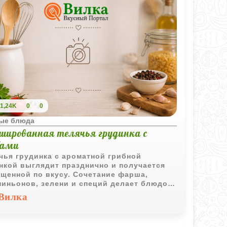
1,24K
0
0
ые блюда
шированная телячья грудинка с
бами
чья грудинка с ароматной грибной
нкой выглядит празднично и получается
щенной по вкусу. Сочетание фарша,
иньонов, зелени и специй делает блюдо
ресным как для семейного ужина, так и для
Вилка
ого случая.