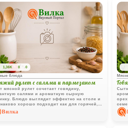
1,36K
0
0
ные блюда
Мясн
вяжий рулет с салями и пармезаном
Гов
т мясной рулет сочетает говядину,
Сытн
антную салями и ароматную сырную
аром
инку. Блюдо выглядит эффектно на столе и
орех
наково хорошо подходит как для горячей,
семе
 и для холодной подачи.
Ветч
Вилка
и на