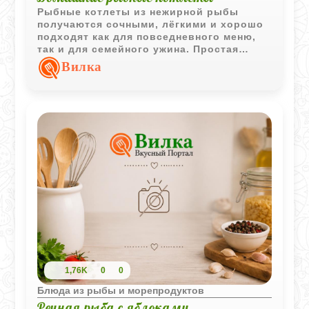
Рыбные котлеты из нежирной рыбы
получаются сочными, лёгкими и хорошо
подходят как для повседневного меню,
так и для семейного ужина. Простая
рецептура позволяет подчеркнуть
Вилка
натуральный вкус рыбы без лишних
добавок.
1,76K
0
0
Блюда из рыбы и морепродуктов
Речная рыба с яблоками