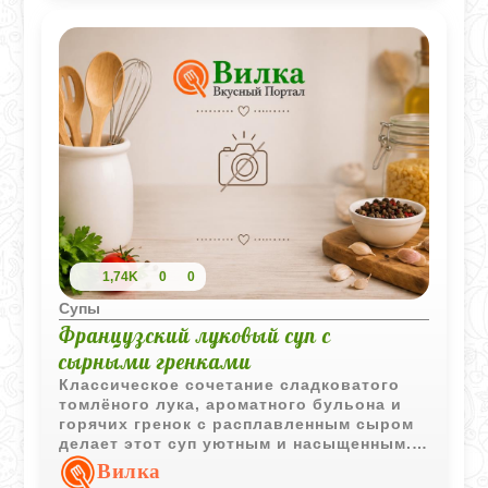
1,74K
0
0
Супы
Французский луковый суп с
сырными гренками
Классическое сочетание сладковатого
томлёного лука, ароматного бульона и
горячих гренок с расплавленным сыром
делает этот суп уютным и насыщенным.
Простая технология приготовления
Вилка
позволяет получить узнаваемый