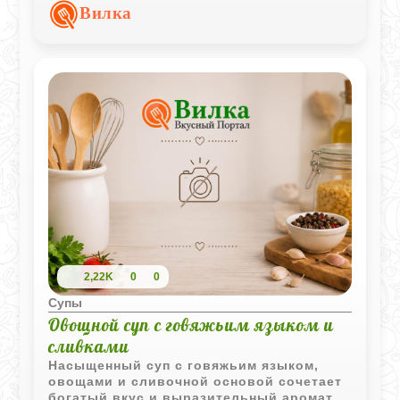
ингредиенты создают насыщенный вкус,
Вилка
который подходит для любого времени
года.
2,22K
0
0
Супы
Овощной суп с говяжьим языком и
сливками
Насыщенный суп с говяжьим языком,
овощами и сливочной основой сочетает
богатый вкус и выразительный аромат