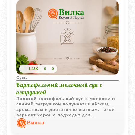
1,43K
0
0
Супы
Картофельный молочный суп с
петрушкой
Простой картофельный суп с молоком и
свежей петрушкой получается лёгким,
ароматным и достаточно сытным. Такой
вариант хорошо подходит для
домашнего обеда и не требует сложных
Вилка
ингредиентов.