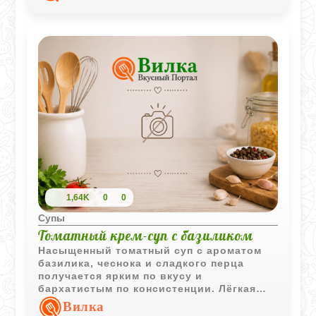
французский вкус даже в домашних
условиях.
1,64K
0
0
Супы
Томатный крем-суп с базиликом
Насыщенный томатный суп с ароматом
базилика, чеснока и сладкого перца
получается ярким по вкусу и
бархатистым по консистенции. Лёгкая
сливочная нотка делает блюдо более
Вилка
сбалансированным и выразительным.