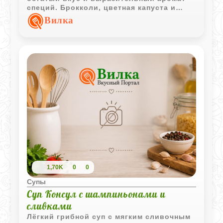
специй. Брокколи, цветная капуста и
белое вино делают блюдо особенно
Вилка
интересным и многогранным.
1,70K
0
0
Супы
Суп Консул с шампиньонами и
сливками
Лёгкий грибной суп с мягким сливочным