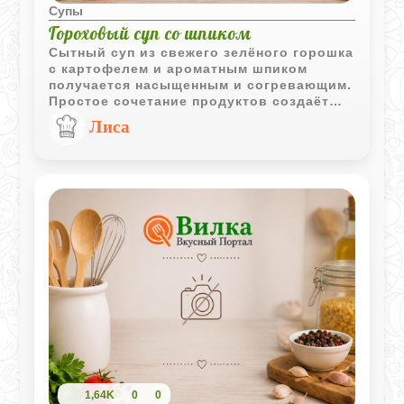
Супы
Гороховый суп со шпиком
Сытный суп из свежего зелёного горошка
с картофелем и ароматным шпиком
получается насыщенным и согревающим.
Простое сочетание продуктов создаёт
выразительный вкус без сложных
Лиса
кулинарных приёмов.
1,64K
0
0