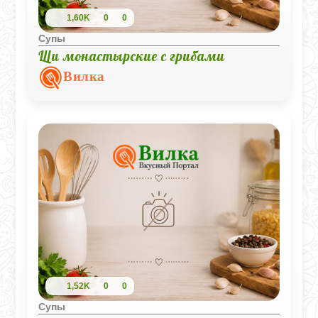
1,60K
0
0
Супы
Щи монастырские с грибами
Вилка
1,52K
0
0
Супы