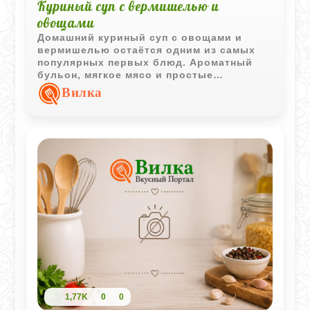
Куриный суп с вермишелью и
овощами
Домашний куриный суп с овощами и
вермишелью остаётся одним из самых
популярных первых блюд. Ароматный
бульон, мягкое мясо и простые
ингредиенты создают насыщенный вкус,
Вилка
который подходит для любого времени
года.
1,77K
0
0