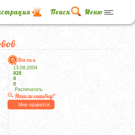
истрация
Поиск
Меню
рвов
Вилка
13.08.2004
828
0
0
Распечатать
Нашли ошибку?
Мне нравится