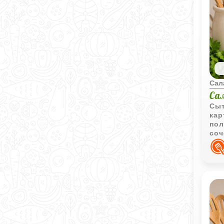
Сал
Са
Сыт
кар
пол
соч
пит