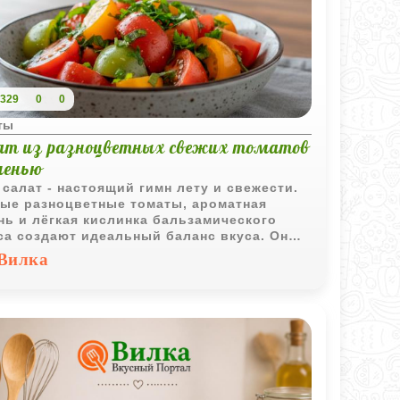
329
0
0
ты
ат из разноцветных свежих томатов
ленью
 салат - настоящий гимн лету и свежести.
ые разноцветные томаты, ароматная
нь и лёгкая кислинка бальзамического
са создают идеальный баланс вкуса. Он
вится всего за несколько минут, не требует
Вилка
ической обработки и отлично дополняет
е основное блюдо - от жареного мяса до
ы.