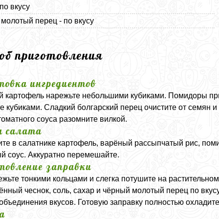
 по вкусу
молотый перец - по вкусу
соб приготовления
товка ингредиентов
 картофель нарежьте небольшими кубиками. Помидоры при
е кубиками. Сладкий болгарский перец очистите от семян и
томатного соуса разомните вилкой.
а салата
те в салатнике картофель, варёный рассыпчатый рис, пом
й соус. Аккуратно перемешайте.
товление заправки
ежьте тонкими кольцами и слегка потушите на растительном
ённый чеснок, соль, сахар и чёрный молотый перец по вкусу
 объединения вкусов. Готовую заправку полностью охладите
а