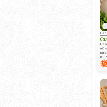
Сал
Са
Нео
ябл
кис
выг
под