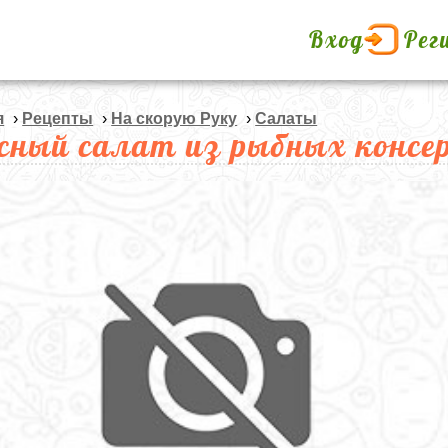
Вход
Рег
я
›
Рецепты
›
На скорую Руку
›
Салаты
сный салат из рыбных консе