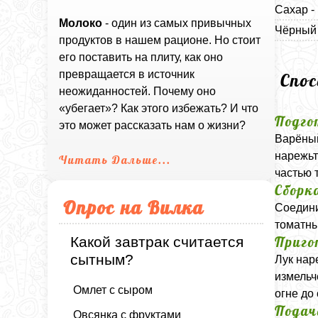
Сахар -
Молоко
- один из самых привычных
Чёрный 
продуктов в нашем рационе. Но стоит
его поставить на плиту, как оно
превращается в источник
Спо
неожиданностей. Почему оно
«убегает»? Как этого избежать? И что
Подго
это может рассказать нам о жизни?
Варёный
нарежьт
Читать Дальше...
частью 
Сборк
Опрос на Вилка
Соедини
томатны
Приго
Какой завтрак считается
сытным?
Лук нар
измельч
Омлет с сыром
огне до
Подач
Овсянка с фруктами