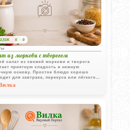
2,51K
0
0
ты
ат из моркови с творогом
ий салат из свежей моркови и творога
тает приятную сладость и нежную
чную основу. Простое блюдо хорошо
одит для завтрака, перекуса или лёгкого
рта.
Вилка