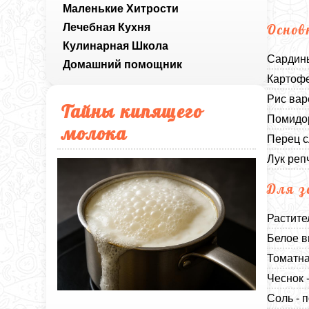
Маленькие Хитрости
Лечебная Кухня
Основ
Кулинарная Школа
Сардины
Домашний помощник
Картофе
Рис вар
Тайны кипящего
Помидор
молока
Перец с
Лук реп
Для з
Растите
Белое в
Томатна
Чеснок 
Соль - п