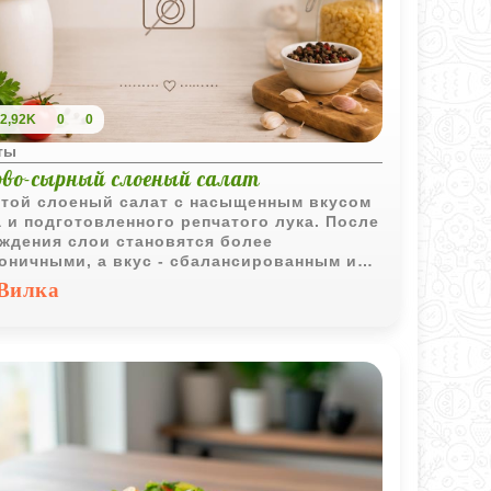
2,92K
0
0
ты
ово-сырный слоеный салат
той слоеный салат с насыщенным вкусом
 и подготовленного репчатого лука. После
ждения слои становятся более
оничными, а вкус - сбалансированным и
зительным.
Вилка