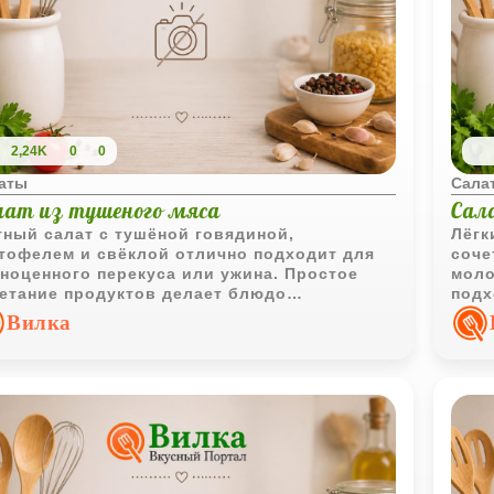
2,24K
0
0
аты
Сала
лат из тушеного мяса
Сал
ный салат с тушёной говядиной,
Лёгк
тофелем и свёклой отлично подходит для
соче
ноценного перекуса или ужина. Простое
моло
етание продуктов делает блюдо
подх
ательным и выразительным по вкусу.
десе
Вилка