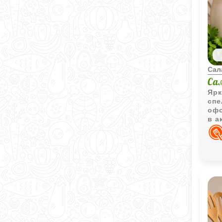
Сал
Са
Ярк
спе
офо
в а
пов