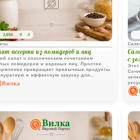
2,65K
0
0
аты
Сала
лат-ассорти из помидоров и яиц
Сал
с зе
ий салат с классическим сочетанием
лых помидоров и вареных яиц. Простое
Этот
рмление превращает привычные продукты
Сочн
ккуратную и эффектную закуску для
зеле
седневного или праздничного стола.
Вилка
уксу
гото
терм
любо
паст