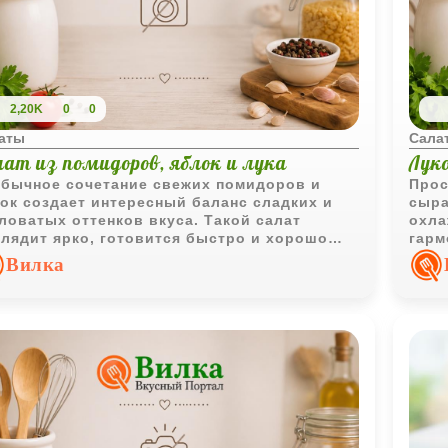
2,20K
0
0
аты
Сала
лат из помидоров, яблок и лука
Лук
бычное сочетание свежих помидоров и
Прос
ок создает интересный баланс сладких и
сыра
ловатых оттенков вкуса. Такой салат
охла
лядит ярко, готовится быстро и хорошо
гарм
ходит к мясным и овощным блюдам.
выра
Вилка