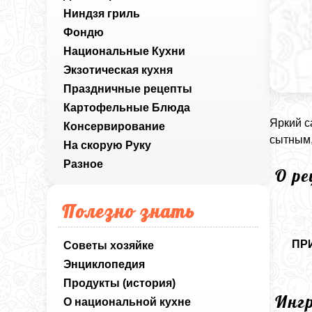
Ниндзя гриль
Фондю
Национальные Кухни
Экзотическая кухня
Праздничные рецепты
Картофельные Блюда
Яркий с
Консервирование
сытным,
На скорую Руку
Разное
О р
Полезно знать
ПР
Советы хозяйке
Энциклопедия
Продукты (история)
Инг
О национальной кухне