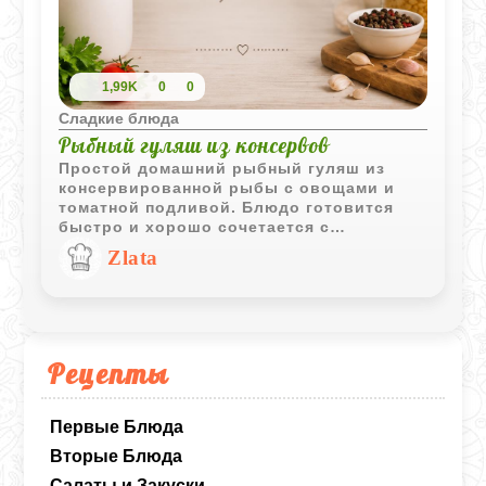
1,99K
0
0
Сладкие блюда
Рыбный гуляш из консервов
Простой домашний рыбный гуляш из
консервированной рыбы с овощами и
томатной подливой. Блюдо готовится
быстро и хорошо сочетается с
картофельным пюре, рисом или гречкой.
Zlata
Рецепты
Первые Блюда
Вторые Блюда
Салаты и Закуски