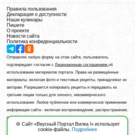
Правила пользования
Декларация о доступности
Наши кулинары
Пишите
О проекте
Новости сайта
Политика конфиденциальности
Отправляя любую форму на этом сайте, пользователь
подтверждает согласие с
Лицензионным соглашением
об
использовании материалов портала. Права на размещённые
материалы, включая фото и текстовые рецепты, принадлежат их
авторам. Разрешается копировать рецепты и передавать их
третьим лицам только для личного, некоммерческого
использования. Любое публичное или коммерческое применение
информации сайта - включая воспроизведение, распространение,
публикацию или обработку - возможно лишь при наличии
🍪 Сайт «Вкусный Портал Вилка !» использует
предварительного письменного разрешения правообладателя.
cookie-файлы.
Подробнее
Copyright ©2026 Вкусный Портал Вилка